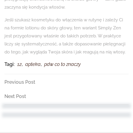
zaczyna się kondycja włosów.
Jeśli szukasz kosmetyku do włączenia w rutynę i zależy Ci
na formie lotionu do skóry głowy, ten wariant Simply Zen
jest przygotowany właśnie do takich potrzeb. W praktyce
liczy się systematyczność, a także dopasowanie pielęgnacji
do tego, jak wygląda Twoja skóra i jak reagują na nią włosy.
Tagi:
12
,
apteka
,
pdw co to znaczy
Nawigacja
Previous
Previous Post
Post
wpisu
Next
Next Post
Post