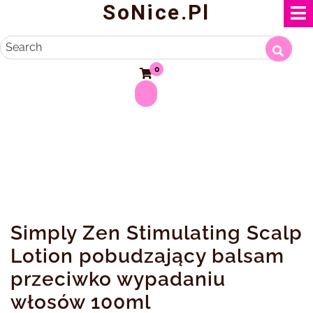
SoNice.pl
Skip
to
content
Search
0
Simply Zen Stimulating Scalp
Lotion pobudzający balsam
przeciwko wypadaniu
włosów 100ml