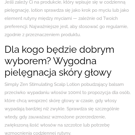
Jeśli zależy Ci na produkcie, który wpisuje się w codzienną
pielęgnację, lotion sprawdza się jako krok po myciu lub jako
element rutyny między myciami — zależnie od Twoich
preferencji. Najważniejsze jest, aby stosować go regularnie,
zgodnie z przeznaczeniem produktu.
Dla kogo będzie dobrym
wyborem? Wygodna
pielęgnacja skóry głowy
Simply Zen Stimulating Scalp Lotion pobudzający balsam
przeciwko wypadaniu włosów 100ml to propozycja dla osób,
które chcą wesprzeć skórę głowy w czasie, gdy włosy
wypadają bardziej niż zwykle. Sprawdza się szczególnie
wtedy, gdy zauważasz wzmożone przerzedzenie,
zwiększoną ilość włosów na szczotce lub potrzebę
wzmocnienia codziennej rutyny.