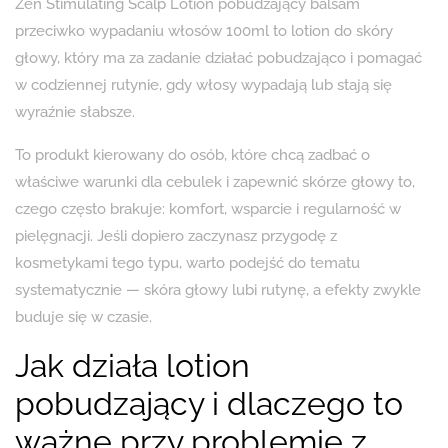
Zen Stimulating Scalp Lotion pobudzający balsam
przeciwko wypadaniu włosów 100ml to lotion do skóry
głowy, który ma za zadanie działać pobudzająco i pomagać
w codziennej rutynie, gdy włosy wypadają lub stają się
wyraźnie słabsze.
To produkt kierowany do osób, które chcą zadbać o
właściwe warunki dla cebulek i zapewnić skórze głowy to,
czego często brakuje: komfort, wsparcie i regularność w
pielęgnacji. Jeśli dopiero zaczynasz przygodę z
kosmetykami tego typu, warto podejść do tematu
systematycznie — skóra głowy lubi rutynę, a efekty zwykle
buduje się w czasie.
Jak działa lotion
pobudzający i dlaczego to
ważne przy problemie z