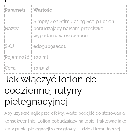
Parametr
Wartość
Simply Zen Stimulating Scalp Lotion
Nazwa
pobudzający balsam przeciwko
wypadaniu włosów 100ml
SKU
ed096b9aac06
Pojemność
100 ml
Cena
109,9 zł
Jak włączyć lotion do
codziennej rutyny
pielęgnacyjnej
Aby uzyskać najlepsze efekty, warto podejść do stosowania
konsekwentnie. Lotion pobudzający najlepiej traktować jako
stały punkt pielęgnacji skóry głowy — dzięki temu łatwiej