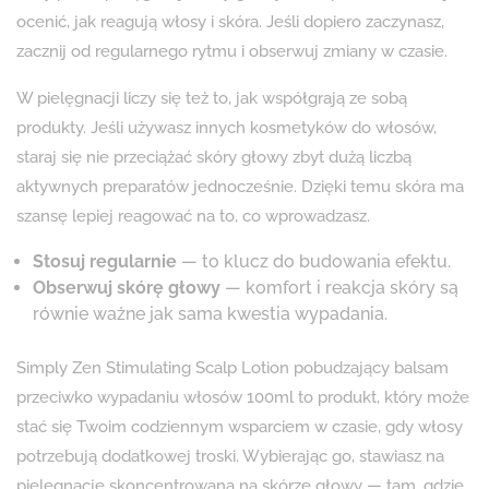
ocenić, jak reagują włosy i skóra. Jeśli dopiero zaczynasz,
zacznij od regularnego rytmu i obserwuj zmiany w czasie.
W pielęgnacji liczy się też to, jak współgrają ze sobą
produkty. Jeśli używasz innych kosmetyków do włosów,
staraj się nie przeciążać skóry głowy zbyt dużą liczbą
aktywnych preparatów jednocześnie. Dzięki temu skóra ma
szansę lepiej reagować na to, co wprowadzasz.
Stosuj regularnie
— to klucz do budowania efektu.
Obserwuj skórę głowy
— komfort i reakcja skóry są
równie ważne jak sama kwestia wypadania.
Simply Zen Stimulating Scalp Lotion pobudzający balsam
przeciwko wypadaniu włosów 100ml to produkt, który może
stać się Twoim codziennym wsparciem w czasie, gdy włosy
potrzebują dodatkowej troski. Wybierając go, stawiasz na
pielęgnację skoncentrowaną na skórze głowy — tam, gdzie