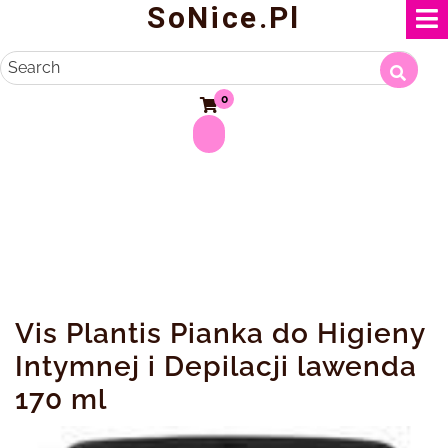
SoNice.pl
Skip
to
content
Search
0
Vis Plantis Pianka do Higieny
Intymnej i Depilacji lawenda
170 ml