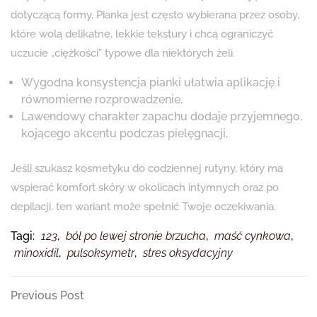
dotyczącą formy. Pianka jest często wybierana przez osoby,
które wolą delikatne, lekkie tekstury i chcą ograniczyć
uczucie „ciężkości” typowe dla niektórych żeli.
Wygodna konsystencja pianki ułatwia aplikację i
równomierne rozprowadzenie.
Lawendowy charakter zapachu dodaje przyjemnego,
kojącego akcentu podczas pielęgnacji.
Jeśli szukasz kosmetyku do codziennej rutyny, który ma
wspierać komfort skóry w okolicach intymnych oraz po
depilacji, ten wariant może spełnić Twoje oczekiwania.
Tagi:
123
,
ból po lewej stronie brzucha
,
maść cynkowa
,
minoxidil
,
pulsoksymetr
,
stres oksydacyjny
Nawigacja
Previous
Previous Post
Post