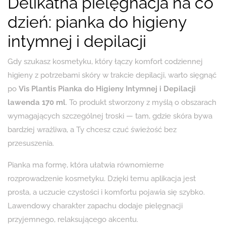
Delikatna pielęgnacja na co
dzień: pianka do higieny
intymnej i depilacji
Gdy szukasz kosmetyku, który łączy komfort codziennej
higieny z potrzebami skóry w trakcie depilacji, warto sięgnąć
po
Vis Plantis Pianka do Higieny Intymnej i Depilacji
lawenda 170 ml
. To produkt stworzony z myślą o obszarach
wymagających szczególnej troski — tam, gdzie skóra bywa
bardziej wrażliwa, a Ty chcesz czuć świeżość bez
przesuszenia.
Pianka ma formę, która ułatwia równomierne
rozprowadzenie kosmetyku. Dzięki temu aplikacja jest
prosta, a uczucie czystości i komfortu pojawia się szybko.
Lawendowy charakter zapachu dodaje pielęgnacji
przyjemnego, relaksującego akcentu.