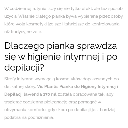
W codziennej rutynie liczy się nie tylko efekt, ale też sposób
użycia. Właśnie dlatego pianka bywa wybierana przez osoby,
które wolą kosmetyki lżejsze i łatwiejsze do kontrolowania
niż tradycyjne żele.
Dlaczego pianka sprawdza
się w higienie intymnej i po
depilacji?
Strefy intymne wymagają kosmetyków dopasowanych do
delikatnej skóry.
Vis Plantis Pianka do Higieny Intymnej i
Depilacji lawenda 170 ml
została opracowana tak, aby
wspierać codzienną pielęgnację oraz pomagać w
utrzymaniu komfortu, gdy skóra po depilacji jest bardziej
podatna na podrażnienia.