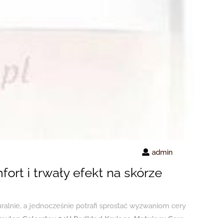
admin
ort i trwały efekt na skórze
turalnie, a jednocześnie potrafi sprostać wyzwaniom cery