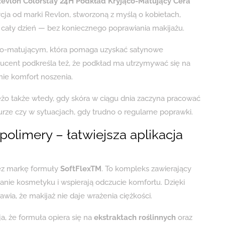
evlon Colorstay 24H Podkład Kryjąco-Matujący Cera
ycja od marki Revlon, stworzoną z myślą o kobietach,
z cały dzień — bez koniecznego poprawiania makijażu.
jąco-matującym, która pomaga uzyskać satynowe
ducent podkreśla też, że podkład ma utrzymywać się na
nie komfort noszenia.
eżo także wtedy, gdy skóra w ciągu dnia zaczyna pracować
turze czy w sytuacjach, gdy trudno o regularne poprawki.
olimery – łatwiejsza aplikacja
zez markę formuły
SoftFlexTM
. To kompleks zawierający
danie kosmetyku i wspierają odczucie komfortu. Dzięki
wia, że makijaż nie daje wrażenia ciężkości.
a, że formuła opiera się na
ekstraktach roślinnych
oraz