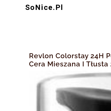
Skip
SoNice.pl
to
content
Revlon Colorstay 24H 
Cera Mieszana I Tłusta