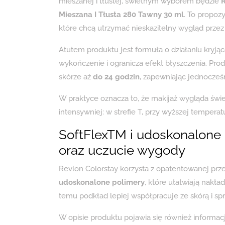
mieszanej i tłustej, świetnym wyborem będzie
R
Mieszana I Tłusta 280 Tawny 30 ml
. To propoz
które chcą utrzymać nieskazitelny wygląd prze
Atutem produktu jest formuła o działaniu kry
wykończenie i ogranicza efekt błyszczenia. Pro
skórze aż
do 24 godzin
, zapewniając jednocześ
W praktyce oznacza to, że makijaż wygląda świ
intensywniej: w strefie T, przy wyższej tempera
SoftFlexTM i udoskonalone p
oraz uczucie wygody
Revlon Colorstay korzysta z opatentowanej pr
udoskonalone polimery
, które ułatwiają nakła
temu podkład lepiej współpracuje ze skórą i spra
W opisie produktu pojawia się również informacj