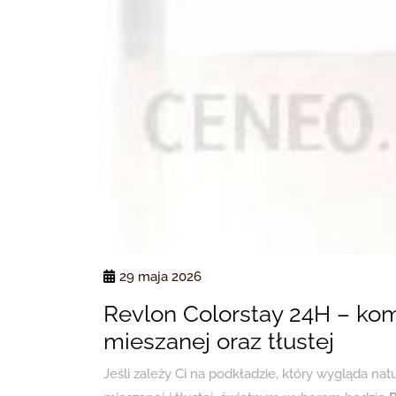
29 maja 2026
Revlon Colorstay 24H – komf
mieszanej oraz tłustej
Jeśli zależy Ci na podkładzie, który wygląda na