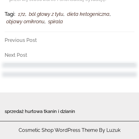
Tagi:
172
,
ból głowy z tyłu
,
dieta ketogeniczna
,
objawy omikronu
,
spirala
Nawigacja
Previous
Previous Post
Post
wpisu
Next
Next Post
Post
sprzedaż hurtowa tkanin i dzianin
Cosmetic Shop WordPress Theme By Luzuk