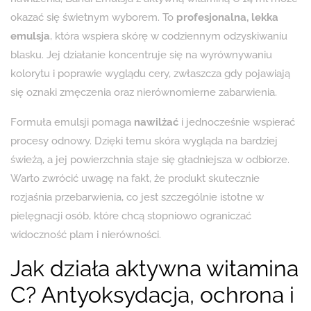
okazać się świetnym wyborem. To
profesjonalna, lekka
emulsja
, która wspiera skórę w codziennym odzyskiwaniu
blasku. Jej działanie koncentruje się na wyrównywaniu
kolorytu i poprawie wyglądu cery, zwłaszcza gdy pojawiają
się oznaki zmęczenia oraz nierównomierne zabarwienia.
Formuła emulsji pomaga
nawilżać
i jednocześnie wspierać
procesy odnowy. Dzięki temu skóra wygląda na bardziej
świeżą, a jej powierzchnia staje się gładniejsza w odbiorze.
Warto zwrócić uwagę na fakt, że produkt skutecznie
rozjaśnia przebarwienia, co jest szczególnie istotne w
pielęgnacji osób, które chcą stopniowo ograniczać
widoczność plam i nierówności.
Jak działa aktywna witamina
C? Antyoksydacja, ochrona i