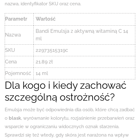
nazwa, identyfikator SKU oraz cena.
Parametr
Wartość
Bandi Emulsja z aktywną witaminą C 14
Nazwa
ml
SKU
22973515319c
Cena
21.89 zł
Pojemność
14 ml
Dla kogo i kiedy zachować
szczególną ostrożność?
Emulsja może być odpowiednia dla osób, które chcą zadbać
o
blask
, wyrównanie kolorytu, rozjaśnienie przebarwień oraz
wsparcie w ograniczaniu widocznych oznak starzenia.
Sprawdzi się też wtedy, gdy skóra jest narażona na wpływ