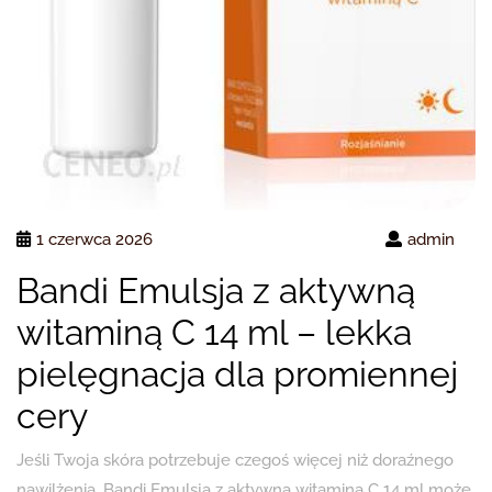
1 czerwca 2026
admin
Bandi Emulsja z aktywną
witaminą C 14 ml – lekka
pielęgnacja dla promiennej
cery
Jeśli Twoja skóra potrzebuje czegoś więcej niż doraźnego
nawilżenia, Bandi Emulsja z aktywną witaminą C 14 ml może