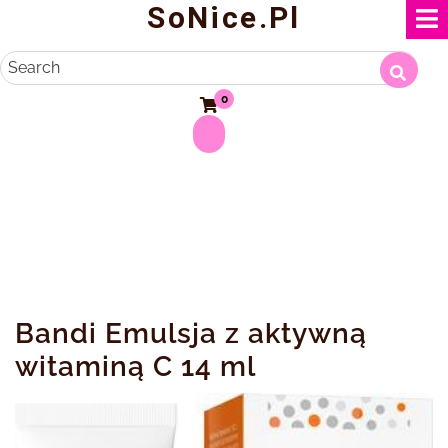
SoNice.pl
Skip
to
content
Search
0
Bandi Emulsja z aktywną
witaminą C 14 ml