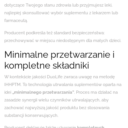
dotyczące Twojego stanu zdrowia lub przyjmujesz leki,
najlepiej skonsultować wybór suplementu z lekarzem lub
farmaceutą.
Producent podkreśla też standard bezpieczeństwa:
przechowywać w miejscu niedostępnym dla małych dzieci.
Minimalne przetwarzanie i
kompletne składniki
W kontekście jakości DuoLife zwraca uwagę na metodę
IHHPTM. To technologia utrwalania suplementów oparta na
idei
„minimalnego przetwarzania”
. Proces ma działać na
zasadzie synergii wielu czynników utrwalających, aby
zachować najwyższą jakość produktu bez stosowania
substancji konserwujących.
Producent deklaruje także używanie
kompletnych