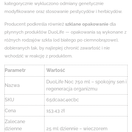
kategorycznie wykluczono odmiany genetycznie
modyfikowane oraz stosowanie pestycydów i herbicydów.
Producent podkreśla również
szklane opakowanie
dla
płynnych produktów DuoLife — opakowania są wykonane z
różnych rodzajów szkła (od białego po ciemnobrązowe),
dobieranych tak, by najlepiej chronić zawartość i nie
wchodzić w reakcję z produktem.
Parametr
Wartość
DuoLife Noc 750 ml – spokojny sen i
Nazwa
regeneracja organizmu
SKU
65dcaac4ecbc
Cena
153.43 zł
Zalecane
dzienne
25 ml dziennie – wieczorem