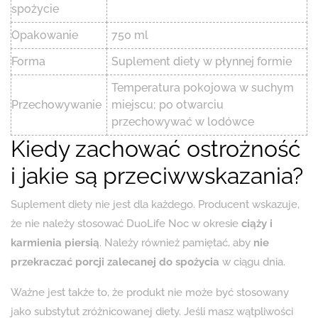
spożycie
Opakowanie
750 ml
Forma
Suplement diety w płynnej formie
Temperatura pokojowa w suchym
Przechowywanie
miejscu; po otwarciu
przechowywać w lodówce
Kiedy zachować ostrożność
i jakie są przeciwwskazania?
Suplement diety nie jest dla każdego. Producent wskazuje,
że nie należy stosować DuoLife Noc w okresie
ciąży i
karmienia piersią
. Należy również pamiętać, aby
nie
przekraczać porcji zalecanej do spożycia
w ciągu dnia.
Ważne jest także to, że produkt nie może być stosowany
jako substytut zróżnicowanej diety. Jeśli masz wątpliwości