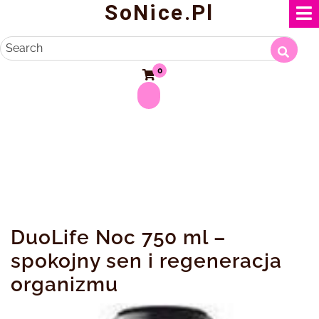
SoNice.pl
Skip
to
content
Search
0
DuoLife Noc 750 ml –
spokojny sen i regeneracja
organizmu