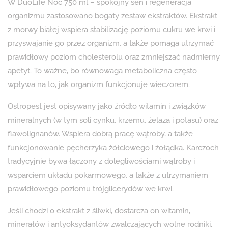
W DuoLife Noc 750 ml – spokojny sen i regeneracja
organizmu zastosowano bogaty zestaw ekstraktów. Ekstrakt
z morwy białej wspiera stabilizację poziomu cukru we krwi i
przyswajanie go przez organizm, a także pomaga utrzymać
prawidłowy poziom cholesterolu oraz zmniejszać nadmierny
apetyt. To ważne, bo równowaga metaboliczna często
wpływa na to, jak organizm funkcjonuje wieczorem.
Ostropest jest opisywany jako źródło witamin i związków
mineralnych (w tym soli cynku, krzemu, żelaza i potasu) oraz
flawolignanów. Wspiera dobrą pracę wątroby, a także
funkcjonowanie pęcherzyka żółciowego i żołądka. Karczoch
tradycyjnie bywa łączony z dolegliwościami wątroby i
wsparciem układu pokarmowego, a także z utrzymaniem
prawidłowego poziomu trójglicerydów we krwi.
Jeśli chodzi o ekstrakt z śliwki, dostarcza on witamin,
minerałów i antyoksydantów zwalczających wolne rodniki.