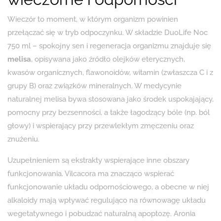
Wieczór to moment, w którym organizm powinien
przełączać się w tryb odpoczynku. W składzie DuoLife Noc
750 ml – spokojny sen i regeneracja organizmu znajduje się
melisa
, opisywana jako źródło olejków eterycznych,
kwasów organicznych, flawonoidów, witamin (zwłaszcza C i z
grupy B) oraz związków mineralnych. W medycynie
naturalnej melisa bywa stosowana jako środek uspokajający,
pomocny przy bezsenności, a także łagodzący bóle (np. ból
głowy) i wspierający przy przewlekłym zmęczeniu oraz
znużeniu.
Uzupełnieniem są ekstrakty wspierające inne obszary
funkcjonowania. Vilcacora ma znacząco wspierać
funkcjonowanie układu odpornościowego, a obecne w niej
alkaloidy mają wpływać regulująco na równowagę układu
wegetatywnego i pobudzać naturalną apoptozę. Aronia