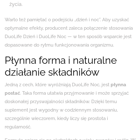
życia.
Warto też pamiętać o podejściu „dzień i noc”. Aby uzyskać
optymalne efekty, producent zaleca połączenie stosowania
DuoLife Dzień i DuoLife Noc — w ten sposób wsparcie jest
dopasowane do rytmu funkcjonowania organizmu.
Płynna forma i naturalne
działanie składników
Jedną z cech, które wyróżniają DuoLife Noc, jest
płynna
postać
. Taka forma ułatwia przyjmowanie i może sprzyjać
doskonałej przyswajalności składników. Dzięki temu
suplement jest wygodny w codziennym stosowaniu,
szczególnie wieczorem, kiedy liczy się prostota i
regularność.