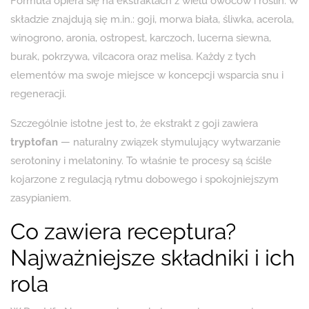
Formuła opiera się na ekstraktach z wielu owoców i roślin. W
składzie znajdują się m.in.: goji, morwa biała, śliwka, acerola,
winogrono, aronia, ostropest, karczoch, lucerna siewna,
burak, pokrzywa, vilcacora oraz melisa. Każdy z tych
elementów ma swoje miejsce w koncepcji wsparcia snu i
regeneracji.
Szczególnie istotne jest to, że ekstrakt z goji zawiera
tryptofan
— naturalny związek stymulujący wytwarzanie
serotoniny i melatoniny. To właśnie te procesy są ściśle
kojarzone z regulacją rytmu dobowego i spokojniejszym
zasypianiem.
Co zawiera receptura?
Najważniejsze składniki i ich
rola