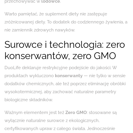
przechowywać w
lodówce
.
Warto pamiętać, że suplement diety nie zastępuje
zróżnicowanej diety. To dodatek do codziennego żywienia, a
nie zamiennik zdrowych nawyków.
Surowce i technologia: zero
konserwantów, zero GMO
DuoLife deklaruje restrykcyjne podejście do jakości. W
produktach wykluczono
konserwanty
— nie tylko w sensie
dodatków chemicznych, ale też poprzez eliminację obróbki
wysokotermicznej, aby zachować naturalne parametry
biologiczne składników.
Ważnym elementem jest też
Zero GMO
: stosowane są
wyłącznie naturalne surowce z ekologicznych,
certyfikowanych upraw z całego świata. Jednocześnie