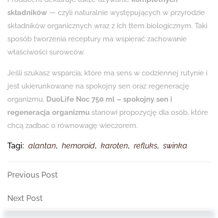
składników
— czyli naturalnie występujących w przyrodzie
składników organicznych wraz z ich tłem biologicznym. Taki
sposób tworzenia receptury ma wspierać zachowanie
właściwości surowców.
Jeśli szukasz wsparcia, które ma sens w codziennej rutynie i
jest ukierunkowane na spokojny sen oraz regenerację
organizmu,
DuoLife Noc 750 ml – spokojny sen i
regeneracja organizmu
stanowi propozycję dla osób, które
chcą zadbać o równowagę wieczorem.
Tagi:
alantan
,
hemoroid
,
karoten
,
refluks
,
swinka
Nawigacja
Previous
Previous Post
Post
wpisu
Next
Next Post
Post