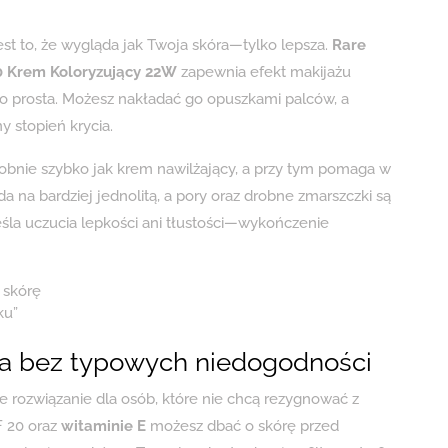
st to, że wygląda jak Twoja skóra—tylko lepsza.
Rare
20 Krem Koloryzujący 22W
zapewnia efekt makijażu
kowo prosta. Możesz nakładać go opuszkami palców, a
y stopień krycia.
odobnie szybko jak krem nawilżający, a przy tym pomaga w
 na bardziej jednolitą, a pory oraz drobne zmarszczki są
la uczucia lepkości ani tłustości—wykończenie
 skórę
ku”
ona bez typowych niedogodności
e rozwiązanie dla osób, które nie chcą rezygnować z
F 20 oraz
witaminie E
możesz dbać o skórę przed