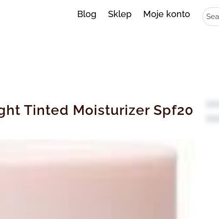
Sear
Blog
Sklep
Moje konto
ght Tinted Moisturizer Spf20
W