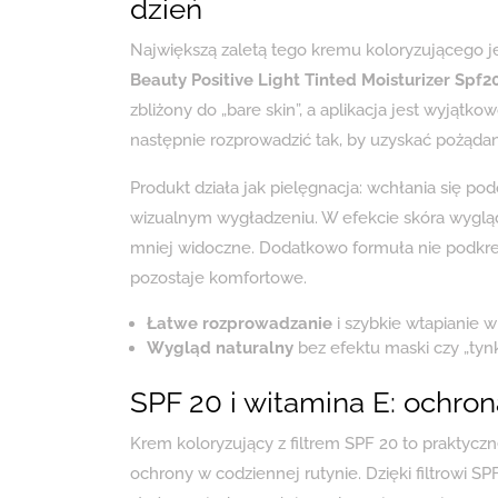
dzień
Największą zaletą tego kremu koloryzującego je
Beauty Positive Light Tinted Moisturizer Spf
zbliżony do „bare skin”, a aplikacja jest wyjąt
następnie rozprowadzić tak, by uzyskać pożądan
Produkt działa jak pielęgnacja: wchłania się p
wizualnym wygładzeniu. W efekcie skóra wygląda
mniej widoczne. Dodatkowo formuła nie podkreś
pozostaje komfortowe.
Łatwe rozprowadzanie
i szybkie wtapianie w
Wygląd naturalny
bez efektu maski czy „tyn
SPF 20 i witamina E: ochr
Krem koloryzujący z filtrem SPF 20 to praktyczn
ochrony w codziennej rutynie. Dzięki filtrowi SP