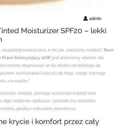
admin
Tinted Moisturizer SPF20 – lekki
m
a, wypielęgnowana cera, a nie jak „nałożony makijaż”,
Rare
20 Krem Koloryzujący 22W
jest stworzony właśnie dla
który można stopniować aż do efektu od lekkiego do
sz poziom wyrównania kolorytu do tego, czego wymaga
tu „na szybko”.
elotorowo: nawilża, pomaga wyrównać koloryt oraz
e daje wrażenia ciężkości—produkt ma charakter
miękka, gładka i naturalnie promienna.
ne krycie i komfort przez cały