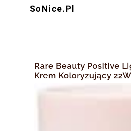
Skip
SoNice.pl
to
content
Rare Beauty Positive Li
Krem Koloryzujący 22