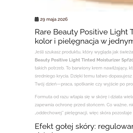
29 maja 2026
Rare Beauty Positive Light 
kolor i pielęgnacja w jedny
Jeśli szukasz produktu, który wygląda jak śwież
Beauty Positive Light Tinted Moisturizer Spf
takich potrzeb. To barwiony krem nawilżający, 
średniego krycia. Dzięki temu łatwo dopasuje
Twój dzień—praca, spotkanie czy wyjście po pros
Formuła od razu wtapia się w skórę i działa wi
zapewnia ochronę przed słońcem. Co ważne, ni
„oddechowej” pielęgnacji, więc skóra pozostaje 
Efekt gołej skóry: regulowa