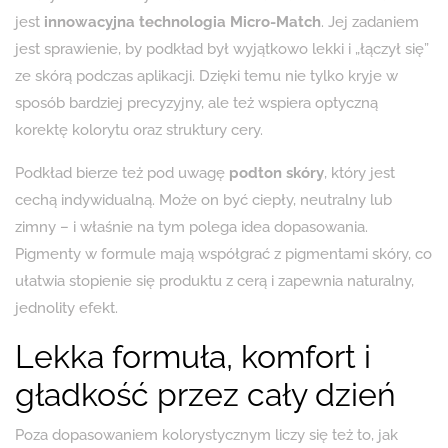
jest
innowacyjna technologia Micro-Match
. Jej zadaniem
jest sprawienie, by podkład był wyjątkowo lekki i „łączył się”
ze skórą podczas aplikacji. Dzięki temu nie tylko kryje w
sposób bardziej precyzyjny, ale też wspiera optyczną
korektę kolorytu oraz struktury cery.
Podkład bierze też pod uwagę
podton skóry
, który jest
cechą indywidualną. Może on być ciepły, neutralny lub
zimny – i właśnie na tym polega idea dopasowania.
Pigmenty w formule mają współgrać z pigmentami skóry, co
ułatwia stopienie się produktu z cerą i zapewnia naturalny,
jednolity efekt.
Lekka formuła, komfort i
gładkość przez cały dzień
Poza dopasowaniem kolorystycznym liczy się też to, jak