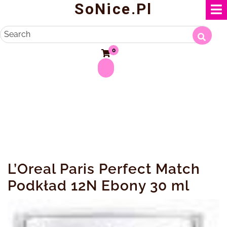
SoNice.pl
Skip
to
content
Search
0
L’Oreal Paris Perfect Match
Podkład 12N Ebony 30 ml