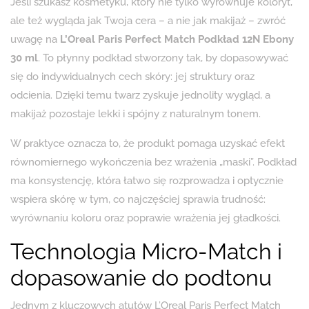
Jeśli szukasz kosmetyku, który nie tylko wyrównuje koloryt,
ale też wygląda jak Twoja cera – a nie jak makijaż – zwróć
uwagę na
L’Oreal Paris Perfect Match Podkład 12N Ebony
30 ml
. To płynny podkład stworzony tak, by dopasowywać
się do indywidualnych cech skóry: jej struktury oraz
odcienia. Dzięki temu twarz zyskuje jednolity wygląd, a
makijaż pozostaje lekki i spójny z naturalnym tonem.
W praktyce oznacza to, że produkt pomaga uzyskać efekt
równomiernego wykończenia bez wrażenia „maski”. Podkład
ma konsystencję, która łatwo się rozprowadza i optycznie
wspiera skórę w tym, co najczęściej sprawia trudność:
wyrównaniu koloru oraz poprawie wrażenia jej gładkości.
Technologia Micro-Match i
dopasowanie do podtonu
Jednym z kluczowych atutów L’Oreal Paris Perfect Match