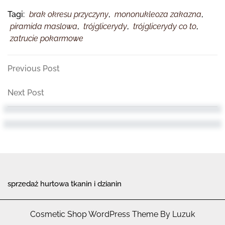
Tagi:
brak okresu przyczyny
,
mononukleoza zakazna
,
piramida maslowa
,
trójglicerydy
,
trójglicerydy co to
,
zatrucie pokarmowe
Nawigacja
Previous
Previous Post
Post
wpisu
Next
Next Post
Post
sprzedaż hurtowa tkanin i dzianin
Cosmetic Shop WordPress Theme By Luzuk