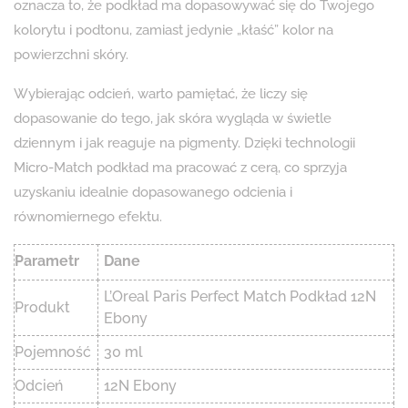
oznacza to, że podkład ma dopasowywać się do Twojego
kolorytu i podtonu, zamiast jedynie „kłaść” kolor na
powierzchni skóry.
Wybierając odcień, warto pamiętać, że liczy się
dopasowanie do tego, jak skóra wygląda w świetle
dziennym i jak reaguje na pigmenty. Dzięki technologii
Micro-Match podkład ma pracować z cerą, co sprzyja
uzyskaniu idealnie dopasowanego odcienia i
równomiernego efektu.
Parametr
Dane
L’Oreal Paris Perfect Match Podkład 12N
Produkt
Ebony
Pojemność
30 ml
Odcień
12N Ebony