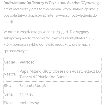
Rozświetlacz Do Twarzy W Płynie 100 Sunrise
. Wyróżnia go
efekt metaliczny oraz forma płynna, która ułatwia aplikację i
pozwala łatwo dopasować intensywność rozświetlenia do
okazji.
W ofercie znajdziesz go w cenie 73.35 zł. Dla wygody
zakupowej warto zapamiętać również identyfikator SKU,
który pomaga szybko odnaleźć produkt w systemach
sprzedażowych.
Cecha
Wartość
Pupa Milano Glow Obsession Rozświetlacz Do
Nazwa
Twarzy W Płynie 100 Sunrise
SKU
61203678bd98
Cena
73.35 zł
Efekt
metaliczny