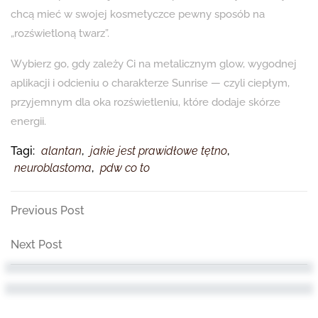
chcą mieć w swojej kosmetyczce pewny sposób na
„rozświetloną twarz”.
Wybierz go, gdy zależy Ci na metalicznym glow, wygodnej
aplikacji i odcieniu o charakterze Sunrise — czyli ciepłym,
przyjemnym dla oka rozświetleniu, które dodaje skórze
energii.
Tagi:
alantan
,
jakie jest prawidłowe tętno
,
neuroblastoma
,
pdw co to
Nawigacja
Previous
Previous Post
Post
wpisu
Next
Next Post
Post