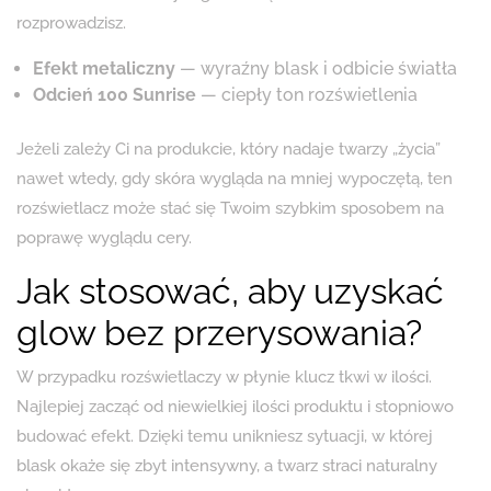
rozprowadzisz.
Efekt metaliczny
— wyraźny blask i odbicie światła
Odcień 100 Sunrise
— ciepły ton rozświetlenia
Jeżeli zależy Ci na produkcie, który nadaje twarzy „życia”
nawet wtedy, gdy skóra wygląda na mniej wypoczętą, ten
rozświetlacz może stać się Twoim szybkim sposobem na
poprawę wyglądu cery.
Jak stosować, aby uzyskać
glow bez przerysowania?
W przypadku rozświetlaczy w płynie klucz tkwi w ilości.
Najlepiej zacząć od niewielkiej ilości produktu i stopniowo
budować efekt. Dzięki temu unikniesz sytuacji, w której
blask okaże się zbyt intensywny, a twarz straci naturalny