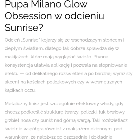
Pupa Milano Glow
Obsession w odcieniu
Sunrise?
Odcień „Sunrise” kojarzy się ze wschodzącym słońcem i
ciepłym światłem, dlatego tak dobrze sprawdza się w
makijażach, które mają wyglądać świeżo. Płynna
konsystencja ułatwia aplikację i pozwala na stopniowanie
efektu — od delikatnego rozświetlenia po bardziej wyrazisty
akcent na kościach policzkowych czy w wewnętrznych
kącikach oczu.
Metaliczny finisz jest szczególnie efektowny wtedy, gdy
chcesz podkreślić strukturę twarzy: policzki, łuk brwiowy,
grzbiet nosa czy punkt nad górną wargą. Taki rozświetlacz
świetnie współgra również z makijażem dziennym, pod
warunkiem, że nałożysz go oszczędnie i dokładnie