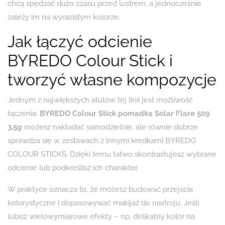
chcą spędzać dużo czasu przed lustrem, a jednocześnie
zależy im na wyrazistym kolorze.
Jak łączyć odcienie
BYREDO Colour Stick i
tworzyć własne kompozycje
Jednym z największych atutów tej linii jest możliwość
łączenia.
BYREDO Colour Stick pomadka Solar Flare 509
3.5g
możesz nakładać samodzielnie, ale równie dobrze
sprawdza się w zestawach z innymi kredkami BYREDO
COLOUR STICKS. Dzięki temu łatwo skontrastujesz wybrane
odcienie lub podkreślisz ich charakter.
W praktyce oznacza to, że możesz budować przejścia
kolorystyczne i dopasowywać makijaż do nastroju. Jeśli
lubisz wielowymiarowe efekty – np. delikatny kolor na