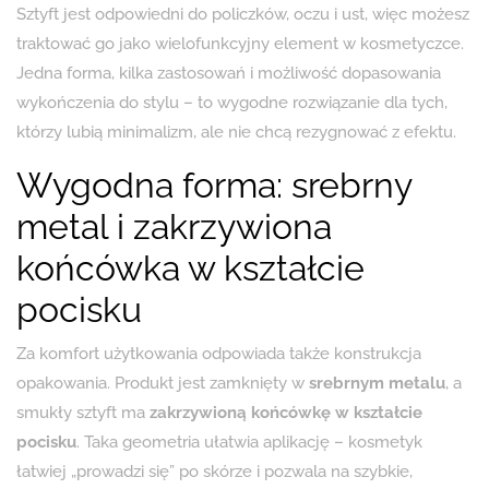
Sztyft jest odpowiedni do policzków, oczu i ust, więc możesz
traktować go jako wielofunkcyjny element w kosmetyczce.
Jedna forma, kilka zastosowań i możliwość dopasowania
wykończenia do stylu – to wygodne rozwiązanie dla tych,
którzy lubią minimalizm, ale nie chcą rezygnować z efektu.
Wygodna forma: srebrny
metal i zakrzywiona
końcówka w kształcie
pocisku
Za komfort użytkowania odpowiada także konstrukcja
opakowania. Produkt jest zamknięty w
srebrnym metalu
, a
smukły sztyft ma
zakrzywioną końcówkę w kształcie
pocisku
. Taka geometria ułatwia aplikację – kosmetyk
łatwiej „prowadzi się” po skórze i pozwala na szybkie,