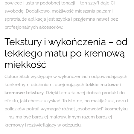
powiece i usta w podobnej tonacji – ten sztyft daje Ci
swobodę. Dodatkowo, możliwość mieszania palcami
sprawia, że aplikacja jest szybka i przyjemna nawet bez
profesjonalnych akcesoriów.
Tekstury i wykończenia – od
lekkiego matu po kremową
miękkość
Colour Stick występuje w wykończeniach odpowiadających
konkretnym odcieniom, obejmujących
lekkie, matowe i
kremowe tekstury
. Dzięki temu łatwiej dobrać produkt do
efektu, jaki chcesz uzyskać. To istotne, bo makijaż ust, oczu i
policzków potrafi wymagać różnej „osobowości” kosmetyku
– raz ma być bardziej matowy, innym razem bardziej
kremowy i rozświetlający w odczuciu.