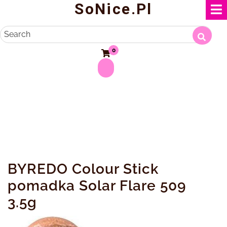
SoNice.pl
Skip
to
content
Search
0
BYREDO Colour Stick
pomadka Solar Flare 509
3.5g