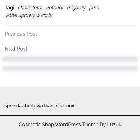
Tagi:
cholesterol
,
ketonal
,
migdały
,
pms
,
żółte upławy w ciąży
Nawigacja
Previous
Previous Post
Post
wpisu
Next
Next Post
Post
sprzedaż hurtowa tkanin i dzianin
Cosmetic Shop WordPress Theme By Luzuk