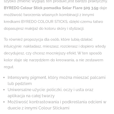
szybko zmienić wygląd, ten produkt jest bardzo praktyczny.
BYREDO Colour Stick pomadka Solar Flare 509 3.5g
daje
możliwość tworzenia własnych kombinacji z innymi
kredkami BYREDO COLOUR STICKS, dzięki czemu łatwo
dopasujesz makijaż do koloru skóry i stylizacji.
To również propozycja dla osób, które lubią działać
intuicyjnie: nakładasz, mieszasz, rozcierasz i dopiero wtedy
decydujesz, czy chcesz mocniejszy efekt. W ten sposób
kolor staje się narzędziem do kreowania, a nie zestawem
reguł.
Intensywny pigment, który można mieszać palcami
lub pędzlem
Uniwersalne użycie: policzki, oczy i usta oraz
aplikacja na całej twarzy
Możliwość kontrastowania i podkreślania odcieni w
duecie z innymi Colour Stickami