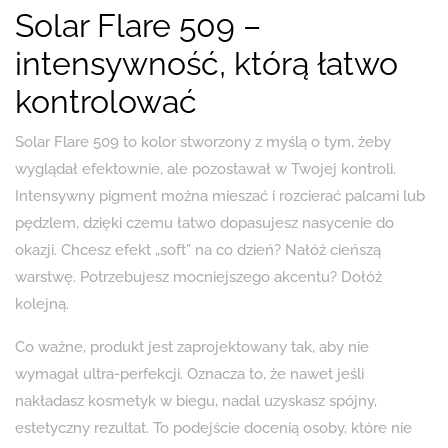
Solar Flare 509 –
intensywność, którą łatwo
kontrolować
Solar Flare 509 to kolor stworzony z myślą o tym, żeby
wyglądał efektownie, ale pozostawał w Twojej kontroli.
Intensywny pigment można mieszać i rozcierać palcami lub
pędzlem, dzięki czemu łatwo dopasujesz nasycenie do
okazji. Chcesz efekt „soft” na co dzień? Nałóż cieńszą
warstwę. Potrzebujesz mocniejszego akcentu? Dołóż
kolejną.
Co ważne, produkt jest zaprojektowany tak, aby nie
wymagał ultra-perfekcji. Oznacza to, że nawet jeśli
nakładasz kosmetyk w biegu, nadal uzyskasz spójny,
estetyczny rezultat. To podejście docenią osoby, które nie