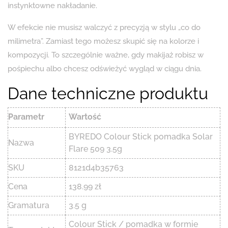
instynktowne nakładanie.
W efekcie nie musisz walczyć z precyzją w stylu „co do
milimetra”. Zamiast tego możesz skupić się na kolorze i
kompozycji. To szczególnie ważne, gdy makijaż robisz w
pośpiechu albo chcesz odświeżyć wygląd w ciągu dnia.
Dane techniczne produktu
Parametr
Wartość
BYREDO Colour Stick pomadka Solar
Nazwa
Flare 509 3.5g
SKU
8121d4b35763
Cena
138.99 zł
Gramatura
3.5 g
Colour Stick / pomadka w formie