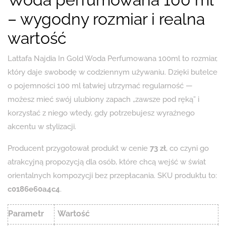
– wygodny rozmiar i realna
wartość
Lattafa Najdia In Gold Woda Perfumowana 100ml to rozmiar,
który daje swobodę w codziennym używaniu. Dzięki butelce
o pojemności 100 ml łatwiej utrzymać regularność —
możesz mieć swój ulubiony zapach „zawsze pod ręką” i
korzystać z niego wtedy, gdy potrzebujesz wyraźnego
akcentu w stylizacji.
Producent przygotował produkt w cenie
73 zł
, co czyni go
atrakcyjną propozycją dla osób, które chcą wejść w świat
orientalnych kompozycji bez przepłacania. SKU produktu to:
c0186e60a4c4
.
Parametr
Wartość