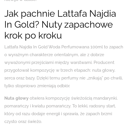
Jak pachnie Lattafa Najdia
In Gold? Nuty zapachowe
krok po kroku
Lattafa Najdia In Gold Woda Perfumowana 100ml to zapach
o wyraźnym charakterze orientalnym, ale z dobrze
wyważonymi przejściami między warstwami. Producent
przygotował kompozycję w trzech etapach: nuta głowy,
serca oraz bazy. Dzięki temu perfumy nie „znikają” po chwili,
tylko stopniowo zmieniają odbiór.
Nuta głowy
otwiera kompozycję świeżością mandarynki,
pomarańczy i kwiatu pomarańczy. To lekki, radosny start,
który od razu dodaje energii i sprawia, że zapach brzmi
czysto oraz świeżo.