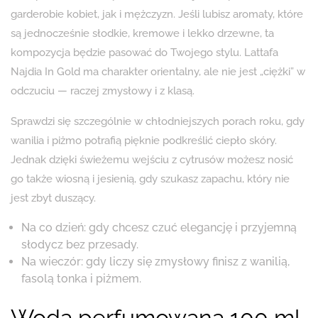
garderobie kobiet, jak i mężczyzn. Jeśli lubisz aromaty, które
są jednocześnie słodkie, kremowe i lekko drzewne, ta
kompozycja będzie pasować do Twojego stylu. Lattafa
Najdia In Gold ma charakter orientalny, ale nie jest „ciężki” w
odczuciu — raczej zmysłowy i z klasą.
Sprawdzi się szczególnie w chłodniejszych porach roku, gdy
wanilia i piżmo potrafią pięknie podkreślić ciepło skóry.
Jednak dzięki świeżemu wejściu z cytrusów możesz nosić
go także wiosną i jesienią, gdy szukasz zapachu, który nie
jest zbyt duszący.
Na co dzień: gdy chcesz czuć elegancję i przyjemną
słodycz bez przesady.
Na wieczór: gdy liczy się zmysłowy finisz z wanilią,
fasolą tonka i piżmem.
Woda perfumowana 100 ml