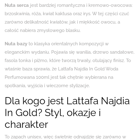
Nuta serca
jest bardziej romantyczna i kremowo-owocowa:
brzoskwinia, róża, kwiat kaktusa oraz irys. W tej części czuć
zarówno delikatność kwiatów, jak i miękkość owocu, a
całość nabiera zmysłowego blasku.
Nuta bazy
to klasyka orientalnych kompozycji w
eleganckim wydaniu. Pojawia się wanilia, drzewo sandałowe,
fasola tonka i piżmo, które tworzą trwały, otulający finisz. To
właśnie baza sprawia, że Lattafa Najdia In Gold Woda
Perfumowana 100ml jest tak chętnie wybierana na
spotkania, wyjścia i wieczorne stylizacje.
Dla kogo jest Lattafa Najdia
In Gold? Styl, okazje i
charakter
To zapach unisex, więc świetnie odnajdzie się zarówno w