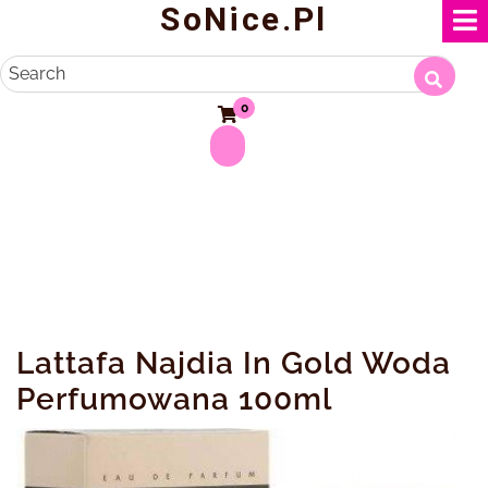
SoNice.pl
Skip
to
content
Search
0
Lattafa Najdia In Gold Woda
Perfumowana 100ml