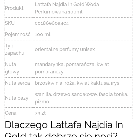
Lattafa Najdia In Gold Woda
Produkt
Perfumowana 100ml
SKU
c0186e60a4c4
Pojemność
100 ml
Typ
orientalne perfumy unisex
zapachu
Nuta
mandarynka, pomarańcza, kwiat
głowy
pomarańczy
Nuta serca
brzoskwinia, róża, kwiat kaktusa, irys
wanilia, drzewo sandałowe, fasola tonka,
Nuta bazy
piżmo
Cena
73 zł
Dlaczego Lattafa Najdia In
Gold tak dobrze się nosi?