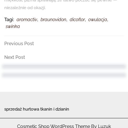
miękkość piżma sprawiają, że łatwo poczuć się pewnie —
niezależnie od okazji.
Tagi:
aromactiv
,
braunovidon
,
dicoflor
,
owulacja
,
swinka
Nawigacja
Previous
Previous Post
Post
wpisu
Next
Next Post
Post
sprzedaż hurtowa tkanin i dzianin
Cosmetic Shop WordPress Theme By Luzuk