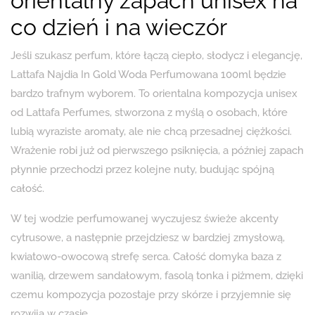
orientalny zapach unisex na
co dzień i na wieczór
Jeśli szukasz perfum, które łączą ciepło, słodycz i elegancję,
Lattafa Najdia In Gold Woda Perfumowana 100ml będzie
bardzo trafnym wyborem. To orientalna kompozycja unisex
od Lattafa Perfumes, stworzona z myślą o osobach, które
lubią wyraziste aromaty, ale nie chcą przesadnej ciężkości.
Wrażenie robi już od pierwszego psiknięcia, a później zapach
płynnie przechodzi przez kolejne nuty, budując spójną
całość.
W tej wodzie perfumowanej wyczujesz świeże akcenty
cytrusowe, a następnie przejdziesz w bardziej zmysłową,
kwiatowo-owocową strefę serca. Całość domyka baza z
wanilią, drzewem sandałowym, fasolą tonka i piżmem, dzięki
czemu kompozycja pozostaje przy skórze i przyjemnie się
rozwija w czasie.