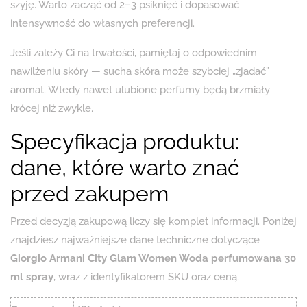
szyję. Warto zacząć od 2–3 psiknięć i dopasować
intensywność do własnych preferencji.
Jeśli zależy Ci na trwałości, pamiętaj o odpowiednim
nawilżeniu skóry — sucha skóra może szybciej „zjadać”
aromat. Wtedy nawet ulubione perfumy będą brzmiały
krócej niż zwykle.
Specyfikacja produktu:
dane, które warto znać
przed zakupem
Przed decyzją zakupową liczy się komplet informacji. Poniżej
znajdziesz najważniejsze dane techniczne dotyczące
Giorgio Armani City Glam Women Woda perfumowana 30
ml spray
, wraz z identyfikatorem SKU oraz ceną.