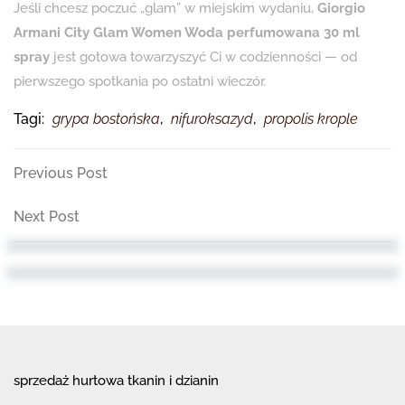
Jeśli chcesz poczuć „glam” w miejskim wydaniu,
Giorgio
Armani City Glam Women Woda perfumowana 30 ml
spray
jest gotowa towarzyszyć Ci w codzienności — od
pierwszego spotkania po ostatni wieczór.
Tagi:
grypa bostońska
,
nifuroksazyd
,
propolis krople
Nawigacja
Previous
Previous Post
Post
wpisu
Next
Next Post
Post
sprzedaż hurtowa tkanin i dzianin