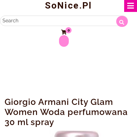
SoNice.pl
Skip
to
content
Search
0
Giorgio Armani City Glam
Women Woda perfumowana
30 ml spray