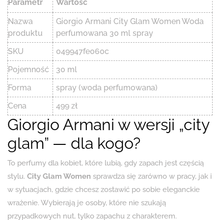
Parametr
Wartość
Nazwa
Giorgio Armani City Glam Women Woda
produktu
perfumowana 30 ml spray
SKU
049947fe060c
Pojemność
30 ml
Forma
spray (woda perfumowana)
Cena
499 zł
Giorgio Armani w wersji „city
glam” — dla kogo?
To perfumy dla kobiet, które lubią, gdy zapach jest częścią
stylu.
City Glam Women
sprawdza się zarówno w pracy, jak i
w sytuacjach, gdzie chcesz zostawić po sobie eleganckie
wrażenie. Wybierają je osoby, które nie szukają
przypadkowych nut, tylko zapachu z charakterem.