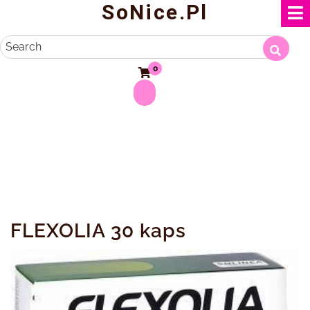
SoNice.pl
Skip
to
content
Search
0
FLEXOLIA 30 kaps