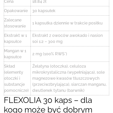
Cena
18.84 zł
Opakowanie
30 kapsułek
Zalecane
1 kapsułka dziennie w trakcie posiłku
stosowanie
Ekstrakt w 1
Ekstrakt z owoców awokado i nasion
kapsułce
soi 1:2 – 300 mg
Mangan w 1
2 mg (100% RWS*)
kapsułce
Skład
Żelatyna (otoczka), celuloza
(elementy
mikrokrystaliczna (wypełniająca), sole
otoczki i
magnezowe kwasów tłuszczowych
substancje
(przeciwzbrylająca), siarczan manganu,
pomocnicze)
dwutlenek tytanu (barwnik)
FLEXOLIA 30 kaps – dla
kogo może być dobrym