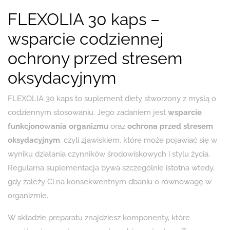
FLEXOLIA 30 kaps –
wsparcie codziennej
ochrony przed stresem
oksydacyjnym
FLEXOLIA 30 kaps to suplement diety stworzony z myślą o
codziennym stosowaniu. Jego zadaniem jest
wsparcie
funkcjonowania organizmu
oraz
ochrona przed stresem
oksydacyjnym
, czyli zjawiskiem, które może pojawiać się w
wyniku działania czynników środowiskowych i stylu życia.
Regularna suplementacja bywa szczególnie istotna wtedy,
gdy zależy Ci na konsekwentnym dbaniu o równowagę w
organizmie.
W składzie preparatu znajdziesz komponenty, które