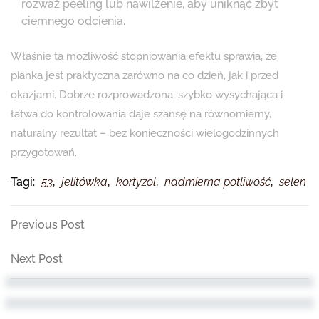
rozważ peeling lub nawilżenie, aby uniknąć zbyt
ciemnego odcienia.
Właśnie ta możliwość stopniowania efektu sprawia, że
pianka jest praktyczna zarówno na co dzień, jak i przed
okazjami. Dobrze rozprowadzona, szybko wysychająca i
łatwa do kontrolowania daje szansę na równomierny,
naturalny rezultat – bez konieczności wielogodzinnych
przygotowań.
Tagi:
53
,
jelitówka
,
kortyzol
,
nadmierna potliwość
,
selen
Nawigacja
Previous
Previous Post
Post
wpisu
Next
Next Post
Post