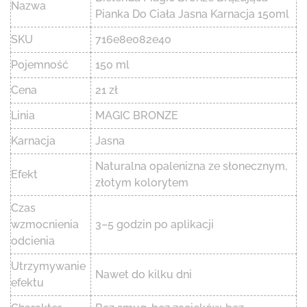
Nazwa
Pianka Do Ciała Jasna Karnacja 150ml
SKU
716e8e082e40
Pojemność
150 ml
Cena
21 zł
Linia
MAGIC BRONZE
Karnacja
Jasna
Naturalna opalenizna ze słonecznym,
Efekt
złotym kolorytem
Czas
wzmocnienia
3–5 godzin po aplikacji
odcienia
Utrzymywanie
Nawet do kilku dni
efektu