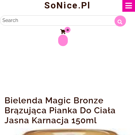
SoNice.pl
Skip
to
content
Search
0
Bielenda Magic Bronze
Brązująca Pianka Do Ciała
Jasna Karnacja 150ml