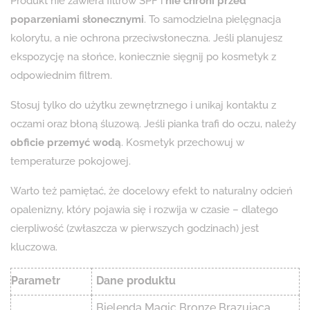
Produkt nie zawiera filtrów SPF i
nie chroni przed
poparzeniami słonecznymi
. To samodzielna pielęgnacja
kolorytu, a nie ochrona przeciwsłoneczna. Jeśli planujesz
ekspozycję na słońce, koniecznie sięgnij po kosmetyk z
odpowiednim filtrem.
Stosuj tylko do użytku zewnętrznego i unikaj kontaktu z
oczami oraz błoną śluzową. Jeśli pianka trafi do oczu, należy
obficie przemyć wodą
. Kosmetyk przechowuj w
temperaturze pokojowej.
Warto też pamiętać, że docelowy efekt to naturalny odcień
opalenizny, który pojawia się i rozwija w czasie – dlatego
cierpliwość (zwłaszcza w pierwszych godzinach) jest
kluczowa.
Parametr
Dane produktu
Bielenda Magic Bronze Brązująca