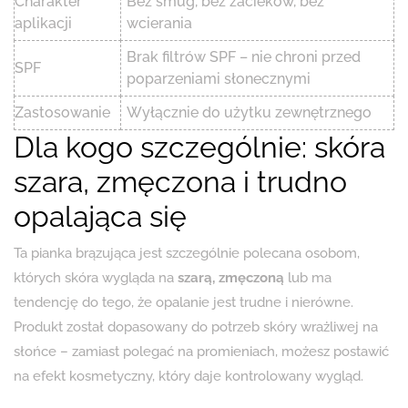
Charakter
Bez smug, bez zacieków, bez
aplikacji
wcierania
Brak filtrów SPF – nie chroni przed
SPF
poparzeniami słonecznymi
Zastosowanie
Wyłącznie do użytku zewnętrznego
Dla kogo szczególnie: skóra
szara, zmęczona i trudno
opalająca się
Ta pianka brązująca jest szczególnie polecana osobom,
których skóra wygląda na
szarą, zmęczoną
lub ma
tendencję do tego, że opalanie jest trudne i nierówne.
Produkt został dopasowany do potrzeb skóry wrażliwej na
słońce – zamiast polegać na promieniach, możesz postawić
na efekt kosmetyczny, który daje kontrolowany wygląd.