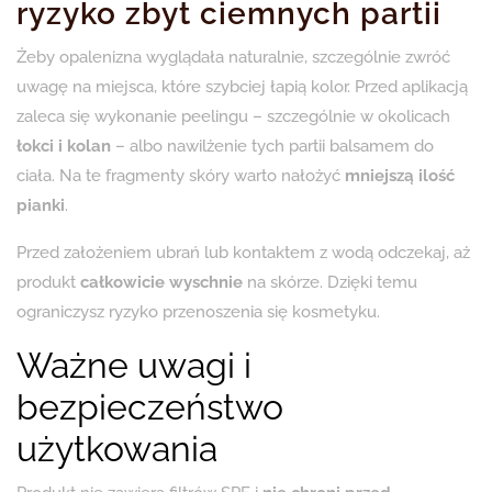
ryzyko zbyt ciemnych partii
Żeby opalenizna wyglądała naturalnie, szczególnie zwróć
uwagę na miejsca, które szybciej łapią kolor. Przed aplikacją
zaleca się wykonanie peelingu – szczególnie w okolicach
łokci i kolan
– albo nawilżenie tych partii balsamem do
ciała. Na te fragmenty skóry warto nałożyć
mniejszą ilość
pianki
.
Przed założeniem ubrań lub kontaktem z wodą odczekaj, aż
produkt
całkowicie wyschnie
na skórze. Dzięki temu
ograniczysz ryzyko przenoszenia się kosmetyku.
Ważne uwagi i
bezpieczeństwo
użytkowania