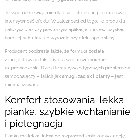
To świetne rozwiązanie dla osób, które chcą kontrolować
intensywność efektu. W zależności od tego, ile produktu
nałożysz oraz czy powtórzysz aplikację, możesz uzyskać
bardziej subtelny lub wyraźniejszy efekt opalenizny.
Producent podkreśla także, że formuła została
zaprojektowana tak, aby ułatwiać równomierne
rozprowadzenie. Dzięki temu ryzyko typowych problemów
samoopalaczy – takich jak
smugi, zaciek i plamy
– jest
minimalizowane.
Komfort stosowania: lekka
pianka, szybkie wchłanianie
i pielęgnacja
Pianka ma lekką, łatwą do rozprowadzenia konsystencję.