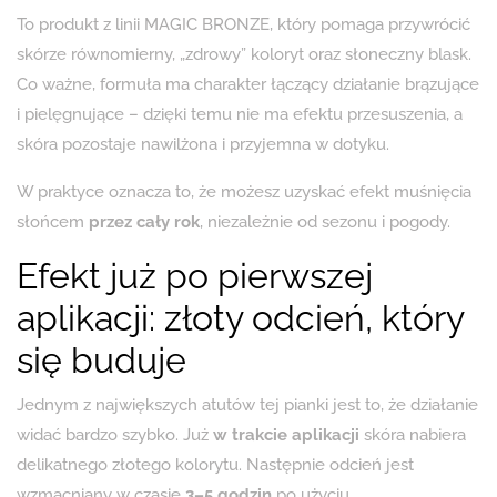
To produkt z linii MAGIC BRONZE, który pomaga przywrócić
skórze równomierny, „zdrowy” koloryt oraz słoneczny blask.
Co ważne, formuła ma charakter łączący działanie brązujące
i pielęgnujące – dzięki temu nie ma efektu przesuszenia, a
skóra pozostaje nawilżona i przyjemna w dotyku.
W praktyce oznacza to, że możesz uzyskać efekt muśnięcia
słońcem
przez cały rok
, niezależnie od sezonu i pogody.
Efekt już po pierwszej
aplikacji: złoty odcień, który
się buduje
Jednym z największych atutów tej pianki jest to, że działanie
widać bardzo szybko. Już
w trakcie aplikacji
skóra nabiera
delikatnego złotego kolorytu. Następnie odcień jest
wzmacniany w czasie
3–5 godzin
po użyciu.