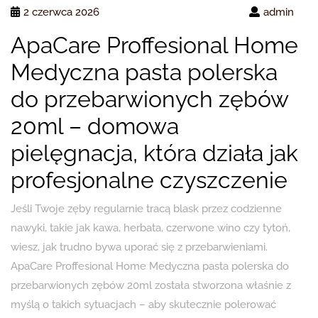
2 czerwca 2026
admin
ApaCare Proffesional Home
Medyczna pasta polerska
do przebarwionych zębów
20ml – domowa
pielęgnacja, która działa jak
profesjonalne czyszczenie
Jeśli Twoje zęby regularnie tracą blask przez codzienne
nawyki, takie jak kawa, herbata, czerwone wino czy tytoń,
wiesz, jak trudno bywa uporać się z przebarwieniami.
ApaCare Proffesional Home Medyczna pasta polerska do
przebarwionych zębów 20ml została stworzona właśnie z
myślą o takich sytuacjach – aby skutecznie polerować