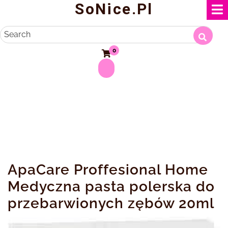
SoNice.pl
Skip
to
content
Search
0
ApaCare Proffesional Home
Medyczna pasta polerska do
przebarwionych zębów 20ml