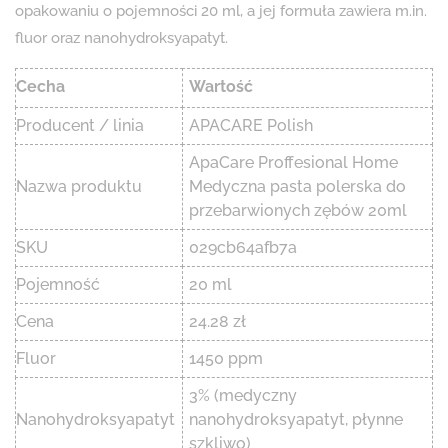
opakowaniu o pojemności 20 ml, a jej formuła zawiera m.in.
fluor oraz nanohydroksyapatyt.
Cecha
Wartość
Producent / linia
APACARE Polish
ApaCare Proffesional Home
Nazwa produktu
Medyczna pasta polerska do
przebarwionych zębów 20ml
SKU
029cb64afb7a
Pojemność
20 ml
Cena
24.28 zł
Fluor
1450 ppm
3% (medyczny
Nanohydroksyapatyt
nanohydroksyapatyt, płynne
szkliwo)