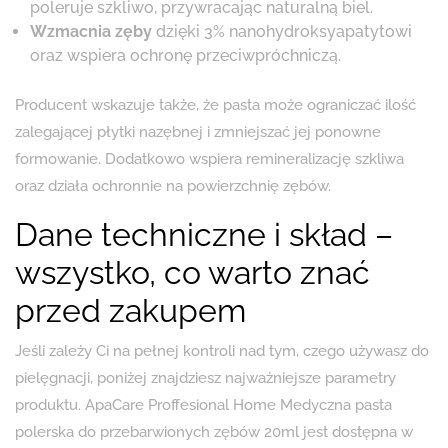
poleruje szkliwo, przywracając naturalną biel.
Wzmacnia zęby
dzięki 3% nanohydroksyapatytowi
oraz wspiera ochronę przeciwpróchniczą.
Producent wskazuje także, że pasta może ograniczać ilość
zalegającej płytki nazębnej i zmniejszać jej ponowne
formowanie. Dodatkowo wspiera remineralizację szkliwa
oraz działa ochronnie na powierzchnię zębów.
Dane techniczne i skład –
wszystko, co warto znać
przed zakupem
Jeśli zależy Ci na pełnej kontroli nad tym, czego używasz do
pielęgnacji, poniżej znajdziesz najważniejsze parametry
produktu. ApaCare Proffesional Home Medyczna pasta
polerska do przebarwionych zębów 20ml jest dostępna w