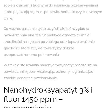
sobie z osadami i trudnymi do usunięcia przebarwieniami,
które pojawiają się m.in. po kawie, herbacie czy czerwonym
winie.
Co ważne, pasta nie tylko „czyści”, ale też
wygładza
powierzchnię szkliwa
. W praktyce oznacza to mniej
szorstkości na zębach po zabiegu oraz lepsze wrażenie
gładkości, które zwykle towarzyszy dobrze
przeprowadzonemu polerowaniu.
W trakcie stosowania nanohydroksyapatyt osadza się na
powierzchni zębów, wspierając ochronę i ograniczając
szybkie ponowne przebarwianie.
Nanohydroksyapatyt 3% i
fluor 1450 ppm –