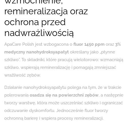
wzmocnienie,
remineralizacja oraz
ochrona przed
nadwrażliwością
ApaCare Polish jest wzbogacona o
fluor 1450 ppm
oraz
3%
medyczny nanohydroksyapatyt
określany jako „płynne
szkliwo”. To składniki, które pracują wielotorowo: wzmacniają
szkliwo, wspierają remineralizację i pomagają zmniejszać
wrażliwość zębów.
Działanie nanohydroksyapatytu polega na tym, że w trakcie
polerowania
osadza się na powierzchni zębów
, a następnie
tworzy warstwę, która może uszczelniać szkliwo i ograniczać
odczuwanie dyskomfortu. Jednocześnie fluor tworzy
ochronną barierę i wspiera procesy remineralizacji.