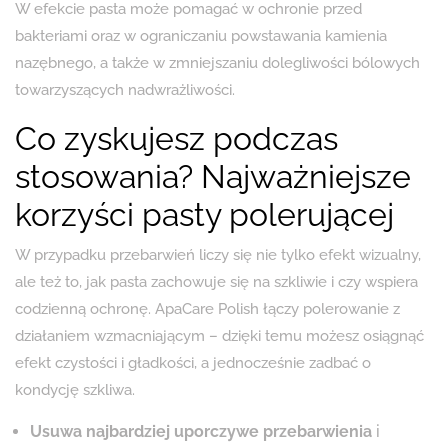
W efekcie pasta może pomagać w ochronie przed
bakteriami oraz w ograniczaniu powstawania kamienia
nazębnego, a także w zmniejszaniu dolegliwości bólowych
towarzyszących nadwrażliwości.
Co zyskujesz podczas
stosowania? Najważniejsze
korzyści pasty polerującej
W przypadku przebarwień liczy się nie tylko efekt wizualny,
ale też to, jak pasta zachowuje się na szkliwie i czy wspiera
codzienną ochronę. ApaCare Polish łączy polerowanie z
działaniem wzmacniającym – dzięki temu możesz osiągnąć
efekt czystości i gładkości, a jednocześnie zadbać o
kondycję szkliwa.
Usuwa najbardziej uporczywe przebarwienia
i