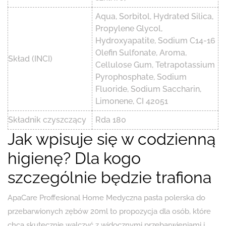
Aqua, Sorbitol, Hydrated Silica,
Propylene Glycol,
Hydroxyapatite, Sodium C14-16
Olefin Sulfonate, Aroma,
Skład (INCI)
Cellulose Gum, Tetrapotassium
Pyrophosphate, Sodium
Fluoride, Sodium Saccharin,
Limonene, CI 42051
Składnik czyszczący
Rda 180
Jak wpisuje się w codzienną
higienę? Dla kogo
szczególnie będzie trafiona
ApaCare Proffesional Home Medyczna pasta polerska do
przebarwionych zębów 20ml to propozycja dla osób, które
chcą skutecznie walczyć z widocznymi przebarwieniami i