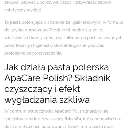
szkliwo, usuwać uporczywe osady i przywracać zębom
estetyczny wygląd.
To pasta polerująca o charakterze „gabinetowym” w formule
do użytku domowego. Producent podkreśla, że jej
właściwości i konsystencja są zbliżone do past stosowanych
przez lekarzy i higienistki stomatologiczne podczas
profesjonalnego czyszczenia.
Jak działa pasta polerska
ApaCare Polish? Składnik
czyszczący i efekt
wygładzania szkliwa
W centrum skuteczności ApaCare Polish znajduje się
specjalny składnik czyszczący
Rda 180
, który odpowiada za
dużą efektywność polerowania. Dzięki temu pasta radzi