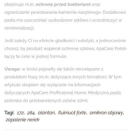
obejmuje m.in.
ochronę przed bakteriami
oraz
ograniczanie powstawania kamienia nazębnego. Dodatkowo
pasta ma uszczelniać uszkodzone szkliwo i uczestniczyć w
remineralizacji.
Jeśli zależy Ci na efekcie gładkości i estetyki, a jednocześnie
chcesz, by produkt wspierał ochronę szkliwa, ApaCare Polish
łączy te cele w jednej formule.
Uwaga:
w treści pojawiły się także niezwiązane z
produktem frazy (m.in. dotyczące innych tematów). W tym
artykule skupiam się wyłącznie na informacjach
dotyczących ApaCare Proffesional Home Medyczna pasta
polerska do przebarwionych zębów 20ml.
Tagi:
172
,
284
,
alantan
,
fluimucil forte
,
omikron objawy
,
zapalenie nerek