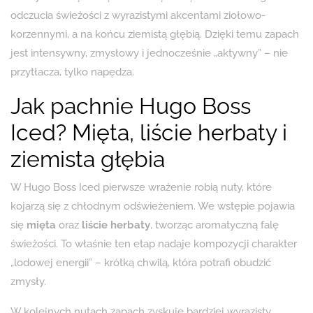
odczucia świeżości z wyrazistymi akcentami ziołowo-
korzennymi, a na końcu ziemistą głębią. Dzięki temu zapach
jest intensywny, zmysłowy i jednocześnie „aktywny” – nie
przytłacza, tylko napędza.
Jak pachnie Hugo Boss
Iced? Mięta, liście herbaty i
ziemista głębia
W Hugo Boss Iced pierwsze wrażenie robią nuty, które
kojarzą się z chłodnym odświeżeniem. We wstępie pojawia
się
mięta
oraz
liście herbaty
, tworząc aromatyczną falę
świeżości. To właśnie ten etap nadaje kompozycji charakter
„lodowej energii” – krótką chwilą, która potrafi obudzić
zmysły.
W kolejnych nutach zapach zyskuje bardziej wyrazisty,