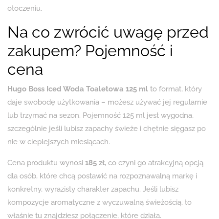
otoczeniu.
Na co zwrócić uwagę przed
zakupem? Pojemność i
cena
Hugo Boss Iced Woda Toaletowa 125 ml
to format, który
daje swobodę użytkowania – możesz używać jej regularnie
lub trzymać na sezon. Pojemność 125 ml jest wygodna,
szczególnie jeśli lubisz zapachy świeże i chętnie sięgasz po
nie w cieplejszych miesiącach.
Cena produktu wynosi
185 zł
, co czyni go atrakcyjną opcją
dla osób, które chcą postawić na rozpoznawalną markę i
konkretny, wyrazisty charakter zapachu. Jeśli lubisz
kompozycje aromatyczne z wyczuwalną świeżością, to
właśnie tu znajdziesz połączenie, które działa.