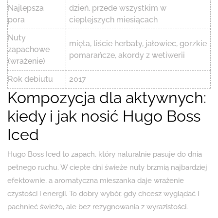
Najlepsza
dzień, przede wszystkim w
pora
cieplejszych miesiącach
Nuty
mięta, liście herbaty, jałowiec, gorzkie
zapachowe
pomarańcze, akordy z wetiwerii
(wrażenie)
Rok debiutu
2017
Kompozycja dla aktywnych:
kiedy i jak nosić Hugo Boss
Iced
Hugo Boss Iced to zapach, który naturalnie pasuje do dnia
pełnego ruchu. W ciepłe dni świeże nuty brzmią najbardziej
efektownie, a aromatyczna mieszanka daje wrażenie
czystości i energii. To dobry wybór, gdy chcesz wyglądać i
pachnieć świeżo, ale bez rezygnowania z wyrazistości.