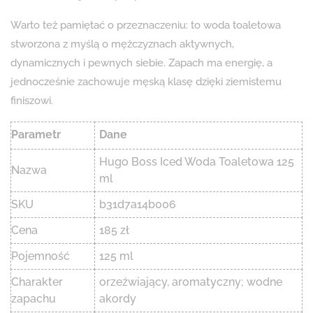
Warto też pamiętać o przeznaczeniu: to woda toaletowa
stworzona z myślą o mężczyznach aktywnych,
dynamicznych i pewnych siebie. Zapach ma energię, a
jednocześnie zachowuje męską klasę dzięki ziemistemu
finiszowi.
Parametr
Dane
Hugo Boss Iced Woda Toaletowa 125
Nazwa
ml
SKU
b31d7a14b006
Cena
185 zł
Pojemność
125 ml
Charakter
orzeźwiający, aromatyczny; wodne
zapachu
akordy