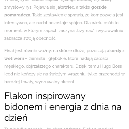
zmysłowy rys. Pojawia się
jałowiec
, a także
gorzkie
pomarańcze
. Takie zestawienie sprawia, że kompozycja jest
intensywna, ale nadal pozostaje spójna. Dla wielu osób to
moment, w którym zapach zaczyna „trzymać” i wyczuwalnie
zaznacza swoją obecność.
Finał jest równie ważny: na skórze dłużej pozostają
akordy z
wetiwerii
– ziemiste i głębokie, które nadają całości
męskiego, dojrzalszego charakteru. Dzięki temu Hugo Boss
Iced nie kończy się na świeżym wrażeniu, tylko przechodzi w
bardziej trwały, wyczuwalny akcent.
Flakon inspirowany
bidonem i energia z dnia na
dzień