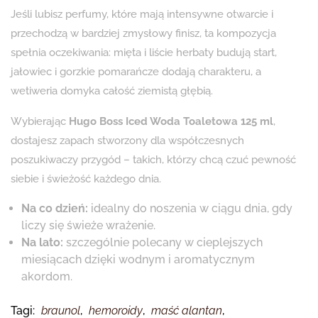
Jeśli lubisz perfumy, które mają intensywne otwarcie i
przechodzą w bardziej zmysłowy finisz, ta kompozycja
spełnia oczekiwania: mięta i liście herbaty budują start,
jałowiec i gorzkie pomarańcze dodają charakteru, a
wetiweria domyka całość ziemistą głębią.
Wybierając
Hugo Boss Iced Woda Toaletowa 125 ml
,
dostajesz zapach stworzony dla współczesnych
poszukiwaczy przygód – takich, którzy chcą czuć pewność
siebie i świeżość każdego dnia.
Na co dzień:
idealny do noszenia w ciągu dnia, gdy
liczy się świeże wrażenie.
Na lato:
szczególnie polecany w cieplejszych
miesiącach dzięki wodnym i aromatycznym
akordom.
Tagi:
braunol
,
hemoroidy
,
maść alantan
,