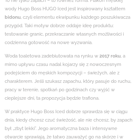
To nie tylko zapach – to również forma. Flakon męskiej
wody Hugo Boss HUGO Iced jest inspirowany kształtem
bidonu
, czyli elementu ekwipunku każdego poszukiwacza
przygód. Taki motyw dobrze oddaje ideę produktu:
testowanie granic, przekraczanie własnych możliwości i
codzienna gotowość na nowe wyzwania.
Woda toaletowa zadebiutowała na rynku w
2017 roku
, a
mimo upływu czasu nadal kojarzy się z nowoczesnym
podejściem do męskich kompozycji – świeżych, ale z
charakterem. Jeśli szukasz zapachu, który pasuje do ruchu,
pracy w terenie, spotkań po godzinach czy wyjść w
cieplejsze dni, ta propozycja będzie trafiona.
W praktyce Hugo Boss Iced dobrze sprawdza się w ciągu
dnia, kiedy chcesz czuć świeżość, ale nie chcesz, by zapach
był „zbyt lekki”. Jego aromatyczna baza i intensywne
otwarcie sprawiają, że łatwo zauważyć go na skórze i w