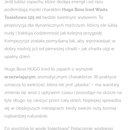
Jeśli lubisz zapachy, które dodają energii i od razu
podkreślają męski charakter,
Hugo Boss Iced Woda
Toaletowa 125 ml
będzie świetnym wyborem. To
propozycja dla dynamicznych mężczyzn, którzy nie lubią
nudy i traktują codzienność jak kolejną przygodę.
Kompozycja została pomyślana tak, aby wprowadzać w
dobry nastrój już od pierwszej chwili – jak chwila ulgi w
upalny dzień.
Hugo Boss HUGO Iced to zapach o wyraźnie
orzeźwiającym
, aromatycznym charakterze. W praktyce
oznacza to świeżość, która nie jest „płaska” – ma warstwy,
zmienia się wraz z upływem czasu i pozostaje na skórze na
tyle długo, by cieszyć przez cały dzień. Najlepiej sprawdza
się w cieplejszych miesiącach, kiedy świeże nuty brzmią
najbardziej naturalnie.
Co wyróżnia tę wodę toaletową? Połączenie wodnego