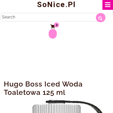
SoNice.pl
Skip
to
content
Search
0
Hugo Boss Iced Woda
Toaletowa 125 ml