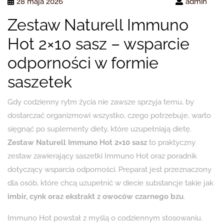
28 maja 2026
admin
Zestaw Naturell Immuno
Hot 2×10 sasz – wsparcie
odporności w formie
saszetek
Gdy codzienny rytm życia nie zawsze sprzyja temu, by
dostarczać organizmowi wszystko, czego potrzebuje, warto
sięgnąć po suplementy diety, które uzupełniają dietę.
Zestaw Naturell Immuno Hot 2×10 sasz
to praktyczny
zestaw zawierający saszetki Immuno Hot oraz poradnik
dotyczący wsparcia odporności. Preparat jest przeznaczony
dla osób, które chcą uzupełnić w diecie substancje takie jak
imbir, cynk oraz ekstrakt z owoców czarnego bzu
.
Immuno Hot powstał z myślą o codziennym stosowaniu.