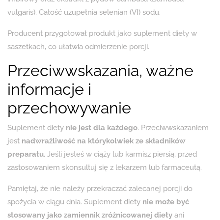
vulgaris). Całość uzupełnia selenian (VI) sodu.
Producent przygotował produkt jako suplement diety w
saszetkach, co ułatwia odmierzenie porcji.
Przeciwwskazania, ważne
informacje i
przechowywanie
Suplement diety
nie jest dla każdego
. Przeciwwskazaniem
jest
nadwrażliwość na którykolwiek ze składników
preparatu
. Jeśli jesteś w ciąży lub karmisz piersią, przed
zastosowaniem skonsultuj się z lekarzem lub farmaceutą.
Pamiętaj, że nie należy przekraczać zalecanej porcji do
spożycia w ciągu dnia. Suplement diety
nie może być
stosowany jako zamiennik zróżnicowanej diety
ani