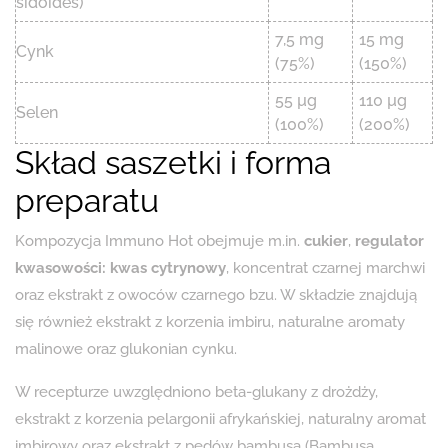
sidoides)
7,5 mg
15 mg
Cynk
(75%)
(150%)
55 µg
110 µg
Selen
(100%)
(200%)
Skład saszetki i forma
preparatu
Kompozycja Immuno Hot obejmuje m.in.
cukier
,
regulator
kwasowości: kwas cytrynowy
, koncentrat czarnej marchwi
oraz ekstrakt z owoców czarnego bzu. W składzie znajdują
się również ekstrakt z korzenia imbiru, naturalne aromaty
malinowe oraz glukonian cynku.
W recepturze uwzględniono beta-glukany z drożdży,
ekstrakt z korzenia pelargonii afrykańskiej, naturalny aromat
imbirowy oraz ekstrakt z pędów bambusa (Bambusa