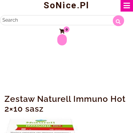
SoNice.pl
Skip
to
content
Search
0
Zestaw Naturell Immuno Hot
2×10 sasz