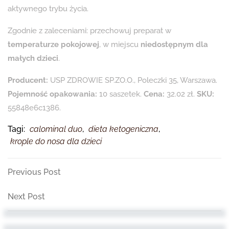
aktywnego trybu życia.
Zgodnie z zaleceniami: przechowuj preparat w
temperaturze pokojowej
, w miejscu
niedostępnym dla
małych dzieci
.
Producent:
USP ZDROWIE SP.ZO.O., Poleczki 35, Warszawa.
Pojemność opakowania:
10 saszetek.
Cena:
32.02 zł.
SKU:
55848e6c1386.
Tagi:
calominal duo
,
dieta ketogeniczna
,
krople do nosa dla dzieci
Nawigacja
Previous
Previous Post
Post
wpisu
Next
Next Post
Post