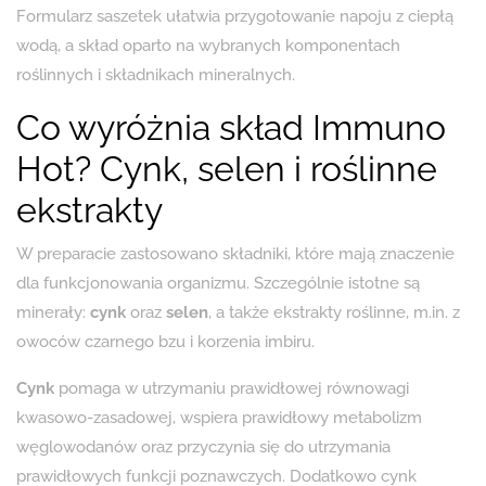
Formularz saszetek ułatwia przygotowanie napoju z ciepłą
wodą, a skład oparto na wybranych komponentach
roślinnych i składnikach mineralnych.
Co wyróżnia skład Immuno
Hot? Cynk, selen i roślinne
ekstrakty
W preparacie zastosowano składniki, które mają znaczenie
dla funkcjonowania organizmu. Szczególnie istotne są
minerały:
cynk
oraz
selen
, a także ekstrakty roślinne, m.in. z
owoców czarnego bzu i korzenia imbiru.
Cynk
pomaga w utrzymaniu prawidłowej równowagi
kwasowo-zasadowej, wspiera prawidłowy metabolizm
węglowodanów oraz przyczynia się do utrzymania
prawidłowych funkcji poznawczych. Dodatkowo cynk