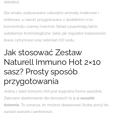
sidoides).
Dla smaku zastosowano naturalne aromaty malinowe i
imbirowe, a całość przygotowano z dodatkiem m.in.
koncentratu czarnej marchwi. Skład uzupełniają także
substancje technologiczne, takie jak regulator kwasowości
(kwas cytrynowy) oraz selenian (VI) sodu.
Jak stosować Zestaw
Naturell Immuno Hot 2×10
sasz? Prosty sposób
przygotowania
Jedną z zalet Immuno Hot jest wygodna forma saszetek.
Zalecane dawkowanie dla dorosłych to
1–2 saszetki
dziennie
. To oznacza, że możesz dopasować liczbę porcji do
swoich potrzeb i preferencji.