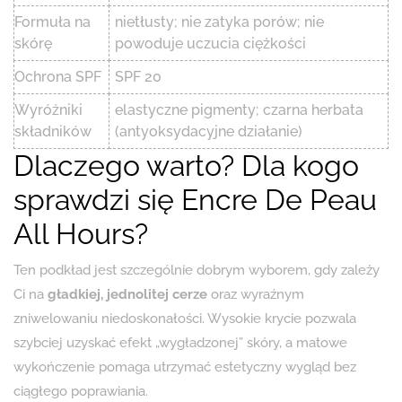
Formuła na
nietłusty; nie zatyka porów; nie
skórę
powoduje uczucia ciężkości
Ochrona SPF
SPF 20
Wyróżniki
elastyczne pigmenty; czarna herbata
składników
(antyoksydacyjne działanie)
Dlaczego warto? Dla kogo
sprawdzi się Encre De Peau
All Hours?
Ten podkład jest szczególnie dobrym wyborem, gdy zależy
Ci na
gładkiej, jednolitej cerze
oraz wyraźnym
zniwelowaniu niedoskonałości. Wysokie krycie pozwala
szybciej uzyskać efekt „wygładzonej” skóry, a matowe
wykończenie pomaga utrzymać estetyczny wygląd bez
ciągłego poprawiania.