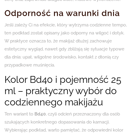
Odporność na warunki dnia
Jeśli zależy Ci na efekcie, który wytrzyma codzienne tempo,
ten podkład został opisany jako odporny na wilgoć i dotyk.
W praktyce oznacza to, że makijaż dłużej zachowuje
estetyczny wygląd, nawet gdy zbliżają się sytuacje typowe
dla dnia: upał, wilgotne środowisko, kontakt z dłonią czy
przypadkowe muśnięcia.
Kolor Bd40 i pojemność 25
ml – praktyczny wybór do
codziennego makijażu
Ten wariant to
Bd40
, czyli odcień przeznaczony dla osób
szukających konkretnego dopasowania do karnacji.
Wybierając podkład, warto pamiętać, że odpowiedni kolor