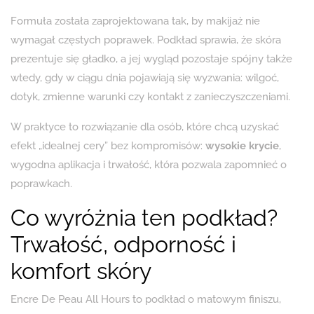
Formuła została zaprojektowana tak, by makijaż nie
wymagał częstych poprawek. Podkład sprawia, że skóra
prezentuje się gładko, a jej wygląd pozostaje spójny także
wtedy, gdy w ciągu dnia pojawiają się wyzwania: wilgoć,
dotyk, zmienne warunki czy kontakt z zanieczyszczeniami.
W praktyce to rozwiązanie dla osób, które chcą uzyskać
efekt „idealnej cery” bez kompromisów:
wysokie krycie
,
wygodna aplikacja i trwałość, która pozwala zapomnieć o
poprawkach.
Co wyróżnia ten podkład?
Trwałość, odporność i
komfort skóry
Encre De Peau All Hours to podkład o matowym finiszu,