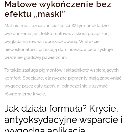
Matowe wykończenie bez
efektu „maski”
Mat nie musi oznaczać ciężkości. W tym podkładzie
wykończenie jest lekko matowe, a skóra po aplikacji
wygląda na równą i uporządkowaną. W efekcie
niedoskonałości przestają dominować, a cera zyskuje
wrażenie gładszej powierzchni.
To także zasługa pigmentów i składników wspierających
komfort. Specjalne, elastyczne pigmenty mają zapewniać
wygodę przez cały dzień, a jednocześnie utrzymać
równomierne krycie.
Jak działa formuła? Krycie,
antyoksydacyjne wsparcie i
wygodna aplikacja