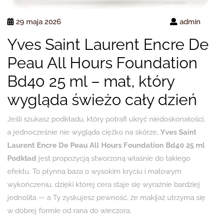
29 maja 2026
admin
Yves Saint Laurent Encre De
Peau All Hours Foundation
Bd40 25 ml – mat, który
wygląda świeżo cały dzień
Jeśli szukasz podkładu, który potrafi ukryć niedoskonałości,
a jednocześnie nie wygląda ciężko na skórze,
Yves Saint
Laurent Encre De Peau All Hours Foundation Bd40 25 ml
Podkład
jest propozycją stworzoną właśnie do takiego
efektu. To płynna baza o wysokim kryciu i matowym
wykończeniu, dzięki której cera staje się wyraźnie bardziej
jednolita — a Ty zyskujesz pewność, że makijaż utrzyma się
w dobrej formie od rana do wieczora.