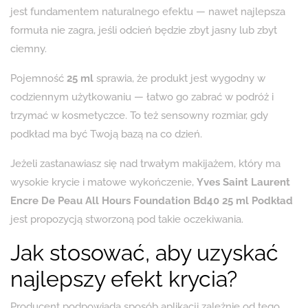
jest fundamentem naturalnego efektu — nawet najlepsza
formuła nie zagra, jeśli odcień będzie zbyt jasny lub zbyt
ciemny.
Pojemność
25 ml
sprawia, że produkt jest wygodny w
codziennym użytkowaniu — łatwo go zabrać w podróż i
trzymać w kosmetyczce. To też sensowny rozmiar, gdy
podkład ma być Twoją bazą na co dzień.
Jeżeli zastanawiasz się nad trwałym makijażem, który ma
wysokie krycie i matowe wykończenie,
Yves Saint Laurent
Encre De Peau All Hours Foundation Bd40 25 ml Podkład
jest propozycją stworzoną pod takie oczekiwania.
Jak stosować, aby uzyskać
najlepszy efekt krycia?
Producent podpowiada sposób aplikacji zależnie od tego,