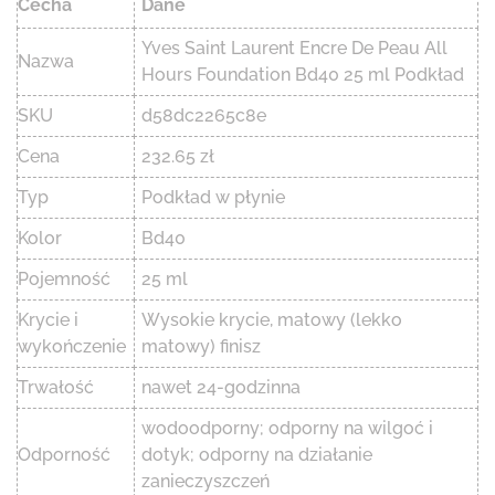
Cecha
Dane
Yves Saint Laurent Encre De Peau All
Nazwa
Hours Foundation Bd40 25 ml Podkład
SKU
d58dc2265c8e
Cena
232.65 zł
Typ
Podkład w płynie
Kolor
Bd40
Pojemność
25 ml
Krycie i
Wysokie krycie, matowy (lekko
wykończenie
matowy) finisz
Trwałość
nawet 24-godzinna
wodoodporny; odporny na wilgoć i
Odporność
dotyk; odporny na działanie
zanieczyszczeń