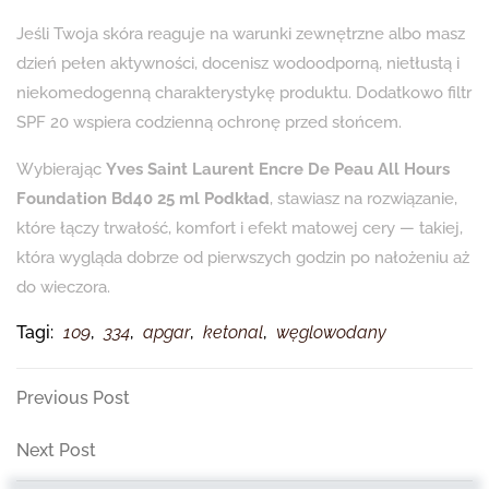
Jeśli Twoja skóra reaguje na warunki zewnętrzne albo masz
dzień pełen aktywności, docenisz wodoodporną, nietłustą i
niekomedogenną charakterystykę produktu. Dodatkowo filtr
SPF 20 wspiera codzienną ochronę przed słońcem.
Wybierając
Yves Saint Laurent Encre De Peau All Hours
Foundation Bd40 25 ml Podkład
, stawiasz na rozwiązanie,
które łączy trwałość, komfort i efekt matowej cery — takiej,
która wygląda dobrze od pierwszych godzin po nałożeniu aż
do wieczora.
Tagi:
109
,
334
,
apgar
,
ketonal
,
węglowodany
Nawigacja
Previous
Previous Post
Post
wpisu
Next
Next Post
Post