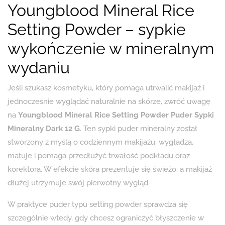
Youngblood Mineral Rice
Setting Powder – sypkie
wykończenie w mineralnym
wydaniu
Jeśli szukasz kosmetyku, który pomaga utrwalić makijaż i
jednocześnie wyglądać naturalnie na skórze, zwróć uwagę
na
Youngblood Mineral Rice Setting Powder Puder Sypki
Mineralny Dark 12 G
. Ten sypki puder mineralny został
stworzony z myślą o codziennym makijażu: wygładza,
matuje i pomaga przedłużyć trwałość podkładu oraz
korektora. W efekcie skóra prezentuje się świeżo, a makijaż
dłużej utrzymuje swój pierwotny wygląd.
W praktyce puder typu setting powder sprawdza się
szczególnie wtedy, gdy chcesz ograniczyć błyszczenie w