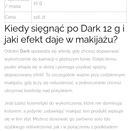
12 g
/ masa
Cena
116 zł
Kiedy sięgnąć po Dark 12 g i
jaki efekt daje w makijażu?
Odcień
Dark
sprawdza się wtedy, gdy chcesz dopasować
wykończenie do karnacji o głębszym tonie. Dzięki temu
puder wtapia się w skórę i pomaga uzyskać spójny,
dopracowany efekt. To szczególnie ważne przy codziennym
makijażu, gdy liczy się naturalność, a jednocześnie chcesz
utrzymać kontrolę nad połyskiem.
Jeśli lubisz kosmetyki do wykończenia, które nie dominują
kolorem, a jedynie „ustawiają” makijaż, ten produkt wpisuje
się w ten styl. Możesz stosować go zarówno solo (do
szybkiego odświeżenia), jak i w połączeniu z podkładem