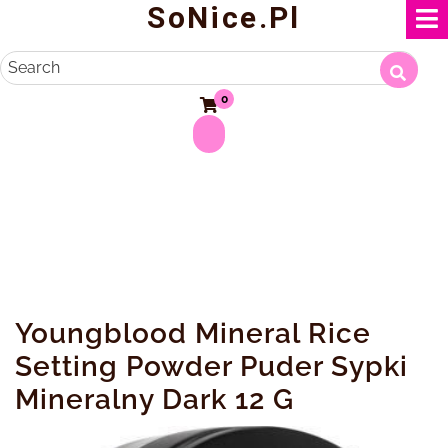
SoNice.pl
Skip
to
content
Search
0
Youngblood Mineral Rice
Setting Powder Puder Sypki
Mineralny Dark 12 G