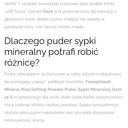
strefie T, utrwalić kosmetyki kolorowe albo podbić efekt
„soft focus”. Odcień
Dark
jest przeznaczony dla karnacji o
głębszym tonie, dzięki czemu makijaż nie wpada w
jaśniejsze tony i nie tworzy efektu maski.
Dlaczego puder sypki
mineralny potrafi robić
różnicę?
Pudry utrwalające są kluczowe w całej rutynie makijażowej,
bo pomagają „zapiąć” podkład i korektor.
Youngblood
Mineral Rice Setting Powder Puder Sypki Mineralny Dark
12 G
to propozycja dla osób, które lubią lekkie wykończenia i
chcą uniknąć efektu ciężkiej warstwy. Sypka konsystencja
ułatwia precyzyjne nakładanie oraz pozwala stopniować
intensywność krycia.