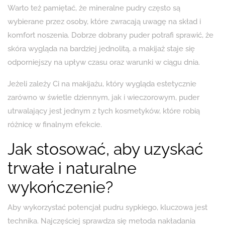
Warto też pamiętać, że mineralne pudry często są
wybierane przez osoby, które zwracają uwagę na skład i
komfort noszenia. Dobrze dobrany puder potrafi sprawić, że
skóra wygląda na bardziej jednolitą, a makijaż staje się
odporniejszy na upływ czasu oraz warunki w ciągu dnia.
Jeżeli zależy Ci na makijażu, który wygląda estetycznie
zarówno w świetle dziennym, jak i wieczorowym, puder
utrwalający jest jednym z tych kosmetyków, które robią
różnicę w finalnym efekcie.
Jak stosować, aby uzyskać
trwałe i naturalne
wykończenie?
Aby wykorzystać potencjał pudru sypkiego, kluczowa jest
technika. Najczęściej sprawdza się metoda nakładania