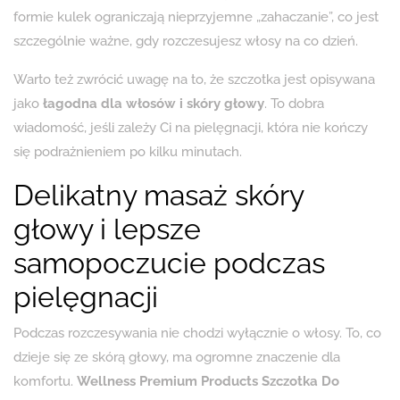
formie kulek ograniczają nieprzyjemne „zahaczanie”, co jest
szczególnie ważne, gdy rozczesujesz włosy na co dzień.
Warto też zwrócić uwagę na to, że szczotka jest opisywana
jako
łagodna dla włosów i skóry głowy
. To dobra
wiadomość, jeśli zależy Ci na pielęgnacji, która nie kończy
się podrażnieniem po kilku minutach.
Delikatny masaż skóry
głowy i lepsze
samopoczucie podczas
pielęgnacji
Podczas rozczesywania nie chodzi wyłącznie o włosy. To, co
dzieje się ze skórą głowy, ma ogromne znaczenie dla
komfortu.
Wellness Premium Products Szczotka Do