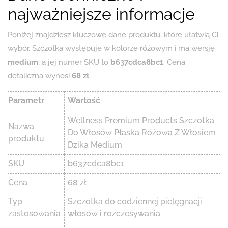
najważniejsze informacje
Poniżej znajdziesz kluczowe dane produktu, które ułatwią Ci
wybór. Szczotka występuje w kolorze różowym i ma wersję
medium
, a jej numer SKU to
b637cdca8bc1
. Cena
detaliczna wynosi
68 zł
.
Parametr
Wartość
Wellness Premium Products Szczotka
Nazwa
Do Włosów Płaska Różowa Z Włosiem
produktu
Dzika Medium
SKU
b637cdca8bc1
Cena
68 zł
Typ
Szczotka do codziennej pielęgnacji
zastosowania
włosów i rozczesywania