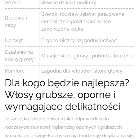
Włosie
Włosie dzikie (medium)
Szeroki rozstaw zębów; jonizowane
Budowa i
ceramicznie powlekane kolce
zęby
zakończone kulką
Uchwyt
Ergonomiczny, wygodny uchwyt
Działanie na
Masuje skórę głowy i pobudza krążenie
skórę głowy
Komfort
Łagodna dla włosów i skóry głowy
Dla kogo będzie najlepsza?
Włosy grubsze, oporne i
wymagające delikatności
Ta szczotka została opisana jako odpowiednia do
rozczesywania nawet najbardziej opornych i grubszych
włosów. Jeśli Twoje kosmyki mają tendencję do plątania się,