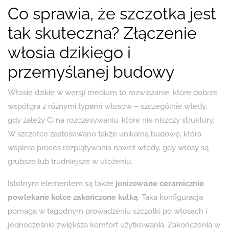
Co sprawia, że szczotka jest
tak skuteczna? Złączenie
włosia dzikiego i
przemyślanej budowy
Włosie dzikie w wersji medium to rozwiązanie, które dobrze
współgra z różnymi typami włosów – szczególnie wtedy,
gdy zależy Ci na rozczesywaniu, które nie niszczy struktury.
W szczotce zastosowano także unikalną budowę, która
wspiera proces rozplątywania nawet wtedy, gdy włosy są
grubsze lub trudniejsze w ułożeniu.
Istotnym elementem są także
jonizowane ceramicznie
powlekane kolce zakończone kulką
. Taka konfiguracja
pomaga w łagodnym prowadzeniu szczotki po włosach i
jednocześnie zwiększa komfort użytkowania. Zakończenia w