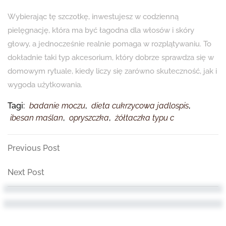
Wybierając tę szczotkę, inwestujesz w codzienną
pielęgnację, która ma być łagodna dla włosów i skóry
głowy, a jednocześnie realnie pomaga w rozplątywaniu. To
dokładnie taki typ akcesorium, który dobrze sprawdza się w
domowym rytuale, kiedy liczy się zarówno skuteczność, jak i
wygoda użytkowania.
Tagi:
badanie moczu
,
dieta cukrzycowa jadlospis
,
ibesan maślan
,
opryszczka
,
żółtaczka typu c
Nawigacja
Previous
Previous Post
Post
wpisu
Next
Next Post
Post