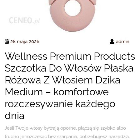
28 maja 2026
admin
Wellness Premium Products
Szczotka Do Włosów Płaska
Różowa Z Włosiem Dzika
Medium – komfortowe
rozczesywanie każdego
dnia
Jeśli Twoje włosy bywają oporne, plączą się szybko albo
trudno je rozczesać bez szarpania, potrzebujesz narzędzia,