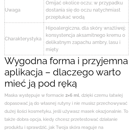
Omijać okolice oczu; w przypadku
Uwaga
dostania się do oczu natychmiast
przepłukać wodą
Hipoalergiczna, dla skóry wrażliwej;
konsystencja aksamitnego kremu o
Charakterystyka
delikatnym zapachu ambry, lasu i
mięty
Wygodna forma i przyjemna
aplikacja – dlaczego warto
mieć ją pod ręką
Maska występuje w formacie
2×6 ml
, dzięki czemu łatwiej
dopasować ją do własnej rutyny i nie musisz przechowywać
dużej ilości kosmetyku, jeśli używasz masek okazjonalnie. To
także dobra opcja, kiedy chcesz przetestować działanie
produktu i sprawdzić, jak Twoja skóra reaguje na