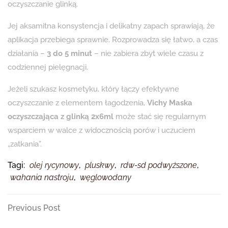
oczyszczanie glinką.
Jej aksamitna konsystencja i delikatny zapach sprawiają, że
aplikacja przebiega sprawnie. Rozprowadza się łatwo, a czas
działania –
3 do 5 minut
– nie zabiera zbyt wiele czasu z
codziennej pielęgnacji.
Jeżeli szukasz kosmetyku, który łączy efektywne
oczyszczanie z elementem łagodzenia,
Vichy Maska
oczyszczająca z glinką 2x6ml
może stać się regularnym
wsparciem w walce z widocznością porów i uczuciem
„zatkania”.
Tagi:
olej rycynowy
,
pluskwy
,
rdw-sd podwyższone
,
wahania nastroju
,
węglowodany
Nawigacja
Previous
Previous Post
Post