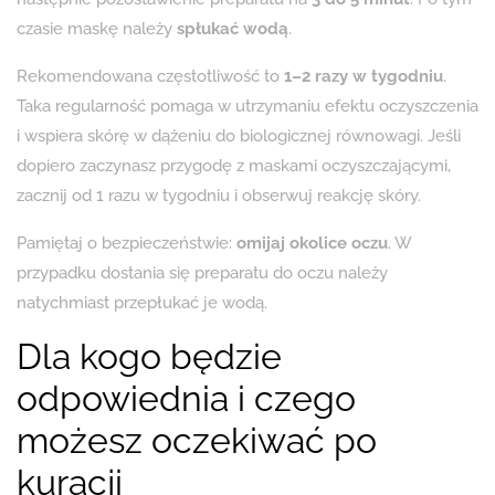
czasie maskę należy
spłukać wodą
.
Rekomendowana częstotliwość to
1–2 razy w tygodniu
.
Taka regularność pomaga w utrzymaniu efektu oczyszczenia
i wspiera skórę w dążeniu do biologicznej równowagi. Jeśli
dopiero zaczynasz przygodę z maskami oczyszczającymi,
zacznij od 1 razu w tygodniu i obserwuj reakcję skóry.
Pamiętaj o bezpieczeństwie:
omijaj okolice oczu
. W
przypadku dostania się preparatu do oczu należy
natychmiast przepłukać je wodą.
Dla kogo będzie
odpowiednia i czego
możesz oczekiwać po
kuracji