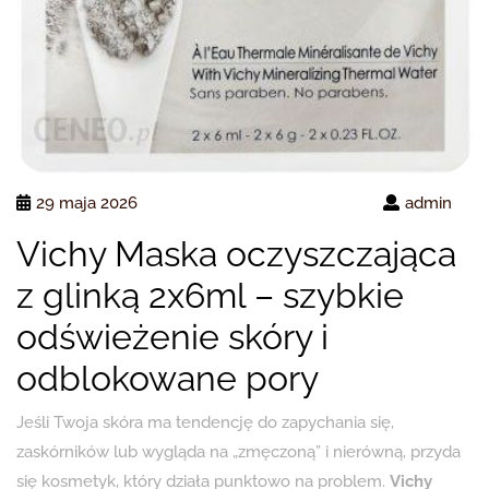
29 maja 2026
admin
Vichy Maska oczyszczająca
z glinką 2x6ml – szybkie
odświeżenie skóry i
odblokowane pory
Jeśli Twoja skóra ma tendencję do zapychania się,
zaskórników lub wygląda na „zmęczoną” i nierówną, przyda
się kosmetyk, który działa punktowo na problem.
Vichy