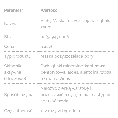
Parametr
Wartość
Vichy Maska oczyszczająca z glinką
Nazwa
2x6ml
SKU
02f5a943db06
Cena
9.41 zł
Typ produktu
Maska oczyszczająca pory
Składniki
Dwie glinki mineralne: kaolinowa i
aktywne
bentonitowa, aloes, alantoina, woda
(kluczowe)
termalna Vichy
Nałożyć cienką warstwę i
Sposób użycia
pozostawić na 3–5 minut, następnie
spłukać wodą
Częstotliwość
1–2 razy w tygodniu