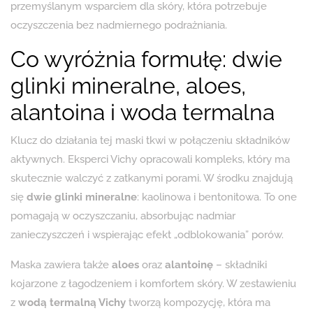
przemyślanym wsparciem dla skóry, która potrzebuje
oczyszczenia bez nadmiernego podrażniania.
Co wyróżnia formułę: dwie
glinki mineralne, aloes,
alantoina i woda termalna
Klucz do działania tej maski tkwi w połączeniu składników
aktywnych. Eksperci Vichy opracowali kompleks, który ma
skutecznie walczyć z zatkanymi porami. W środku znajdują
się
dwie glinki mineralne
: kaolinowa i bentonitowa. To one
pomagają w oczyszczaniu, absorbując nadmiar
zanieczyszczeń i wspierając efekt „odblokowania” porów.
Maska zawiera także
aloes
oraz
alantoinę
– składniki
kojarzone z łagodzeniem i komfortem skóry. W zestawieniu
z
wodą termalną Vichy
tworzą kompozycję, która ma