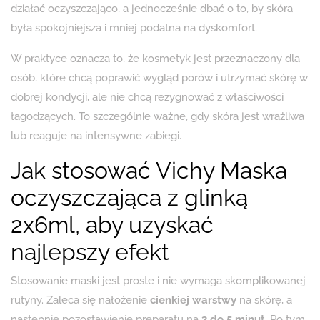
działać oczyszczająco, a jednocześnie dbać o to, by skóra
była spokojniejsza i mniej podatna na dyskomfort.
W praktyce oznacza to, że kosmetyk jest przeznaczony dla
osób, które chcą poprawić wygląd porów i utrzymać skórę w
dobrej kondycji, ale nie chcą rezygnować z właściwości
łagodzących. To szczególnie ważne, gdy skóra jest wrażliwa
lub reaguje na intensywne zabiegi.
Jak stosować Vichy Maska
oczyszczająca z glinką
2x6ml, aby uzyskać
najlepszy efekt
Stosowanie maski jest proste i nie wymaga skomplikowanej
rutyny. Zaleca się nałożenie
cienkiej warstwy
na skórę, a
następnie pozostawienie preparatu na
3 do 5 minut
. Po tym