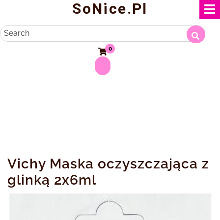
SoNice.pl
Skip
to
content
Search
0
Vichy Maska oczyszczająca z
glinką 2x6ml