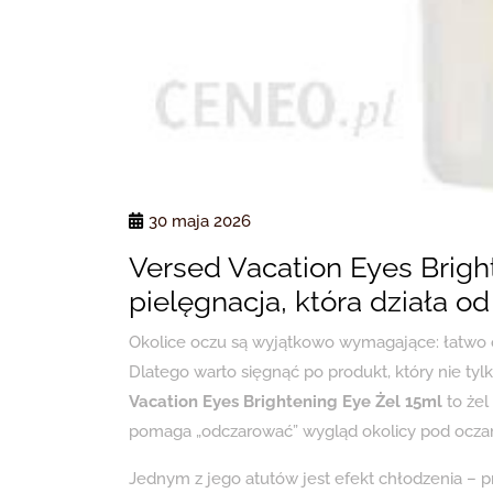
30 maja 2026
Versed Vacation Eyes Brigh
pielęgnacja, która działa od
Okolice oczu są wyjątkowo wymagające: łatwo o
Dlatego warto sięgnąć po produkt, który nie tylk
Vacation Eyes Brightening Eye Żel 15ml
to żel
pomaga „odczarować” wygląd okolicy pod oczam
Jednym z jego atutów jest efekt chłodzenia – 