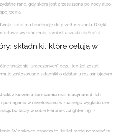
rzydatne rano, gdy skóra jest przesuszona po nocy albo
pojrzenia.
Twoja skóra ma tendencję do przetłuszczania. Dzięki
omfortowe wykończenie, zamiast uczucia ciężkości.
ry: składniki, które celują w
ólne wrażenie „zmęczonych” oczu, ten żel został
ule zastosowano składniki o działaniu rozjaśniającym i
trakt z korzenia żeń-szenia
oraz
niacynamid
. Ich
 i pomaganie w niwelowaniu wizualnego wyglądu cieni.
acji, bo łączy w sobie kierunek „brightening” z
żenie. W praktyce oznacza to, że żel może pomagać w