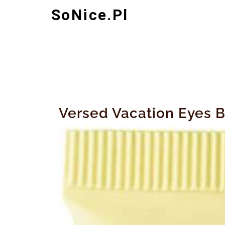
Skip
SoNice.pl
to
content
Versed Vacation Eyes B