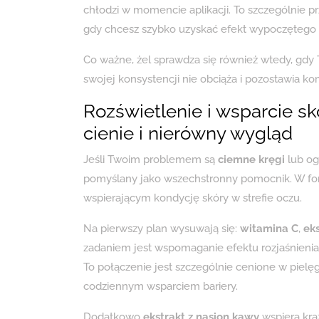
chłodzi w momencie aplikacji. To szczególnie p
gdy chcesz szybko uzyskać efekt wypoczętego s
Co ważne, żel sprawdza się również wtedy, gdy 
swojej konsystencji nie obciąża i pozostawia k
Rozświetlenie i wsparcie skó
cienie i nierówny wygląd
Jeśli Twoim problemem są
ciemne kręgi
lub og
pomyślany jako wszechstronny pomocnik. W form
wspierającym kondycję skóry w strefie oczu.
Na pierwszy plan wysuwają się:
witamina C
,
eks
zadaniem jest wspomaganie efektu rozjaśnienia
To połączenie jest szczególnie cenione w pielęgn
codziennym wsparciem bariery.
Dodatkowo
ekstrakt z nasion kawy
wspiera krą