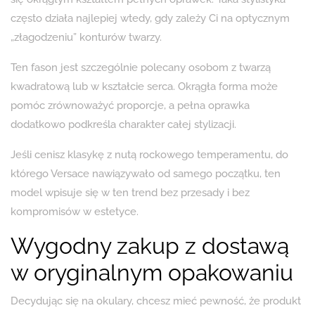
często działa najlepiej wtedy, gdy zależy Ci na optycznym
„złagodzeniu” konturów twarzy.
Ten fason jest szczególnie polecany osobom z twarzą
kwadratową lub w kształcie serca. Okrągła forma może
pomóc zrównoważyć proporcje, a pełna oprawka
dodatkowo podkreśla charakter całej stylizacji.
Jeśli cenisz klasykę z nutą rockowego temperamentu, do
którego Versace nawiązywało od samego początku, ten
model wpisuje się w ten trend bez przesady i bez
kompromisów w estetyce.
Wygodny zakup z dostawą
w oryginalnym opakowaniu
Decydując się na okulary, chcesz mieć pewność, że produkt