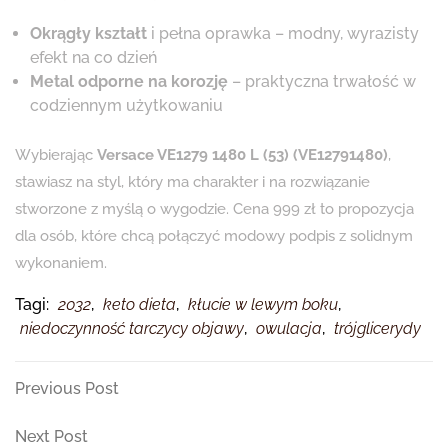
Okrągły kształt
i pełna oprawka – modny, wyrazisty
efekt na co dzień
Metal odporne na korozję
– praktyczna trwałość w
codziennym użytkowaniu
Wybierając
Versace VE1279 1480 L (53) (VE12791480)
,
stawiasz na styl, który ma charakter i na rozwiązanie
stworzone z myślą o wygodzie. Cena 999 zł to propozycja
dla osób, które chcą połączyć modowy podpis z solidnym
wykonaniem.
Tagi:
2032
,
keto dieta
,
kłucie w lewym boku
,
niedoczynność tarczycy objawy
,
owulacja
,
trójglicerydy
Nawigacja
Previous
Previous Post
Post
wpisu
Next
Next Post