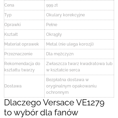
Cena
999 zł
Typ
Okulary korekcyjne
Oprawki
Pełne
Kształt
Okrągły
Materiał oprawek
Metal (nie ulega korozji)
Przeznaczenie
Dla mężczyzn
Rekomendacja do
Zwłaszcza twarz kwadratowa lub
kształtu twarzy
w kształcie serca
Bezpłatna dostawa w
Dostawa
oryginalnym opakowaniu
ochronnym
Dlaczego Versace VE1279
to wybór dla fanów