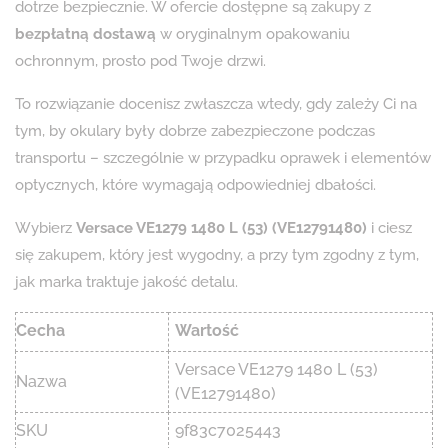
dotrze bezpiecznie. W ofercie dostępne są zakupy z
bezpłatną dostawą
w oryginalnym opakowaniu
ochronnym, prosto pod Twoje drzwi.
To rozwiązanie docenisz zwłaszcza wtedy, gdy zależy Ci na
tym, by okulary były dobrze zabezpieczone podczas
transportu – szczególnie w przypadku oprawek i elementów
optycznych, które wymagają odpowiedniej dbałości.
Wybierz
Versace VE1279 1480 L (53) (VE12791480)
i ciesz
się zakupem, który jest wygodny, a przy tym zgodny z tym,
jak marka traktuje jakość detalu.
Cecha
Wartość
Versace VE1279 1480 L (53)
Nazwa
(VE12791480)
SKU
9f83c7025443