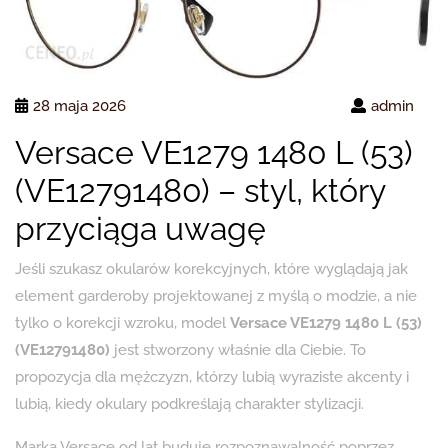
28 maja 2026
admin
Versace VE1279 1480 L (53)
(VE12791480) – styl, który
przyciąga uwagę
Jeśli szukasz okularów korekcyjnych, które wyglądają jak
element garderoby projektowanej z myślą o modzie, a nie
tylko o korekcji wzroku, model
Versace VE1279 1480 L (53)
(VE12791480)
jest stworzony właśnie dla Ciebie. To
propozycja dla mężczyzn, którzy lubią wyraziste akcenty i
lubią, kiedy okulary podkreślają charakter stylizacji.
Marka Versace od lat buduje rozpoznawalność poprzez