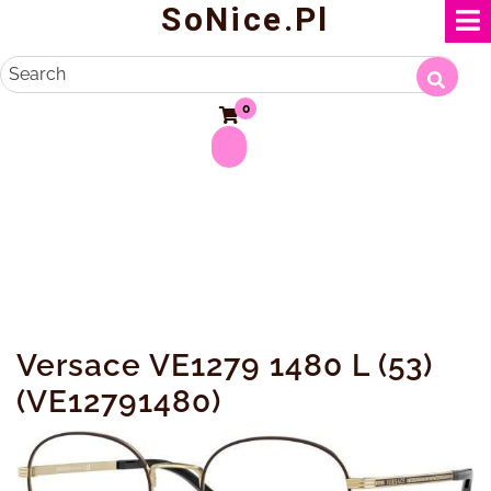
SoNice.pl
Skip
to
content
Search
0
Versace VE1279 1480 L (53)
(VE12791480)