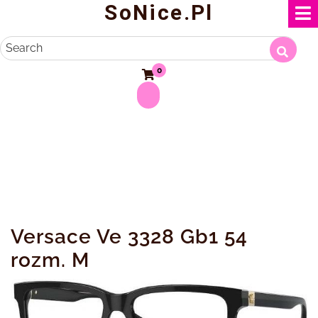
SoNice.pl
Skip
to
content
Search
0
Versace Ve 3328 Gb1 54
rozm. M