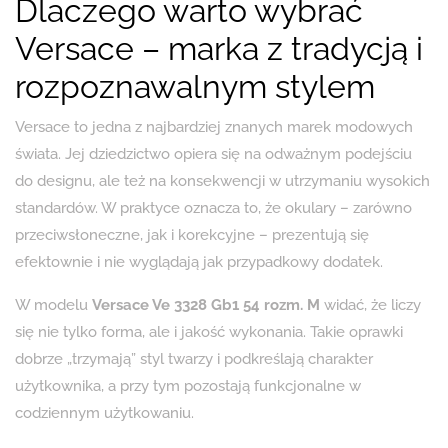
Dlaczego warto wybrać
Versace – marka z tradycją i
rozpoznawalnym stylem
Versace to jedna z najbardziej znanych marek modowych
świata. Jej dziedzictwo opiera się na odważnym podejściu
do designu, ale też na konsekwencji w utrzymaniu wysokich
standardów. W praktyce oznacza to, że okulary – zarówno
przeciwsłoneczne, jak i korekcyjne – prezentują się
efektownie i nie wyglądają jak przypadkowy dodatek.
W modelu
Versace Ve 3328 Gb1 54 rozm. M
widać, że liczy
się nie tylko forma, ale i jakość wykonania. Takie oprawki
dobrze „trzymają” styl twarzy i podkreślają charakter
użytkownika, a przy tym pozostają funkcjonalne w
codziennym użytkowaniu.