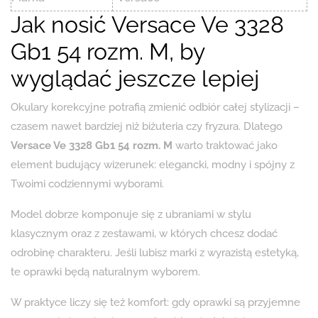
Jak nosić Versace Ve 3328
Gb1 54 rozm. M, by
wyglądać jeszcze lepiej
Okulary korekcyjne potrafią zmienić odbiór całej stylizacji –
czasem nawet bardziej niż biżuteria czy fryzura. Dlatego
Versace Ve 3328 Gb1 54 rozm. M
warto traktować jako
element budujący wizerunek: elegancki, modny i spójny z
Twoimi codziennymi wyborami.
Model dobrze komponuje się z ubraniami w stylu
klasycznym oraz z zestawami, w których chcesz dodać
odrobinę charakteru. Jeśli lubisz marki z wyrazistą estetyką,
te oprawki będą naturalnym wyborem.
W praktyce liczy się też komfort: gdy oprawki są przyjemne