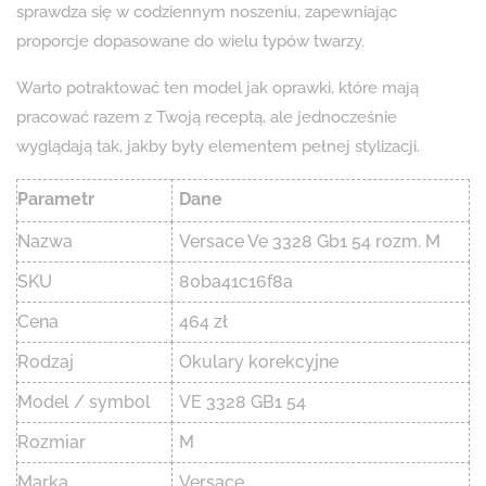
sprawdza się w codziennym noszeniu, zapewniając
proporcje dopasowane do wielu typów twarzy.
Warto potraktować ten model jak oprawki, które mają
pracować razem z Twoją receptą, ale jednocześnie
wyglądają tak, jakby były elementem pełnej stylizacji.
Parametr
Dane
Nazwa
Versace Ve 3328 Gb1 54 rozm. M
SKU
80ba41c16f8a
Cena
464 zł
Rodzaj
Okulary korekcyjne
Model / symbol
VE 3328 GB1 54
Rozmiar
M
Marka
Versace