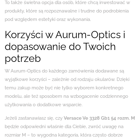
To także świetna opcja dla osób, które chcą inwestować w
produkty, które są rozpoznawalne i trudne do podrobienia
pod względem estetyki oraz wykonania.
Korzyści w Aurum-Optics i
dopasowanie do Twoich
potrzeb
W Aurum-Optics do każdego zamówienia dodawane są
wyjątkowe korzyści – zależnie od rodzaju okularów. Dzięki
temu zakup może być nie tylko wyborem konkretnego
modelu, ale też sposobem na wzbogacenie codziennego
użytkowania o dodatkowe wsparcie.
Jeżeli zastanawiasz się, czy
Versace Ve 3328 Gb1 54 rozm. M
będzie odpowiedni właśnie dla Ciebie, zwróć uwagę na
rozmiar M – to wygodna kategoria, która często dobrze