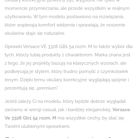
Okulary korekcyjne powinny być wygodne nie tylko w
momencie przymierzania, ale przede wszystkim w realnym
użytkowaniu. W tym modelu postawiono na rozwiązania,
które wspierają komfort widzenia i sprawiają, że noszenie
okularów staje się naturalne.
Oprawki Versace VE 3328 GB1 54 rozm. M to także wybór dla
tych, którzy lubią produkty z charakterem. Marka znana jest
z tego, że jej projekty bazują na klasycznych wzorach, ale
podkręcają je stylem, który trudno pomylić z czymkolwiek
innym. Dzięki temu okulary korekcyjne wyglądają spójnie i
prezentują się „premium”.
Jeżeli zależy Ci na modelu, który będzie dobrze wyglądał
zarówno w wersji casual, jak i bardziej eleganckiej,
Versace
Ve 3328 Gb1 54 rozm. M
ma wszystkie cechy, by stać się
Twoimi ulubionymi oprawkami.