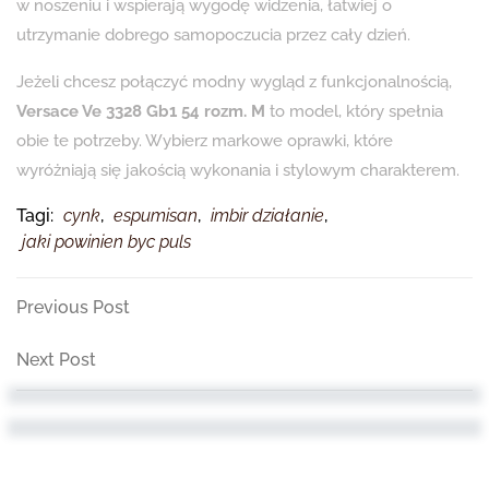
w noszeniu i wspierają wygodę widzenia, łatwiej o
utrzymanie dobrego samopoczucia przez cały dzień.
Jeżeli chcesz połączyć modny wygląd z funkcjonalnością,
Versace Ve 3328 Gb1 54 rozm. M
to model, który spełnia
obie te potrzeby. Wybierz markowe oprawki, które
wyróżniają się jakością wykonania i stylowym charakterem.
Tagi:
cynk
,
espumisan
,
imbir działanie
,
jaki powinien byc puls
Nawigacja
Previous
Previous Post
Post
wpisu
Next
Next Post
Post