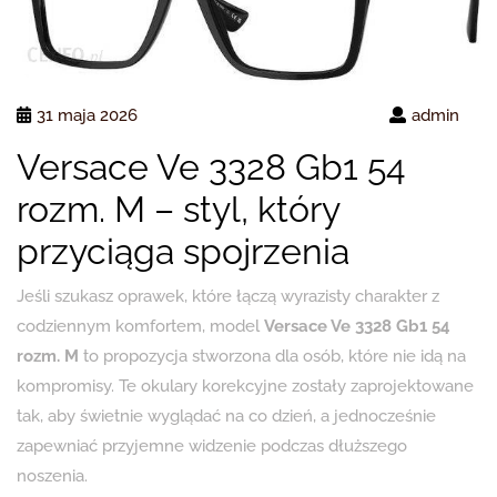
31 maja 2026
admin
Versace Ve 3328 Gb1 54
rozm. M – styl, który
przyciąga spojrzenia
Jeśli szukasz oprawek, które łączą wyrazisty charakter z
codziennym komfortem, model
Versace Ve 3328 Gb1 54
rozm. M
to propozycja stworzona dla osób, które nie idą na
kompromisy. Te okulary korekcyjne zostały zaprojektowane
tak, aby świetnie wyglądać na co dzień, a jednocześnie
zapewniać przyjemne widzenie podczas dłuższego
noszenia.