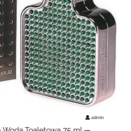
admin
n Woda Toaletowa 75 ml —