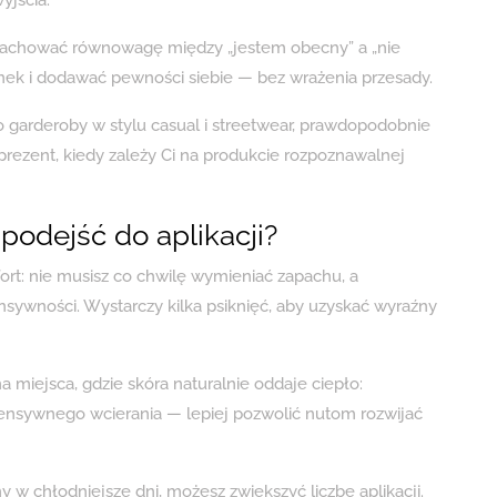
yjścia.
z zachować równowagę między „jestem obecny” a „nie
unek i dodawać pewności siebie — bez wrażenia przesady.
o garderoby w stylu casual i streetwear, prawdopodobnie
prezent, kiedy zależy Ci na produkcie rozpoznawalnej
 podejść do aplikacji?
t: nie musisz co chwilę wymieniać zapachu, a
sywności. Wystarczy kilka psiknięć, aby uzyskać wyraźny
a miejsca, gdzie skóra naturalnie oddaje ciepło:
intensywnego wcierania — lepiej pozwolić nutom rozwijać
y w chłodniejsze dni, możesz zwiększyć liczbę aplikacji.