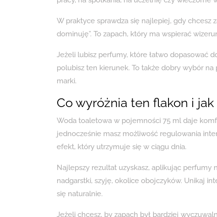
pracy, na spotkania, na uczelnię czy wieczorne w
W praktyce sprawdza się najlepiej, gdy chces
dominuję”. To zapach, który ma wspierać wizer
Jeżeli lubisz perfumy, które łatwo dopasować d
polubisz ten kierunek. To także dobry wybór na 
marki.
Co wyróżnia ten flakon i jak
Woda toaletowa w pojemności 75 ml daje komfor
jednocześnie masz możliwość regulowania inten
efekt, który utrzymuje się w ciągu dnia.
Najlepszy rezultat uzyskasz, aplikując perfumy n
nadgarstki, szyję, okolice obojczyków. Unikaj 
się naturalnie.
Jeżeli chcesz, by zapach był bardziej wyczuwaln