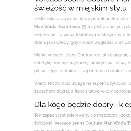
świeżość w miejskim stylu
Jeśli szukasz zapachu, który potrafi podkreślić 
Man Woda Toaletowa 75 ml
jest propozycją s
siebie vibe. To woda toaletowa w klasycznym f
dzień, jak i wtedy, gdy chcesz wyglądać oraz pa
Marka Versace Jeans Couture od lat kojarzy się z
estetykę: ma być wygodny, praktyczny i łatwy do
pierwszego kontaktu — zapach ma charakter, ale
Warto też zwrócić uwagę na aspekt użytkowy: w
zapachem dłużej, a flakon łatwo wkomponować w 
Dla kogo będzie dobry i kie
Ten zapach jest skierowany do mężczyzn, którzy 
świeżość.
Versace Jeans Couture Man Woda T