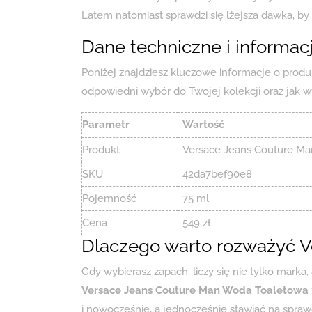
Latem natomiast sprawdzi się lżejsza dawka, by 
Dane techniczne i informa
Poniżej znajdziesz kluczowe informacje o produ
odpowiedni wybór do Twojej kolekcji oraz jak wy
Parametr
Wartość
Produkt
Versace Jeans Couture Ma
SKU
42da7bef90e8
Pojemność
75 ml
Cena
549 zł
Dlaczego warto rozważyć V
Gdy wybierasz zapach, liczy się nie tylko marka, 
Versace Jeans Couture Man Woda Toaletowa 
i nowocześnie, a jednocześnie stawiać na spra