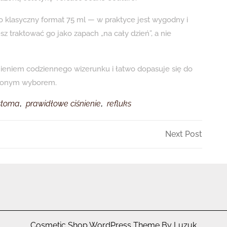
o klasyczny format 75 ml — w praktyce jest wygodny i
traktować go jako zapach „na cały dzień”, a nie
łnieniem codziennego wizerunku i łatwo dopasuje się do
afionym wyborem.
stoma
,
prawidłowe ciśnienie
,
refluks
Next
Next Post
Post
Cosmetic Shop WordPress Theme By Luzuk