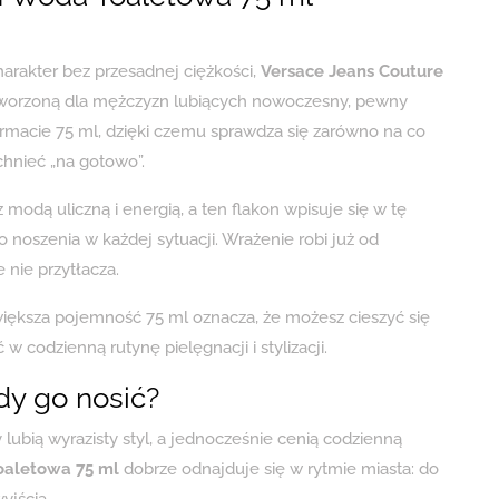
charakter bez przesadnej ciężkości,
Versace Jeans Couture
tworzoną dla mężczyzn lubiących nowoczesny, pewny
ormacie 75 ml, dzięki czemu sprawdza się zarówno na co
chnieć „na gotowo”.
 modą uliczną i energią, a ten flakon wpisuje się w tę
 noszenia w każdej sytuacji. Wrażenie robi już od
 nie przytłacza.
iększa pojemność 75 ml oznacza, że możesz cieszyć się
codzienną rutynę pielęgnacji i stylizacji.
dy go nosić?
lubią wyrazisty styl, a jednocześnie cenią codzienną
oaletowa 75 ml
dobrze odnajduje się w rytmie miasta: do