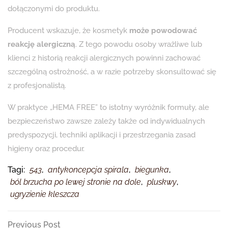
dołączonymi do produktu.
Producent wskazuje, że kosmetyk
może powodować
reakcję alergiczną
. Z tego powodu osoby wrażliwe lub
klienci z historią reakcji alergicznych powinni zachować
szczególną ostrożność, a w razie potrzeby skonsultować się
z profesjonalistą.
W praktyce „HEMA FREE” to istotny wyróżnik formuły, ale
bezpieczeństwo zawsze zależy także od indywidualnych
predyspozycji, techniki aplikacji i przestrzegania zasad
higieny oraz procedur.
Tagi:
543
,
antykoncepcja spirala
,
biegunka
,
ból brzucha po lewej stronie na dole
,
pluskwy
,
ugryzienie kleszcza
Nawigacja
Previous
Previous Post