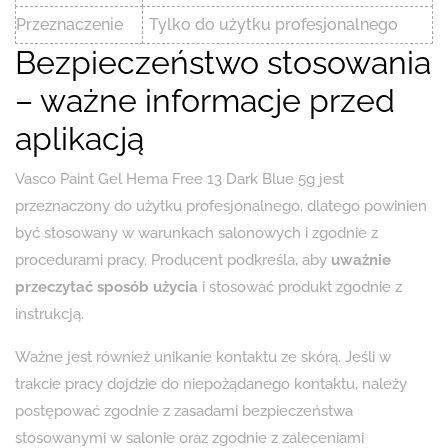
Przeznaczenie
Tylko do użytku profesjonalnego
Bezpieczeństwo stosowania
– ważne informacje przed
aplikacją
Vasco Paint Gel Hema Free 13 Dark Blue 5g jest
przeznaczony do użytku profesjonalnego, dlatego powinien
być stosowany w warunkach salonowych i zgodnie z
procedurami pracy. Producent podkreśla, aby
uważnie
przeczytać sposób użycia
i stosować produkt zgodnie z
instrukcją.
Ważne jest również unikanie kontaktu ze skórą. Jeśli w
trakcie pracy dojdzie do niepożądanego kontaktu, należy
postępować zgodnie z zasadami bezpieczeństwa
stosowanymi w salonie oraz zgodnie z zaleceniami