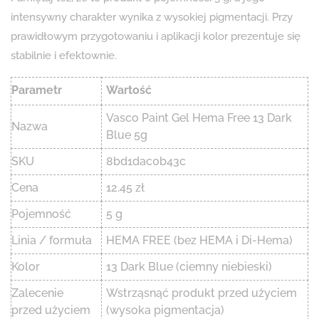
intensywny charakter wynika z wysokiej pigmentacji. Przy
prawidłowym przygotowaniu i aplikacji kolor prezentuje się
stabilnie i efektownie.
Parametr
Wartość
Vasco Paint Gel Hema Free 13 Dark
Nazwa
Blue 5g
SKU
8bd1dac0b43c
Cena
12.45 zł
Pojemność
5 g
Linia / formuła
HEMA FREE (bez HEMA i Di-Hema)
Kolor
13 Dark Blue (ciemny niebieski)
Zalecenie
Wstrząsnąć produkt przed użyciem
przed użyciem
(wysoka pigmentacja)