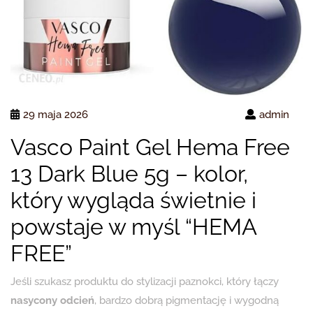
29 maja 2026
admin
Vasco Paint Gel Hema Free
13 Dark Blue 5g – kolor,
który wygląda świetnie i
powstaje w myśl “HEMA
FREE”
Jeśli szukasz produktu do stylizacji paznokci, który łączy
nasycony odcień
, bardzo dobrą pigmentację i wygodną