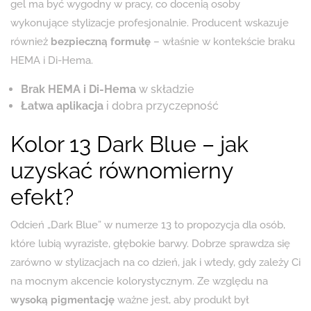
gel ma być wygodny w pracy, co docenią osoby
wykonujące stylizacje profesjonalnie. Producent wskazuje
również
bezpieczną formułę
– właśnie w kontekście braku
HEMA i Di-Hema.
Brak HEMA i Di-Hema
w składzie
Łatwa aplikacja
i dobra przyczepność
Kolor 13 Dark Blue – jak
uzyskać równomierny
efekt?
Odcień „Dark Blue” w numerze 13 to propozycja dla osób,
które lubią wyraziste, głębokie barwy. Dobrze sprawdza się
zarówno w stylizacjach na co dzień, jak i wtedy, gdy zależy Ci
na mocnym akcencie kolorystycznym. Ze względu na
wysoką pigmentację
ważne jest, aby produkt był