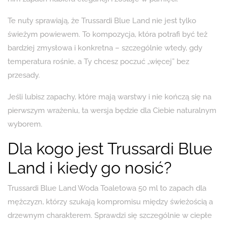
Te nuty sprawiają, że Trussardi Blue Land nie jest tylko
świeżym powiewem. To kompozycja, która potrafi być też
bardziej zmysłowa i konkretna – szczególnie wtedy, gdy
temperatura rośnie, a Ty chcesz poczuć „więcej” bez
przesady.
Jeśli lubisz zapachy, które mają warstwy i nie kończą się na
pierwszym wrażeniu, ta wersja będzie dla Ciebie naturalnym
wyborem.
Dla kogo jest Trussardi Blue
Land i kiedy go nosić?
Trussardi Blue Land Woda Toaletowa 50 ml to zapach dla
mężczyzn, którzy szukają kompromisu między świeżością a
drzewnym charakterem. Sprawdzi się szczególnie w ciepłe