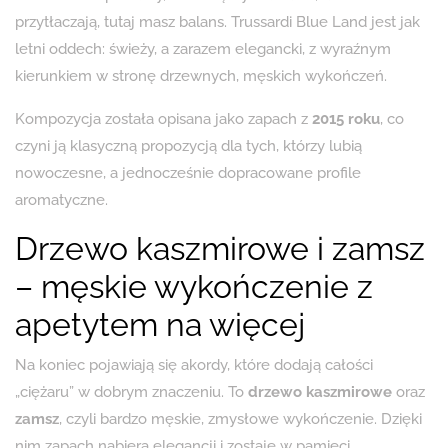
przytłaczają, tutaj masz balans. Trussardi Blue Land jest jak
letni oddech: świeży, a zarazem elegancki, z wyraźnym
kierunkiem w stronę drzewnych, męskich wykończeń.
Kompozycja została opisana jako zapach z
2015 roku
, co
czyni ją klasyczną propozycją dla tych, którzy lubią
nowoczesne, a jednocześnie dopracowane profile
aromatyczne.
Drzewo kaszmirowe i zamsz
– męskie wykończenie z
apetytem na więcej
Na koniec pojawiają się akordy, które dodają całości
„ciężaru” w dobrym znaczeniu. To
drzewo kaszmirowe
oraz
zamsz
, czyli bardzo męskie, zmysłowe wykończenie. Dzięki
nim zapach nabiera elegancji i zostaje w pamięci.