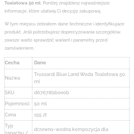
Toaletowa 50 ml
. Poniżej znajdziesz najważniejsze
informacje, które ułatwią Ci decyzję zakupową.
W tym miejscu zebrałem dane techniczne i identyfikujące
produkt. Jeśli potrzebujesz doprecyzowania szczegółów,
zawsze warto sprawdzić wariant i parametry przed
zamówieniem.
Cecha
Dane
Trussardi Blue Land Woda Toaletowa 50
Nazwa
ml
SKU
d67678bb0e0b
Pojemność
50 ml
Cena
155 zł
Typ
drzewno-wodna kompozycja dla
zapachu /