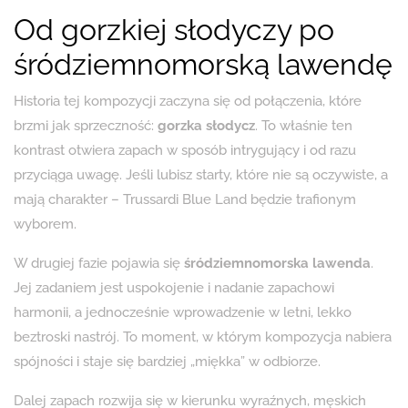
Od gorzkiej słodyczy po
śródziemnomorską lawendę
Historia tej kompozycji zaczyna się od połączenia, które
brzmi jak sprzeczność:
gorzka słodycz
. To właśnie ten
kontrast otwiera zapach w sposób intrygujący i od razu
przyciąga uwagę. Jeśli lubisz starty, które nie są oczywiste, a
mają charakter – Trussardi Blue Land będzie trafionym
wyborem.
W drugiej fazie pojawia się
śródziemnomorska lawenda
.
Jej zadaniem jest uspokojenie i nadanie zapachowi
harmonii, a jednocześnie wprowadzenie w letni, lekko
beztroski nastrój. To moment, w którym kompozycja nabiera
spójności i staje się bardziej „miękka” w odbiorze.
Dalej zapach rozwija się w kierunku wyraźnych, męskich