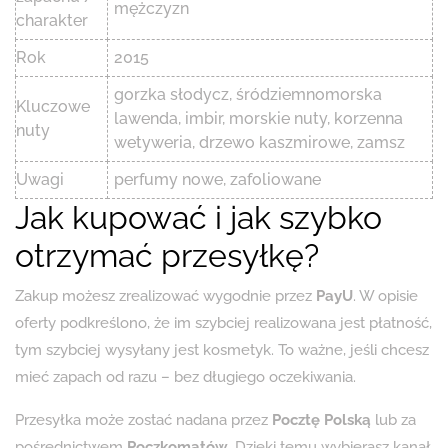
mężczyzn
charakter
Rok
2015
gorzka słodycz, śródziemnomorska
Kluczowe
lawenda, imbir, morskie nuty, korzenna
nuty
wetyweria, drzewo kaszmirowe, zamsz
Uwagi
perfumy nowe, zafoliowane
Jak kupować i jak szybko
otrzymać przesyłkę?
Zakup możesz zrealizować wygodnie przez
PayU
. W opisie
oferty podkreślono, że im szybciej realizowana jest płatność,
tym szybciej wysyłany jest kosmetyk. To ważne, jeśli chcesz
mieć zapach od razu – bez długiego oczekiwania.
Przesyłka może zostać nadana przez
Pocztę Polską
lub za
pośrednictwem
Poczkomatów
. Dzięki temu wybierasz kanał