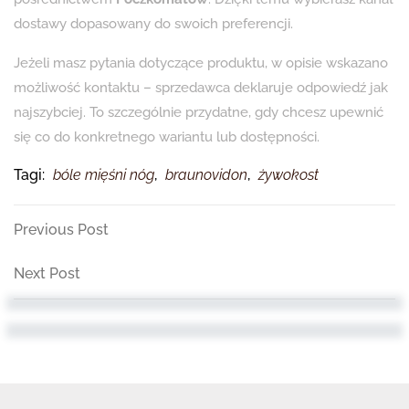
dostawy dopasowany do swoich preferencji.
Jeżeli masz pytania dotyczące produktu, w opisie wskazano
możliwość kontaktu – sprzedawca deklaruje odpowiedź jak
najszybciej. To szczególnie przydatne, gdy chcesz upewnić
się co do konkretnego wariantu lub dostępności.
Tagi:
bóle mięśni nóg
,
braunovidon
,
żywokost
Nawigacja
Previous
Previous Post
Post
wpisu
Next
Next Post
Post