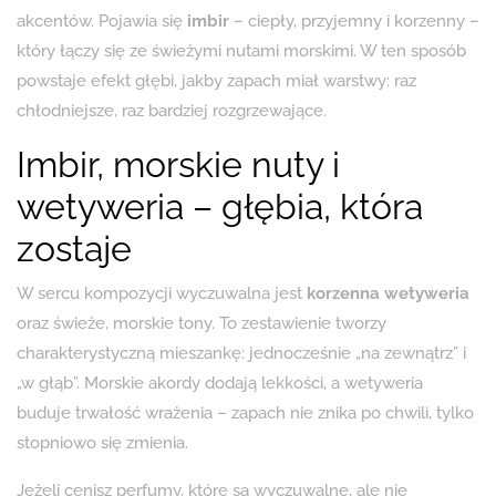
akcentów. Pojawia się
imbir
– ciepły, przyjemny i korzenny –
który łączy się ze świeżymi nutami morskimi. W ten sposób
powstaje efekt głębi, jakby zapach miał warstwy: raz
chłodniejsze, raz bardziej rozgrzewające.
Imbir, morskie nuty i
wetyweria – głębia, która
zostaje
W sercu kompozycji wyczuwalna jest
korzenna wetyweria
oraz świeże, morskie tony. To zestawienie tworzy
charakterystyczną mieszankę: jednocześnie „na zewnątrz” i
„w głąb”. Morskie akordy dodają lekkości, a wetyweria
buduje trwałość wrażenia – zapach nie znika po chwili, tylko
stopniowo się zmienia.
Jeżeli cenisz perfumy, które są wyczuwalne, ale nie