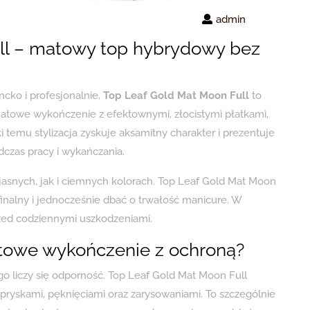
admin
ll – matowy top hybrydowy bez
ncko i profesjonalnie,
Top Leaf Gold Mat Moon Full
to
atowe wykończenie z efektownymi, złocistymi płatkami,
i temu stylizacja zyskuje aksamitny charakter i prezentuje
dczas pracy i wykańczania.
jasnych, jak i ciemnych kolorach. Top Leaf Gold Mat Moon
 finalny i jednocześnie dbać o trwałość manicure. W
zed codziennymi uszkodzeniami.
towe wykończenie z ochroną?
 liczy się odporność. Top Leaf Gold Mat Moon Full
ryskami, pęknięciami oraz zarysowaniami. To szczególnie