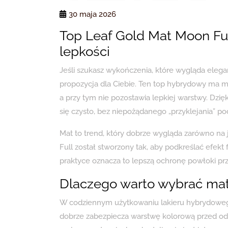
30 maja 2026
Top Leaf Gold Mat Moon Fu
lepkości
Jeśli szukasz wykończenia, które wygląda elega
propozycja dla Ciebie. Ten top hybrydowy ma m
a przy tym nie pozostawia lepkiej warstwy. Dzięk
się czysto, bez niepożądanego „przyklejania” po
Mat to trend, który dobrze wygląda zarówno na 
Full został stworzony tak, aby podkreślać efekt
praktyce oznacza to lepszą ochronę powłoki pr
Dlaczego warto wybrać ma
W codziennym użytkowaniu lakieru hybrydowego
dobrze zabezpiecza warstwę kolorową przed odp