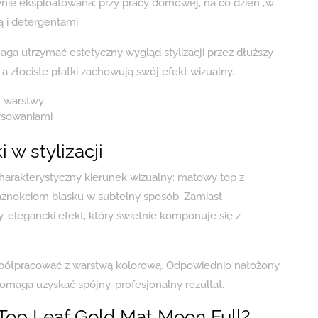
ywnie eksploatowana: przy pracy domowej, na co dzień „w
ą i detergentami.
aga utrzymać estetyczny wygląd stylizacji przez dłuższy
 złociste płatki zachowują swój efekt wizualny.
j warstwy
rysowaniami
i w stylizacji
arakterystyczny kierunek wizualny: matowy top z
paznokciom blasku w subtelny sposób. Zamiast
elegancki efekt, który świetnie komponuje się z
 współpracować z warstwą kolorową. Odpowiednio nałożony
maga uzyskać spójny, profesjonalny rezultat.
 Top Leaf Gold Mat Moon Full?