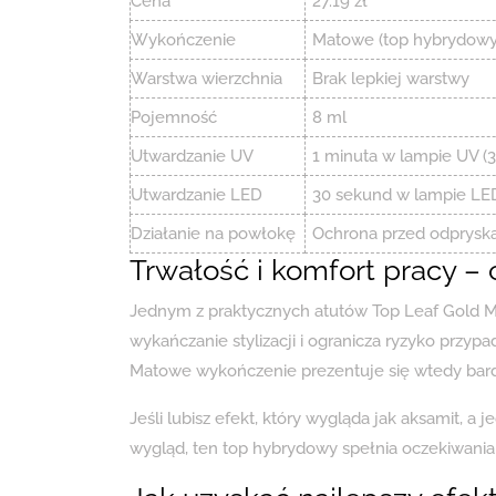
Cena
27.19 zł
Wykończenie
Matowe (top hybrydowy)
Warstwa wierzchnia
Brak lepkiej warstwy
Pojemność
8 ml
Utwardzanie UV
1 minuta w lampie UV (
Utwardzanie LED
30 sekund w lampie LE
Działanie na powłokę
Ochrona przed odpryskam
Trwałość i komfort pracy – 
Jednym z praktycznych atutów Top Leaf Gold Mat
wykańczanie stylizacji i ogranicza ryzyko przy
Matowe wykończenie prezentuje się wtedy bardz
Jeśli lubisz efekt, który wygląda jak aksamit, 
wygląd, ten top hybrydowy spełnia oczekiwania