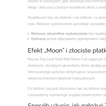
ważne w sytuacjach, gdy stylizacja jest intens
biegu” albo przy częstym kontakcie dłoni z wod
Dodatkowo top nie blaknie i nie żółknie, co pom
czas. Matowe wykończenie pozostaje wyraziste, a
Matowe, aksamitne wykończenie
bez lepkie
Ochrona
przed odpryskami, pęknięciami i za
Efekt „Moon” i złociste płatk
Nazwa Top Leaf Gold Mat Moon Full sugeruje ch
drobnymi, złocistymi akcentami, które dodają 
intensywnego połysku otrzymujesz nowoczesny, 
wieloma kolorami lakierów hybrydowych.
Co istotne, top jest stworzony tak, by dobrze
i utwardzony wyrównuje wygląd powierzchni i po
Sposób użycia: jak nałożyć