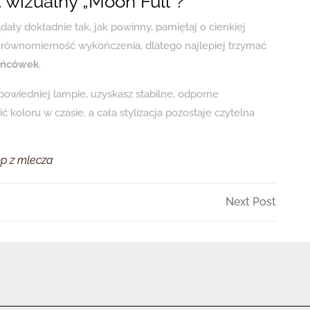
 wizualny „Moon Full”?
ały dokładnie tak, jak powinny, pamiętaj o cienkiej
 równomierność wykończenia, dlatego najlepiej trzymać
końcówek
.
owiedniej lampie, uzyskasz stabilne, odporne
koloru w czasie, a cała stylizacja pozostaje czytelna
op z mlecza
Next
Next Post
Post