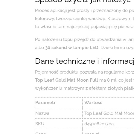
Proces aplikacji jest prosty i przeznaczony do 
kolorowy, tworząc cienką warstwę. Kluczowym 
to właśnie tam najczęściej pojawiają się pierwsze
Po nałożeniu topu przejdź do utwardzania w lam
albo
30 sekund w lampie LED
. Dzięki temu uz
Dane techniczne i informac
Pojemność produktu pozwala na regularne korzys
Top Leaf Gold Mat Moon Full
ma 8 ml, co jes
wykończeniu matowym z efektem złotych płat
Parametr
Wartość
Nazwa
Top Leaf Gold Mat Moon
SKU
d491c82c17da