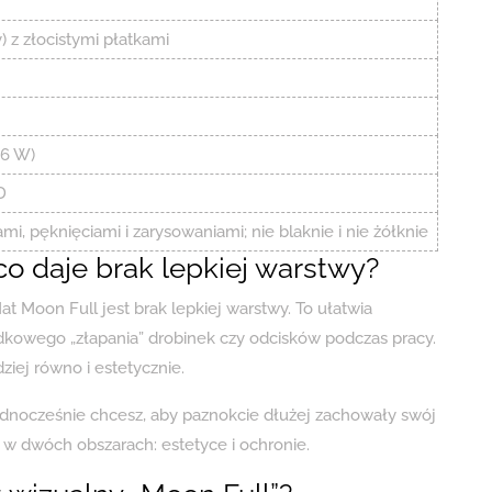
 z złocistymi płatkami
36 W)
D
i, pęknięciami i zarysowaniami; nie blaknie i nie żółknie
co daje brak lepkiej warstwy?
 Moon Full jest brak lepkiej warstwy. To ułatwia
padkowego „złapania” drobinek czy odcisków podczas pracy.
iej równo i estetycznie.
a jednocześnie chcesz, aby paznokcie dłużej zachowały swój
 w dwóch obszarach: estetyce i ochronie.