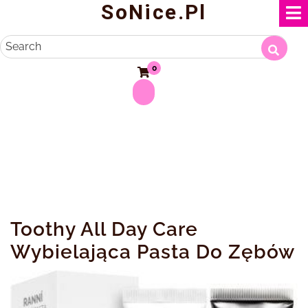
SoNice.pl
Skip
to
content
Search
0
Toothy All Day Care
Wybielająca Pasta Do Zębów