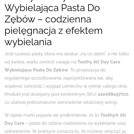
Wybielająca Pasta Do
Zębów – codzienna
pielęgnacja z efektem
wybielania
Jeśli szukasz pasty, która ma działać „na co dzień”, a nie tylko
od święta, warto zwrócić uwagę na
Toothy All Day Care
Wybielająca Pasta Do Zębów
. To propozycja do
regularnego szczotkowania, zaprojektowana tak, aby
wspierać świeżość i wygląd uśmiechu w rytmie całego dnia.
Produkt jest dostępny pod konkretnym SKU:
a1e068a577c0
,
co ułatwia jednoznaczne zamówienie właściwej wersji.
W opisie marki pojawia się podkreślenie, że to
Toothy® All
Day Care
– pasta do zębów nastawiona na wybielanie oraz
odświeżenie. W praktyce oznacza to, że możesz włączyć ją