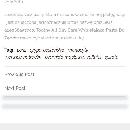
komfortu.
Jeżeli szukasz pasty, która ma sens w codziennej pielęgnacji
i jest oznaczona jednoznacznie przez nazwę oraz SKU
a1e068a577c0
,
Toothy All Day Care Wybielająca Pasta Do
Zębów
może być strzałem w dziesiątkę.
Tagi:
2032
,
grypa bostońska
,
monocyty
,
nerwica natrectw
,
piramida maslowa
,
refluks
,
spirala
Nawigacja
Previous
Previous Post
Post
wpisu
Next
Next Post
Post