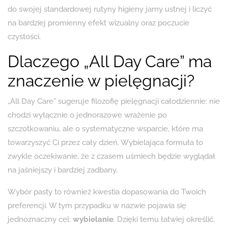
do swojej standardowej rutyny higieny jamy ustnej i liczyć
na bardziej promienny efekt wizualny oraz poczucie
czystości.
Dlaczego „All Day Care” ma
znaczenie w pielęgnacji?
„All Day Care” sugeruje filozofię pielęgnacji całodziennie: nie
chodzi wyłącznie o jednorazowe wrażenie po
szczotkowaniu, ale o systematyczne wsparcie, które ma
towarzyszyć Ci przez cały dzień. Wybielająca formuła to
zwykle oczekiwanie, że z czasem uśmiech będzie wyglądał
na jaśniejszy i bardziej zadbany.
Wybór pasty to również kwestia dopasowania do Twoich
preferencji. W tym przypadku w nazwie pojawia się
jednoznaczny cel:
wybielanie
. Dzięki temu łatwiej określić,