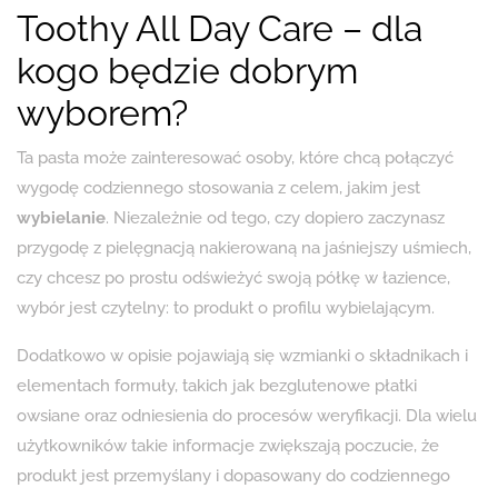
Toothy All Day Care – dla
kogo będzie dobrym
wyborem?
Ta pasta może zainteresować osoby, które chcą połączyć
wygodę codziennego stosowania z celem, jakim jest
wybielanie
. Niezależnie od tego, czy dopiero zaczynasz
przygodę z pielęgnacją nakierowaną na jaśniejszy uśmiech,
czy chcesz po prostu odświeżyć swoją półkę w łazience,
wybór jest czytelny: to produkt o profilu wybielającym.
Dodatkowo w opisie pojawiają się wzmianki o składnikach i
elementach formuły, takich jak bezglutenowe płatki
owsiane oraz odniesienia do procesów weryfikacji. Dla wielu
użytkowników takie informacje zwiększają poczucie, że
produkt jest przemyślany i dopasowany do codziennego