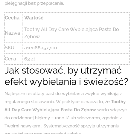
pielęgnacji bez przepłacania.
Cecha
Wartość
Toothy All Day Care Wybielająca Pasta Do
Nazwa
Zębów
SKU
a1e068a577c0
Cena
63 zł
Jak stosować, by utrzymać
efekt wybielania i świeżość?
Najlepsze rezultaty past do wybielania zwykle wynikają z
regularnego stosowania. W praktyce oznacza to, że
Toothy
All Day Care Wybielająca Pasta Do Zębów
warto włączyć
do codziennej higieny – rano i/lub wieczorem, zgodnie z
Twoimi nawykami. Systematyczność sprzyja utrzymaniu
czystości oraz wspiera wygląd zębów.