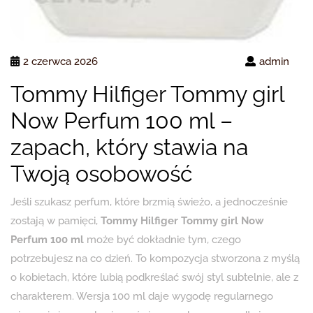
2 czerwca 2026
admin
Tommy Hilfiger Tommy girl
Now Perfum 100 ml –
zapach, który stawia na
Twoją osobowość
Jeśli szukasz perfum, które brzmią świeżo, a jednocześnie
zostają w pamięci,
Tommy Hilfiger Tommy girl Now
Perfum 100 ml
może być dokładnie tym, czego
potrzebujesz na co dzień. To kompozycja stworzona z myślą
o kobietach, które lubią podkreślać swój styl subtelnie, ale z
charakterem. Wersja 100 ml daje wygodę regularnego