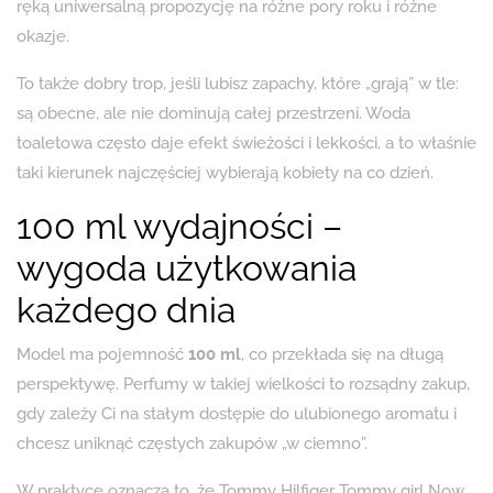
ręką uniwersalną propozycję na różne pory roku i różne
okazje.
To także dobry trop, jeśli lubisz zapachy, które „grają” w tle:
są obecne, ale nie dominują całej przestrzeni. Woda
toaletowa często daje efekt świeżości i lekkości, a to właśnie
taki kierunek najczęściej wybierają kobiety na co dzień.
100 ml wydajności –
wygoda użytkowania
każdego dnia
Model ma pojemność
100 ml
, co przekłada się na długą
perspektywę. Perfumy w takiej wielkości to rozsądny zakup,
gdy zależy Ci na stałym dostępie do ulubionego aromatu i
chcesz uniknąć częstych zakupów „w ciemno”.
W praktyce oznacza to, że Tommy Hilfiger Tommy girl Now