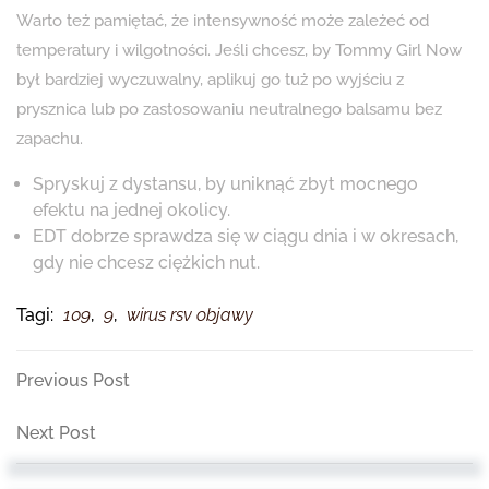
Warto też pamiętać, że intensywność może zależeć od
temperatury i wilgotności. Jeśli chcesz, by Tommy Girl Now
był bardziej wyczuwalny, aplikuj go tuż po wyjściu z
prysznica lub po zastosowaniu neutralnego balsamu bez
zapachu.
Spryskuj z dystansu, by uniknąć zbyt mocnego
efektu na jednej okolicy.
EDT dobrze sprawdza się w ciągu dnia i w okresach,
gdy nie chcesz ciężkich nut.
Tagi:
109
,
9
,
wirus rsv objawy
Nawigacja
Previous
Previous Post
Post
wpisu
Next
Next Post
Post