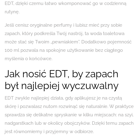
EDT, dzięki czemu łatwo wkomponować go w codzienną
rutynę.
Jeśli cenisz oryginalne perfumy i lubisz mieć przy sobie
zapach, który podkreśla Twój nastrój, ta woda toaletowa
może stać się Twoim „pewniakiem”. Dodatkowo pojemność
100 ml pozwala na spokojne użytkowanie bez ciągłego
myślenia o końcówce.
Jak nosić EDT, by zapach
był najlepiej wyczuwalny
EDT zwykle najlepiej działa, gdy aplikujesz je na czystą
skórę i pozwalasz nutom rozwinąć się naturalnie. W praktyce
sprawdza się delikatne spryskanie w kilku miejscach: na szyi,
nadgarstkach lub w okolicy obojczyków. Dzięki temu zapach
jest równomierny i przyjemny w odbiorze.