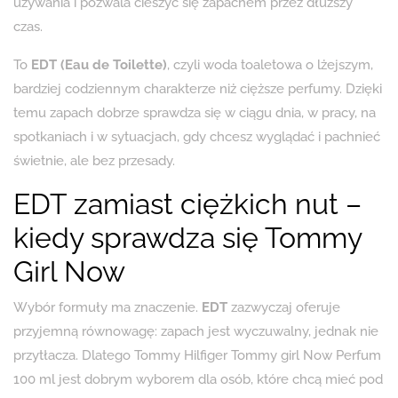
używania i pozwala cieszyć się zapachem przez dłuższy
czas.
To
EDT (Eau de Toilette)
, czyli woda toaletowa o lżejszym,
bardziej codziennym charakterze niż cięższe perfumy. Dzięki
temu zapach dobrze sprawdza się w ciągu dnia, w pracy, na
spotkaniach i w sytuacjach, gdy chcesz wyglądać i pachnieć
świetnie, ale bez przesady.
EDT zamiast ciężkich nut –
kiedy sprawdza się Tommy
Girl Now
Wybór formuły ma znaczenie.
EDT
zazwyczaj oferuje
przyjemną równowagę: zapach jest wyczuwalny, jednak nie
przytłacza. Dlatego Tommy Hilfiger Tommy girl Now Perfum
100 ml jest dobrym wyborem dla osób, które chcą mieć pod