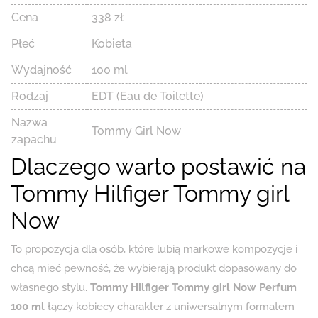
Cena
338 zł
Płeć
Kobieta
Wydajność
100 ml
Rodzaj
EDT (Eau de Toilette)
Nazwa
Tommy Girl Now
zapachu
Dlaczego warto postawić na
Tommy Hilfiger Tommy girl
Now
To propozycja dla osób, które lubią markowe kompozycje i
chcą mieć pewność, że wybierają produkt dopasowany do
własnego stylu.
Tommy Hilfiger Tommy girl Now Perfum
100 ml
łączy kobiecy charakter z uniwersalnym formatem