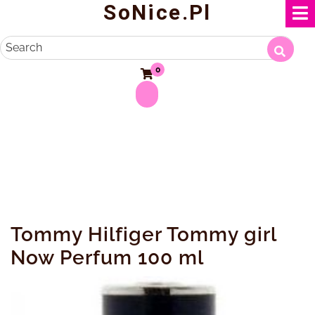
SoNice.pl
Skip
to
content
Search
0
Tommy Hilfiger Tommy girl
Now Perfum 100 ml