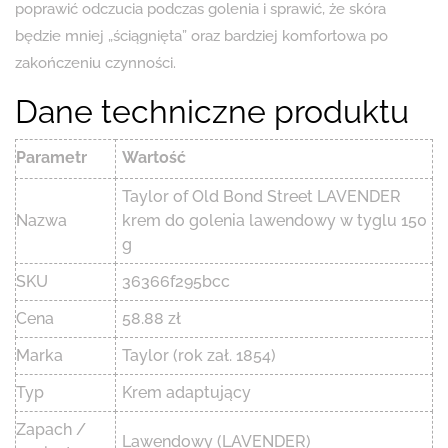
poprawić odczucia podczas golenia i sprawić, że skóra
będzie mniej „ściągnięta” oraz bardziej komfortowa po
zakończeniu czynności.
Dane techniczne produktu
Parametr
Wartość
Taylor of Old Bond Street LAVENDER
Nazwa
krem do golenia lawendowy w tyglu 150
g
SKU
36366f295bcc
Cena
58.88 zł
Marka
Taylor (rok zał. 1854)
Typ
Krem adaptujący
Zapach /
Lawendowy (LAVENDER)