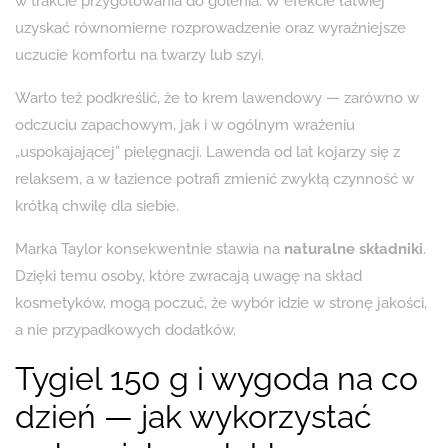
w trakcie przygotowania do golenia. W efekcie łatwiej
uzyskać równomierne rozprowadzenie oraz wyraźniejsze
uczucie komfortu na twarzy lub szyi.
Warto też podkreślić, że to krem lawendowy — zarówno w
odczuciu zapachowym, jak i w ogólnym wrażeniu
„uspokajającej” pielęgnacji. Lawenda od lat kojarzy się z
relaksem, a w łazience potrafi zmienić zwykłą czynność w
krótką chwilę dla siebie.
Marka Taylor konsekwentnie stawia na
naturalne składniki
.
Dzięki temu osoby, które zwracają uwagę na skład
kosmetyków, mogą poczuć, że wybór idzie w stronę jakości,
a nie przypadkowych dodatków.
Tygiel 150 g i wygoda na co
dzień — jak wykorzystać