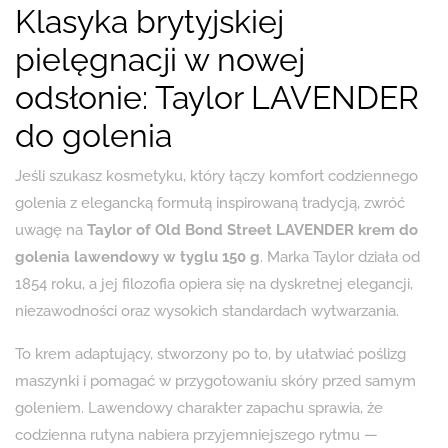
Klasyka brytyjskiej
pielęgnacji w nowej
odsłonie: Taylor LAVENDER
do golenia
Jeśli szukasz kosmetyku, który łączy komfort codziennego
golenia z elegancką formułą inspirowaną tradycją, zwróć
uwagę na
Taylor of Old Bond Street LAVENDER krem do
golenia lawendowy w tyglu 150 g
. Marka Taylor działa od
1854 roku, a jej filozofia opiera się na dyskretnej elegancji,
niezawodności oraz wysokich standardach wytwarzania.
To krem adaptujący, stworzony po to, by ułatwiać poślizg
maszynki i pomagać w przygotowaniu skóry przed samym
goleniem. Lawendowy charakter zapachu sprawia, że
codzienna rutyna nabiera przyjemniejszego rytmu —