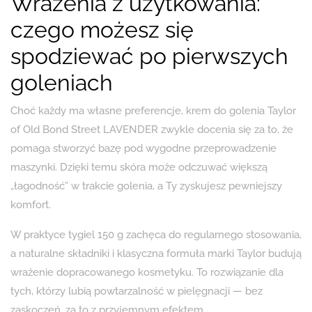
Wrażenia z użytkowania:
czego możesz się
spodziewać po pierwszych
goleniach
Choć każdy ma własne preferencje, krem do golenia Taylor
of Old Bond Street LAVENDER zwykle docenia się za to, że
pomaga stworzyć bazę pod wygodne przeprowadzenie
maszynki. Dzięki temu skóra może odczuwać większą
„łagodność” w trakcie golenia, a Ty zyskujesz pewniejszy
komfort.
W praktyce tygiel 150 g zachęca do regularnego stosowania,
a naturalne składniki i klasyczna formuła marki Taylor budują
wrażenie dopracowanego kosmetyku. To rozwiązanie dla
tych, którzy lubią powtarzalność w pielęgnacji — bez
zaskoczeń, za to z przyjemnym efektem.