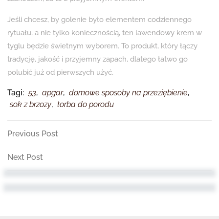
Jeśli chcesz, by golenie było elementem codziennego
rytuału, a nie tylko koniecznością, ten lawendowy krem w
tyglu będzie świetnym wyborem. To produkt, który łączy
tradycję, jakość i przyjemny zapach, dlatego łatwo go
polubić już od pierwszych użyć.
Tagi:
53
,
apgar
,
domowe sposoby na przeziębienie
,
sok z brzozy
,
torba do porodu
Nawigacja
Previous
Previous Post
Post
wpisu
Next
Next Post
Post