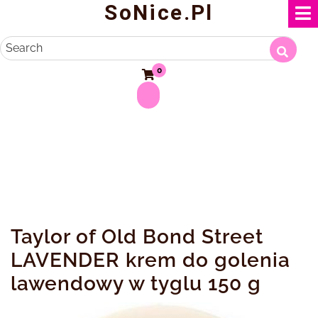
SoNice.pl
Skip
to
content
Search
0
Taylor of Old Bond Street
LAVENDER krem do golenia
lawendowy w tyglu 150 g