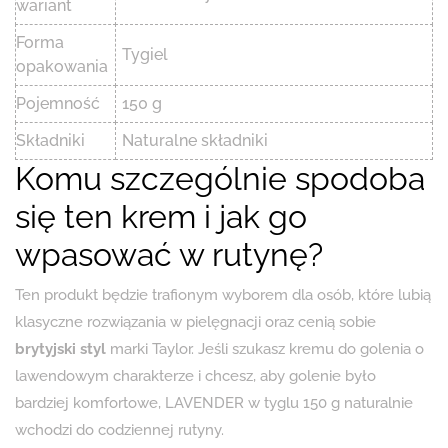
wariant
Forma
Tygiel
opakowania
Pojemność
150 g
Składniki
Naturalne składniki
Komu szczególnie spodoba
się ten krem i jak go
wpasować w rutynę?
Ten produkt będzie trafionym wyborem dla osób, które lubią
klasyczne rozwiązania w pielęgnacji oraz cenią sobie
brytyjski styl
marki Taylor. Jeśli szukasz kremu do golenia o
lawendowym charakterze i chcesz, aby golenie było
bardziej komfortowe, LAVENDER w tyglu 150 g naturalnie
wchodzi do codziennej rutyny.