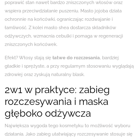
poprawić stan nawet bardzo zniszczonych włosów oraz
wspiera przeciwdziałanie puszeniu. Masło jojoba działa
ochronnie na końcówki, ograniczając rozdwajanie i
łamliwość. Z kolei masło shea dostarcza składników
odżywczych, wzmacnia cebulki i pomaga w regeneracji
zniszczonych końcówek.
Efekt? Włosy stają się
łatwe do rozczesania
, bardziej
gładkie i sprężyste, a przy regularnym stosowaniu wyglądają
zdrowiej oraz zyskują naturalny blask.
2w1 w praktyce: zabieg
rozczesywania i maska
głęboko odżywcza
Największa wygoda tego kosmetyku to możliwość wyboru
działania. Jako zabieg ułatwiający rozczesywanie stosuje się