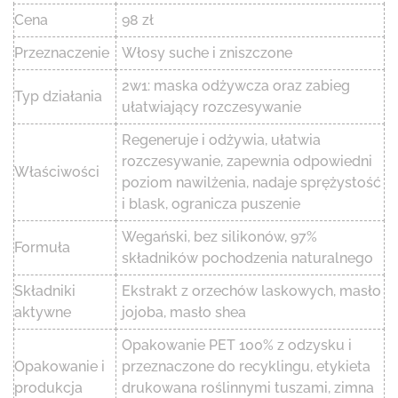
Cena
98 zł
Przeznaczenie
Włosy suche i zniszczone
2w1: maska odżywcza oraz zabieg
Typ działania
ułatwiający rozczesywanie
Regeneruje i odżywia, ułatwia
rozczesywanie, zapewnia odpowiedni
Właściwości
poziom nawilżenia, nadaje sprężystość
i blask, ogranicza puszenie
Wegański, bez silikonów, 97%
Formuła
składników pochodzenia naturalnego
Składniki
Ekstrakt z orzechów laskowych, masło
aktywne
jojoba, masło shea
Opakowanie PET 100% z odzysku i
Opakowanie i
przeznaczone do recyklingu, etykieta
produkcja
drukowana roślinnymi tuszami, zimna