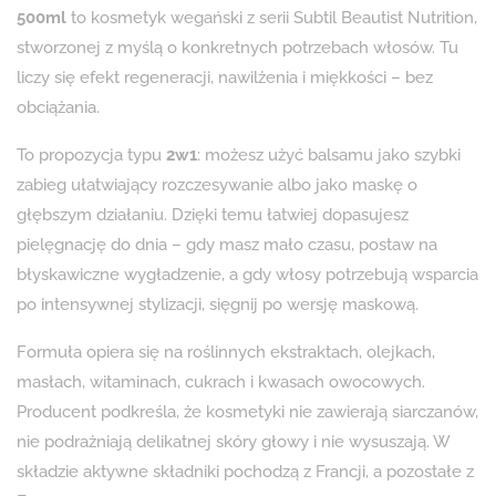
500ml
to kosmetyk wegański z serii Subtil Beautist Nutrition,
stworzonej z myślą o konkretnych potrzebach włosów. Tu
liczy się efekt regeneracji, nawilżenia i miękkości – bez
obciążania.
To propozycja typu
2w1
: możesz użyć balsamu jako szybki
zabieg ułatwiający rozczesywanie albo jako maskę o
głębszym działaniu. Dzięki temu łatwiej dopasujesz
pielęgnację do dnia – gdy masz mało czasu, postaw na
błyskawiczne wygładzenie, a gdy włosy potrzebują wsparcia
po intensywnej stylizacji, sięgnij po wersję maskową.
Formuła opiera się na roślinnych ekstraktach, olejkach,
masłach, witaminach, cukrach i kwasach owocowych.
Producent podkreśla, że kosmetyki nie zawierają siarczanów,
nie podrażniają delikatnej skóry głowy i nie wysuszają. W
składzie aktywne składniki pochodzą z Francji, a pozostałe z