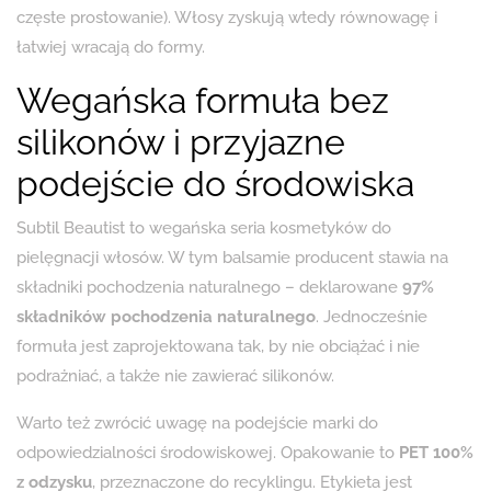
częste prostowanie). Włosy zyskują wtedy równowagę i
łatwiej wracają do formy.
Wegańska formuła bez
silikonów i przyjazne
podejście do środowiska
Subtil Beautist to wegańska seria kosmetyków do
pielęgnacji włosów. W tym balsamie producent stawia na
składniki pochodzenia naturalnego – deklarowane
97%
składników pochodzenia naturalnego
. Jednocześnie
formuła jest zaprojektowana tak, by nie obciążać i nie
podrażniać, a także nie zawierać silikonów.
Warto też zwrócić uwagę na podejście marki do
odpowiedzialności środowiskowej. Opakowanie to
PET 100%
z odzysku
, przeznaczone do recyklingu. Etykieta jest