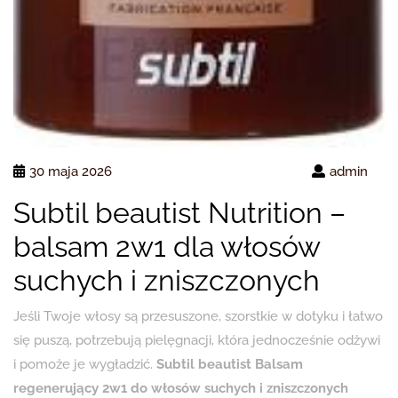
30 maja 2026
admin
Subtil beautist Nutrition –
balsam 2w1 dla włosów
suchych i zniszczonych
Jeśli Twoje włosy są przesuszone, szorstkie w dotyku i łatwo
się puszą, potrzebują pielęgnacji, która jednocześnie odżywi
i pomoże je wygładzić.
Subtil beautist Balsam
regenerujący 2w1 do włosów suchych i zniszczonych