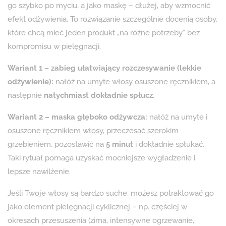
go szybko po myciu, a jako maskę – dłużej, aby wzmocnić
efekt odżywienia. To rozwiązanie szczególnie docenią osoby,
które chcą mieć jeden produkt „na różne potrzeby” bez
kompromisu w pielęgnacji.
Wariant 1 – zabieg ułatwiający rozczesywanie (lekkie
odżywienie):
nałóż na umyte włosy osuszone ręcznikiem, a
następnie
natychmiast dokładnie spłucz
.
Wariant 2 – maska głęboko odżywcza:
nałóż na umyte i
osuszone ręcznikiem włosy, przeczesać szerokim
grzebieniem, pozostawić na
5 minut
i dokładnie spłukać.
Taki rytuał pomaga uzyskać mocniejsze wygładzenie i
lepsze nawilżenie.
Jeśli Twoje włosy są bardzo suche, możesz potraktować go
jako element pielęgnacji cyklicznej – np. częściej w
okresach przesuszenia (zima, intensywne ogrzewanie,