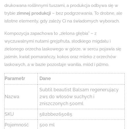
drukowana roślinnymi tuszami, a produkcja odbywa się w
trybie
zimnej produkcji
– bez podgrzewania. To drobne, ale
istotne elementy, gdy zależy Ci na świadomych wyborach.
Kompozycja zapachowa to „zielona głębia” – z
wyczuwalnymi nutami grejpfruta, słodkiego migdału i
zielonego orzecha laskowego w górze, w sercu pojawia się
jaśmin, kwiat pomarańczy, kokos oraz mleko z orzechów
laskowych, a w bazie pozostaje wanilia, miód i piżmo.
Parametr
Dane
Subtil beautist Balsam regenerujący
Nazwa
2w1 do włosów suchych i
zniszczonych 500ml
SKU
582bbe265085
Pojemność
500 ml