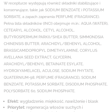
W recepturze występują również składniki stabilizujące i
konserwujące, takie jak SODIUM BENZOATE i POTASSIUM
SORBATE, a zapach zapewnia PERFUME (FRAGRANCE).
Pełna lista składników (INCI) obejmuje m.in.: AQUA (WATER),
CETEARYL ALCOHOL, CETYL ALCOHOL,
BUTYROSPERMUM PARKII/SHEA BUTTER, SIMMONDSIA
CHINENSIS BUTTER, ARACHIDYL/BEHENYL ALCOHOL,
BRASSICAMIDOPROPYL DIMETHYLAMINE, CORYLUS
AVELLANA SEED EXTRACT, GLYCERIN,
ARACHIDYL/BEHENYL BETAINATE ESYLATE,
HYDROXYAMELACEL ACULOSE, SODIUM PHYTATE,
QUATERNIUM-98, PERFUME (FRAGRANCE), SODIUM
BENZOATE, POTASSIUM SORBATE, DISODIUM PHOSPHATE,
POLYSORBATE 60, SODIUM PHOSPHATE.
Efekt:
wygładzenie, miękkość, nawilżenie i blask
Priorytet:
regeneracja włosów suchych i