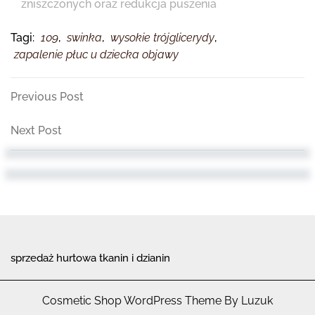
zniszczonych oraz redukcja puszenia
Tagi:
109
,
swinka
,
wysokie trójglicerydy
,
zapalenie płuc u dziecka objawy
Nawigacja
Previous
Previous Post
Post
wpisu
Next
Next Post
Post
sprzedaż hurtowa tkanin i dzianin
Cosmetic Shop WordPress Theme By Luzuk