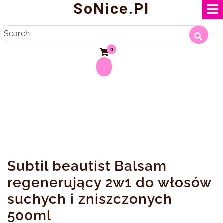
SoNice.pl
Skip
to
content
Search
0
Subtil beautist Balsam
regenerujący 2w1 do włosów
suchych i zniszczonych
500ml