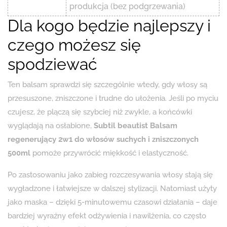
produkcja (bez podgrzewania)
Dla kogo będzie najlepszy i
czego możesz się
spodziewać
Ten balsam sprawdzi się szczególnie wtedy, gdy włosy są
przesuszone, zniszczone i trudne do ułożenia. Jeśli po myciu
czujesz, że plączą się szybciej niż zwykle, a końcówki
wyglądają na osłabione,
Subtil beautist Balsam
regenerujący 2w1 do włosów suchych i zniszczonych
500ml
pomoże przywrócić miękkość i elastyczność.
Po zastosowaniu jako zabieg rozczesywania włosy stają się
wygładzone i łatwiejsze w dalszej stylizacji. Natomiast użyty
jako maska – dzięki 5-minutowemu czasowi działania – daje
bardziej wyraźny efekt odżywienia i nawilżenia, co często