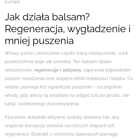
Europy.
Jak działa balsam?
Regeneracja, wygładzenie i
mniej puszenia
Włosy suche i zniszczone często tracą elastyczność, a ich
powierzchnia staje się szorstka. Ten balsam działa
wielotorowo:
regeneruje i odżywia
, zapewnia odpowiedni
poziom nawilżenia oraz wspiera efekt miękkości i blasku. Co
ważne, pomaga też ograniczać puszenie – szczególnie
wtedy, gdy włosy są wrażliwe na wilgoć lub po prostu „nie
lubią” codziennego rozczesywania.
Kluczowe składniki aktywne zostały dobrane tak, aby
wspierać kondycję włosów na różnych etapach ich
regeneracji. Ekstrakt z orzechów laskowych pomaga