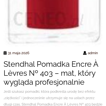
31 maja 2026
admin
Stendhal Pomadka Encre À
Lèvres Nº 403 – mat, który
wygląda profesjonalnie
Jeśli szukasz pomadki, która podkreśla urodę bez efektu
„ciężkości” i jednocześnie utrzymuje się na ustach przez
długi czas, Stendhal Pomadka Encre À Lèvres Nº 403 będzie