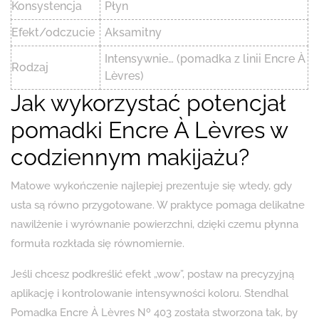
Konsystencja
Płyn
Efekt/odczucie
Aksamitny
Intensywnie… (pomadka z linii Encre À
Rodzaj
Lèvres)
Jak wykorzystać potencjał
pomadki Encre À Lèvres w
codziennym makijażu?
Matowe wykończenie najlepiej prezentuje się wtedy, gdy
usta są równo przygotowane. W praktyce pomaga delikatne
nawilżenie i wyrównanie powierzchni, dzięki czemu płynna
formuła rozkłada się równomiernie.
Jeśli chcesz podkreślić efekt „wow”, postaw na precyzyjną
aplikację i kontrolowanie intensywności koloru. Stendhal
Pomadka Encre À Lèvres Nº 403 została stworzona tak, by