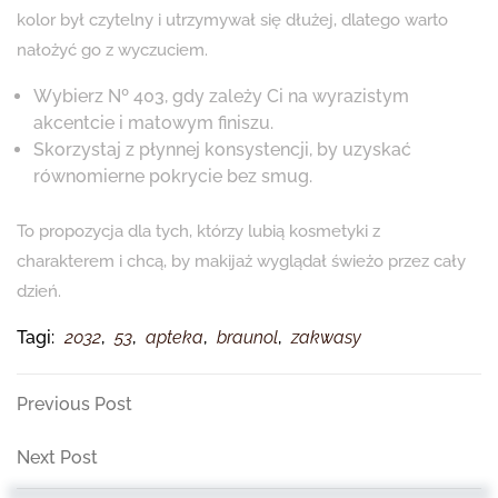
kolor był czytelny i utrzymywał się dłużej, dlatego warto
nałożyć go z wyczuciem.
Wybierz Nº 403, gdy zależy Ci na wyrazistym
akcentcie i matowym finiszu.
Skorzystaj z płynnej konsystencji, by uzyskać
równomierne pokrycie bez smug.
To propozycja dla tych, którzy lubią kosmetyki z
charakterem i chcą, by makijaż wyglądał świeżo przez cały
dzień.
Tagi:
2032
,
53
,
apteka
,
braunol
,
zakwasy
Nawigacja
Previous
Previous Post
Post
wpisu
Next
Next Post
Post