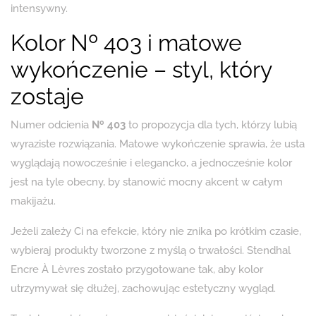
intensywny.
Kolor Nº 403 i matowe
wykończenie – styl, który
zostaje
Numer odcienia
Nº 403
to propozycja dla tych, którzy lubią
wyraziste rozwiązania. Matowe wykończenie sprawia, że usta
wyglądają nowocześnie i elegancko, a jednocześnie kolor
jest na tyle obecny, by stanowić mocny akcent w całym
makijażu.
Jeżeli zależy Ci na efekcie, który nie znika po krótkim czasie,
wybieraj produkty tworzone z myślą o trwałości. Stendhal
Encre À Lèvres zostało przygotowane tak, aby kolor
utrzymywał się dłużej, zachowując estetyczny wygląd.