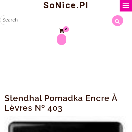
SoNice.pl
Skip
to
content
Search
0
Stendhal Pomadka Encre À
Lèvres Nº 403