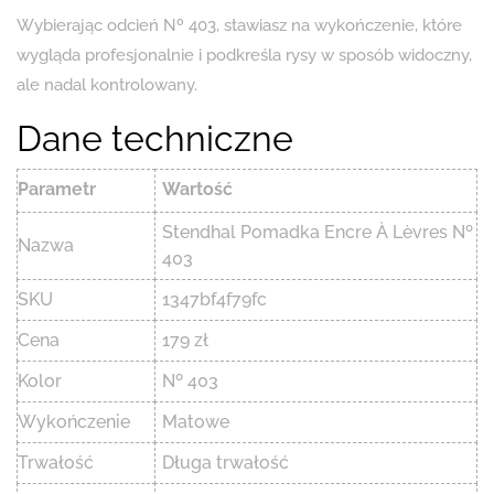
Wybierając odcień Nº 403, stawiasz na wykończenie, które
wygląda profesjonalnie i podkreśla rysy w sposób widoczny,
ale nadal kontrolowany.
Dane techniczne
Parametr
Wartość
Stendhal Pomadka Encre À Lèvres Nº
Nazwa
403
SKU
1347bf4f79fc
Cena
179 zł
Kolor
Nº 403
Wykończenie
Matowe
Trwałość
Długa trwałość