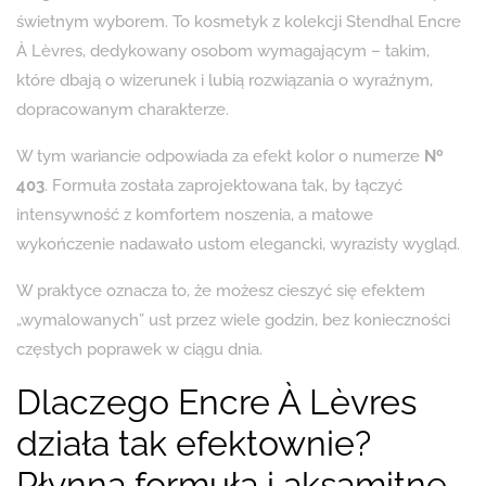
świetnym wyborem. To kosmetyk z kolekcji Stendhal Encre
À Lèvres, dedykowany osobom wymagającym – takim,
które dbają o wizerunek i lubią rozwiązania o wyraźnym,
dopracowanym charakterze.
W tym wariancie odpowiada za efekt kolor o numerze
Nº
403
. Formuła została zaprojektowana tak, by łączyć
intensywność z komfortem noszenia, a matowe
wykończenie nadawało ustom elegancki, wyrazisty wygląd.
W praktyce oznacza to, że możesz cieszyć się efektem
„wymalowanych” ust przez wiele godzin, bez konieczności
częstych poprawek w ciągu dnia.
Dlaczego Encre À Lèvres
działa tak efektownie?
Płynna formuła i aksamitne