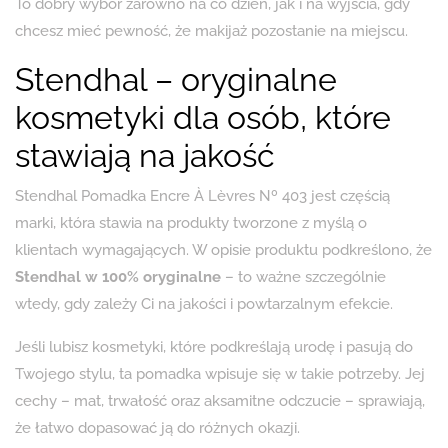
To dobry wybór zarówno na co dzień, jak i na wyjścia, gdy
chcesz mieć pewność, że makijaż pozostanie na miejscu.
Stendhal – oryginalne
kosmetyki dla osób, które
stawiają na jakość
Stendhal Pomadka Encre À Lèvres Nº 403 jest częścią
marki, która stawia na produkty tworzone z myślą o
klientach wymagających. W opisie produktu podkreślono, że
Stendhal w 100% oryginalne
– to ważne szczególnie
wtedy, gdy zależy Ci na jakości i powtarzalnym efekcie.
Jeśli lubisz kosmetyki, które podkreślają urodę i pasują do
Twojego stylu, ta pomadka wpisuje się w takie potrzeby. Jej
cechy – mat, trwałość oraz aksamitne odczucie – sprawiają,
że łatwo dopasować ją do różnych okazji.