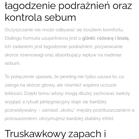
łagodzenie podrażnień oraz
kontrola sebum
Oczyszczanie nie może odbywać się kosztem komfortu.
Dlatego formuła uzupełniona jest o
glinki: różową i białą
.
Ich zadaniem jest łagodzenie podrażnień, przywracanie
skórze równowagi oraz absorbujący wpływ na nadmiar
sebum.
To połączenie sprawia, że peeling nie tylko usuwa to, co
zalega na skórze głowy, ale również wspiera uczucie
lekkości. Dzięki temu włosy mogą dłużej zachować świeży
wygląd, a rytuał pielęgnacyjny staje się bardziej
przewidywalny – zamiast „skoku” między przetłuszczaniem a
przesuszeniem, otrzymujesz bardziej stabilny efekt.
Truskawkowy zapach i