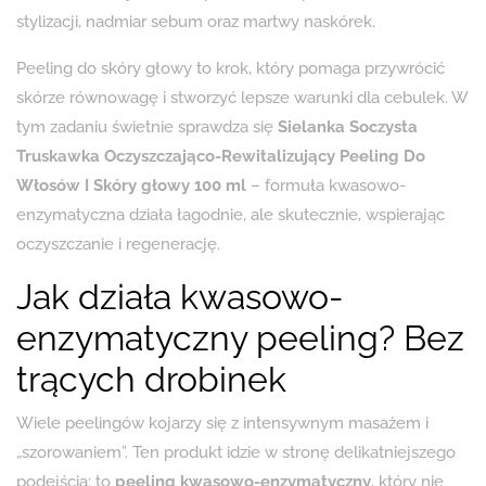
stylizacji, nadmiar sebum oraz martwy naskórek.
Peeling do skóry głowy to krok, który pomaga przywrócić
skórze równowagę i stworzyć lepsze warunki dla cebulek. W
tym zadaniu świetnie sprawdza się
Sielanka Soczysta
Truskawka Oczyszczająco-Rewitalizujący Peeling Do
Włosów I Skóry głowy 100 ml
– formuła kwasowo-
enzymatyczna działa łagodnie, ale skutecznie, wspierając
oczyszczanie i regenerację.
Jak działa kwasowo-
enzymatyczny peeling? Bez
trących drobinek
Wiele peelingów kojarzy się z intensywnym masażem i
„szorowaniem”. Ten produkt idzie w stronę delikatniejszego
podejścia: to
peeling kwasowo-enzymatyczny
, który nie