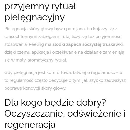
przyjemny rytuał
pielęgnacyjny
Pielęgnacja skóry głowy bywa pomijana, bo kojarzy się z
czasochłonnymi zabiegami. Tutaj liczy się też przyjemność
stosowania. Peeling ma
słodki zapach soczystej truskawki
,
dzięki czemu aplikacja i oczekiwanie na działanie zamieniają
się w mały, aromatyczny rytuał.
Gdy pielęgnacja jest komfortowa, łatwiej o regularność – a
to regularność często decyduje o tym, jak szybko zauważysz
poprawę kondycji skóry głowy.
Dla kogo będzie dobry?
Oczyszczanie, odświeżenie i
regeneracja