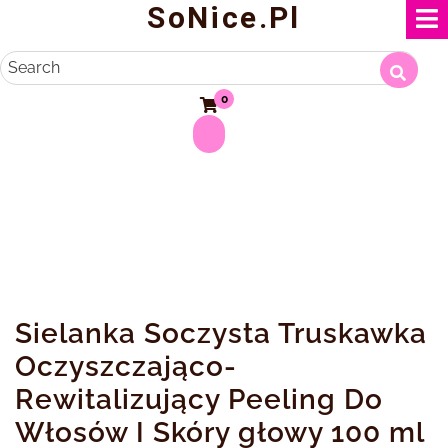
SoNice.pl
Skip
to
content
Search
0
Sielanka Soczysta Truskawka
Oczyszczająco-
Rewitalizujący Peeling Do
Włosów I Skóry głowy 100 ml