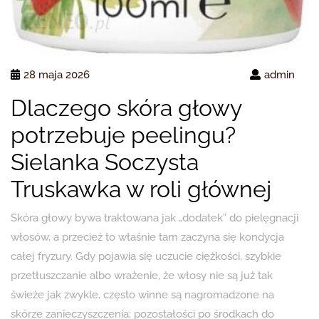
28 maja 2026
admin
Dlaczego skóra głowy
potrzebuje peelingu?
Sielanka Soczysta
Truskawka w roli głównej
Skóra głowy bywa traktowana jak „dodatek” do pielęgnacji
włosów, a przecież to właśnie tam zaczyna się kondycja
całej fryzury. Gdy pojawia się uczucie ciężkości, szybkie
przetłuszczanie albo wrażenie, że włosy nie są już tak
świeże jak zwykle, często winne są nagromadzone na
skórze zanieczyszczenia: pozostałości po środkach do