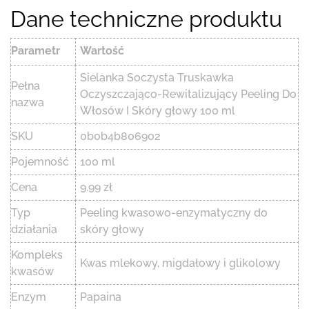
Dane techniczne produktu
Parametr
Wartość
Sielanka Soczysta Truskawka
Pełna
Oczyszczająco-Rewitalizujący Peeling Do
nazwa
Włosów I Skóry głowy 100 ml
SKU
0b0b4b806902
Pojemność
100 ml
Cena
9.99 zł
Typ
Peeling kwasowo-enzymatyczny do
działania
skóry głowy
Kompleks
Kwas mlekowy, migdałowy i glikolowy
kwasów
Enzym
Papaina