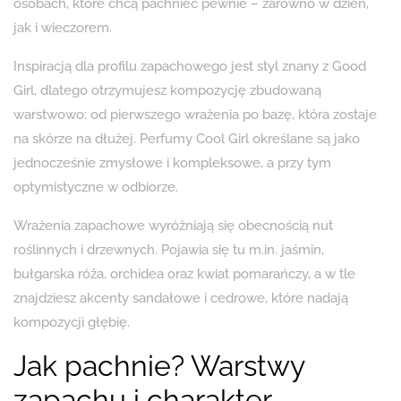
osobach, które chcą pachnieć pewnie – zarówno w dzień,
jak i wieczorem.
Inspiracją dla profilu zapachowego jest styl znany z Good
Girl, dlatego otrzymujesz kompozycję zbudowaną
warstwowo: od pierwszego wrażenia po bazę, która zostaje
na skórze na dłużej. Perfumy Cool Girl określane są jako
jednocześnie zmysłowe i kompleksowe, a przy tym
optymistyczne w odbiorze.
Wrażenia zapachowe wyróżniają się obecnością nut
roślinnych i drzewnych. Pojawia się tu m.in. jaśmin,
bułgarska róża, orchidea oraz kwiat pomarańczy, a w tle
znajdziesz akcenty sandałowe i cedrowe, które nadają
kompozycji głębię.
Jak pachnie? Warstwy
zapachu i charakter