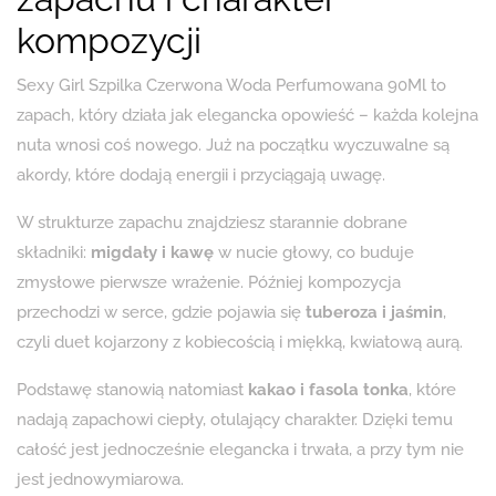
kompozycji
Sexy Girl Szpilka Czerwona Woda Perfumowana 90Ml to
zapach, który działa jak elegancka opowieść – każda kolejna
nuta wnosi coś nowego. Już na początku wyczuwalne są
akordy, które dodają energii i przyciągają uwagę.
W strukturze zapachu znajdziesz starannie dobrane
składniki:
migdały i kawę
w nucie głowy, co buduje
zmysłowe pierwsze wrażenie. Później kompozycja
przechodzi w serce, gdzie pojawia się
tuberoza i jaśmin
,
czyli duet kojarzony z kobiecością i miękką, kwiatową aurą.
Podstawę stanowią natomiast
kakao i fasola tonka
, które
nadają zapachowi ciepły, otulający charakter. Dzięki temu
całość jest jednocześnie elegancka i trwała, a przy tym nie
jest jednowymiarowa.