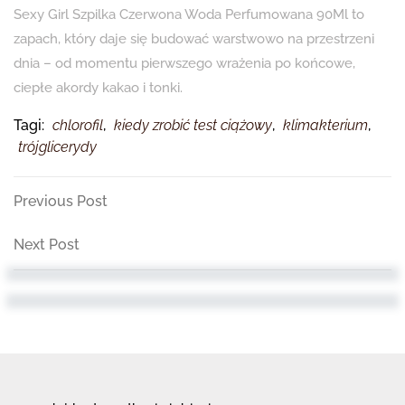
Sexy Girl Szpilka Czerwona Woda Perfumowana 90Ml to
zapach, który daje się budować warstwowo na przestrzeni
dnia – od momentu pierwszego wrażenia po końcowe,
ciepłe akordy kakao i tonki.
Tagi:
chlorofil
,
kiedy zrobić test ciążowy
,
klimakterium
,
trójglicerydy
Nawigacja
Previous
Previous Post
Post
wpisu
Next
Next Post
Post