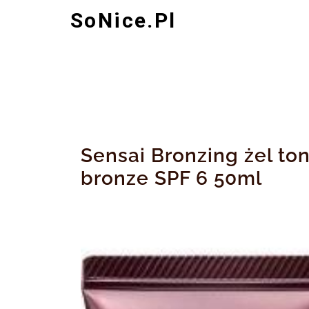
Skip
SoNice.pl
to
content
Sensai Bronzing żel to
bronze SPF 6 50ml