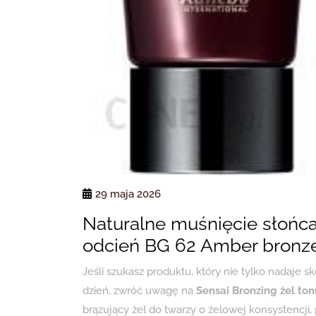
29 maja 2026
Naturalne muśnięcie słońca
odcień BG 62 Amber bronz
Jeśli szukasz produktu, który nie tylko nadaje s
dzień, zwróć uwagę na
Sensai Bronzing żel to
brązujący żel do twarzy o żelowej konsystencji,