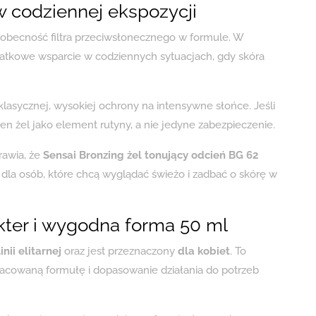
w codziennej ekspozycji
e obecność filtra przeciwsłonecznego w formule. W
datkowe wsparcie w codziennych sytuacjach, gdy skóra
klasycznej, wysokiej ochrony na intensywne słońce. Jeśli
ten żel jako element rutyny, a nie jedyne zabezpieczenie.
rawia, że
Sensai Bronzing żel tonujący odcień BG 62
a osób, które chcą wyglądać świeżo i zadbać o skórę w
akter i wygodna forma 50 ml
linii elitarnej
oraz jest przeznaczony
dla kobiet
. To
pracowaną formułę i dopasowanie działania do potrzeb