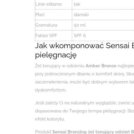
Linie elitarne
tak
Płeć
damski
Gramatura
50 ml
Faktor SPF
SPF 6
Jak wkomponować Sensai B
pielęgnację
Żel tonujący w odcieniu
Amber Bronze
najlepie
przy jednoczesnym dbaniu o komfort skóry. Sk
zaczerwienienia, może być dobrym wyborem tak
dyskomfortem.
Jeśli zależy Ci na naturalnym wyglądzie, zwróć 
dopasowana do Twojego tempa pielęgnacji. Sto
efekt kolorytu.
Produkt
Sensai Bronzing żel tonujący odcień