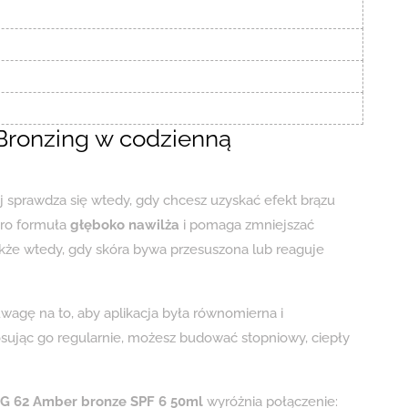
ronzing w codzienną
j sprawdza się wtedy, gdy chcesz uzyskać efekt brązu
oro formuła
głęboko nawilża
i pomaga zmniejszać
że wtedy, gdy skóra bywa przesuszona lub reaguje
uwagę na to, aby aplikacja była równomierna i
sując go regularnie, możesz budować stopniowy, ciepły
 BG 62 Amber bronze SPF 6 50ml
wyróżnia połączenie: