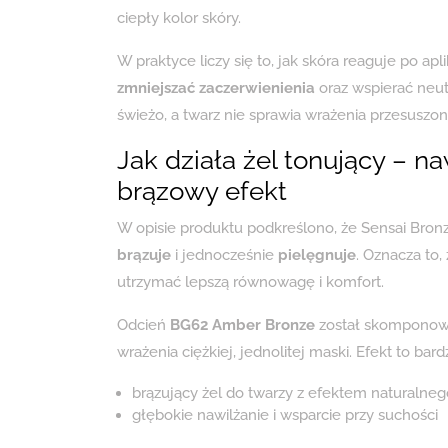
ciepły kolor skóry.
W praktyce liczy się to, jak skóra reaguje po ap
zmniejszać zaczerwienienia
oraz wspierać neut
świeżo, a twarz nie sprawia wrażenia przesuszon
Jak działa żel tonujący – na
brązowy efekt
W opisie produktu podkreślono, że Sensai Bronzi
brązuje
i jednocześnie
pielęgnuje
. Oznacza to,
utrzymać lepszą równowagę i komfort.
Odcień
BG62 Amber Bronze
został skomponowa
wrażenia ciężkiej, jednolitej maski. Efekt to ba
brązujący żel do twarzy z efektem naturalneg
głębokie nawilżanie i wsparcie przy suchości