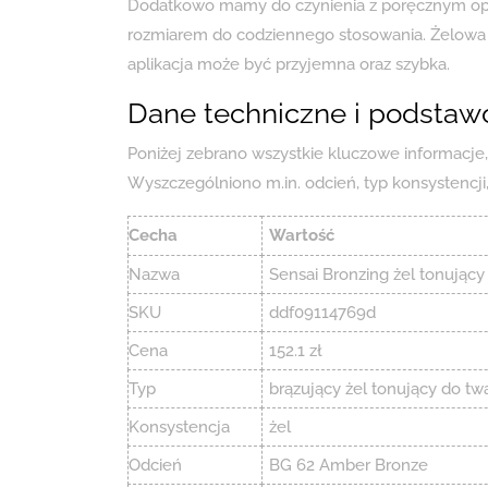
Dodatkowo mamy do czynienia z poręcznym o
rozmiarem do codziennego stosowania. Żelowa k
aplikacja może być przyjemna oraz szybka.
Dane techniczne i podstaw
Poniżej zebrano wszystkie kluczowe informacje
Wyszczególniono m.in. odcień, typ konsystencji
Cecha
Wartość
Nazwa
Sensai Bronzing żel tonując
SKU
ddf09114769d
Cena
152.1 zł
Typ
brązujący żel tonujący do tw
Konsystencja
żel
Odcień
BG 62 Amber Bronze