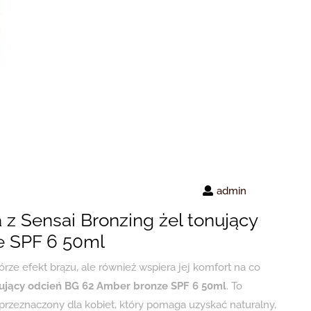
admin
 z Sensai Bronzing żel tonujący
e SPF 6 50ml
kórze efekt brązu, ale również wspiera jej komfort na co
nujący odcień BG 62 Amber bronze SPF 6 50ml
. To
 przeznaczony dla kobiet, który pomaga uzyskać naturalny,