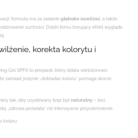
likacji: formuła ma za zadanie
głęboko nawilżać
, a także
ralizowanie suchości. Dzięki temu tonujący efekt wygląda
ej.
wilżenie, korekta kolorytu i
ng Gel SPF6 to preparat, który działa wielotorowo:
 że zamiast jedynie „dokładać koloru”, pomaga skórze
ny tak, aby uzyskiwany brąz był
naturalny
– bez
rdziej „zdrowa poświata” niż intensywne przyciemnienie.
o koloru