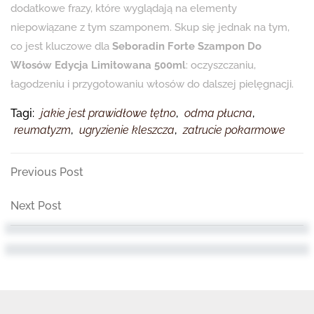
dodatkowe frazy, które wyglądają na elementy
niepowiązane z tym szamponem. Skup się jednak na tym,
co jest kluczowe dla
Seboradin Forte Szampon Do
Włosów Edycja Limitowana 500ml
: oczyszczaniu,
łagodzeniu i przygotowaniu włosów do dalszej pielęgnacji.
Tagi:
jakie jest prawidłowe tętno
,
odma płucna
,
reumatyzm
,
ugryzienie kleszcza
,
zatrucie pokarmowe
Nawigacja
Previous
Previous Post
Post
wpisu
Next
Next Post
Post