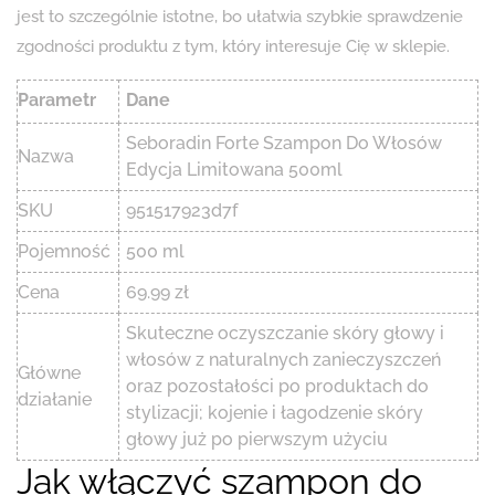
jest to szczególnie istotne, bo ułatwia szybkie sprawdzenie
zgodności produktu z tym, który interesuje Cię w sklepie.
Parametr
Dane
Seboradin Forte Szampon Do Włosów
Nazwa
Edycja Limitowana 500ml
SKU
951517923d7f
Pojemność
500 ml
Cena
69.99 zł
Skuteczne oczyszczanie skóry głowy i
włosów z naturalnych zanieczyszczeń
Główne
oraz pozostałości po produktach do
działanie
stylizacji; kojenie i łagodzenie skóry
głowy już po pierwszym użyciu
Jak włączyć szampon do