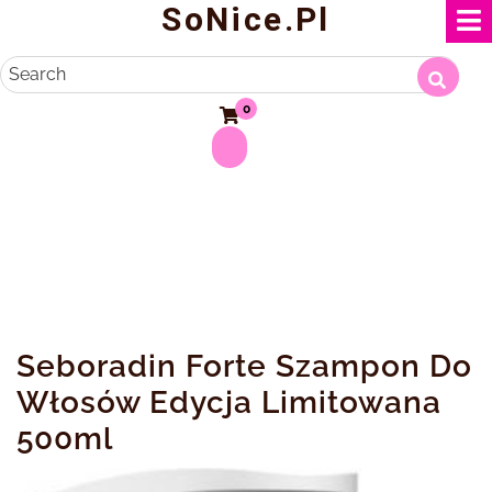
SoNice.pl
Skip
to
content
Search
0
Seboradin Forte Szampon Do
Włosów Edycja Limitowana
500ml