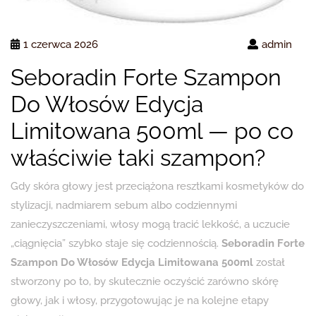
1 czerwca 2026
admin
Seboradin Forte Szampon
Do Włosów Edycja
Limitowana 500ml — po co
właściwie taki szampon?
Gdy skóra głowy jest przeciążona resztkami kosmetyków do
stylizacji, nadmiarem sebum albo codziennymi
zanieczyszczeniami, włosy mogą tracić lekkość, a uczucie
„ciągnięcia” szybko staje się codziennością.
Seboradin Forte
Szampon Do Włosów Edycja Limitowana 500ml
został
stworzony po to, by skutecznie oczyścić zarówno skórę
głowy, jak i włosy, przygotowując je na kolejne etapy