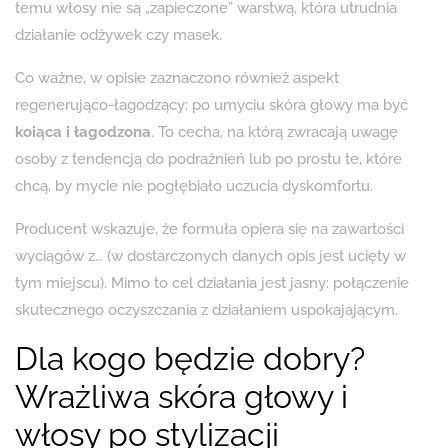
temu włosy nie są „zapieczone” warstwą, która utrudnia
działanie odżywek czy masek.
Co ważne, w opisie zaznaczono również aspekt
regenerująco-łagodzący: po umyciu skóra głowy ma być
koiąca i łagodzona
. To cecha, na którą zwracają uwagę
osoby z tendencją do podrażnień lub po prostu te, które
chcą, by mycie nie pogłębiało uczucia dyskomfortu.
Producent wskazuje, że formuła opiera się na zawartości
wyciągów z… (w dostarczonych danych opis jest ucięty w
tym miejscu). Mimo to cel działania jest jasny: połączenie
skutecznego oczyszczania z działaniem uspokajającym.
Dla kogo będzie dobry?
Wrażliwa skóra głowy i
włosy po stylizacji