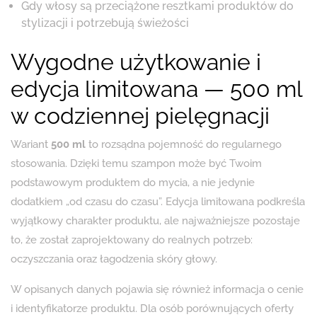
Gdy włosy są przeciążone resztkami produktów do
stylizacji i potrzebują świeżości
Wygodne użytkowanie i
edycja limitowana — 500 ml
w codziennej pielęgnacji
Wariant
500 ml
to rozsądna pojemność do regularnego
stosowania. Dzięki temu szampon może być Twoim
podstawowym produktem do mycia, a nie jedynie
dodatkiem „od czasu do czasu”. Edycja limitowana podkreśla
wyjątkowy charakter produktu, ale najważniejsze pozostaje
to, że został zaprojektowany do realnych potrzeb:
oczyszczania oraz łagodzenia skóry głowy.
W opisanych danych pojawia się również informacja o cenie
i identyfikatorze produktu. Dla osób porównujących oferty