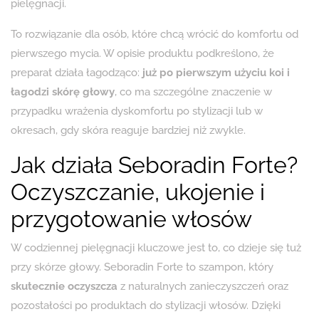
pielęgnacji.
To rozwiązanie dla osób, które chcą wrócić do komfortu od
pierwszego mycia. W opisie produktu podkreślono, że
preparat działa łagodząco:
już po pierwszym użyciu koi i
łagodzi skórę głowy
, co ma szczególne znaczenie w
przypadku wrażenia dyskomfortu po stylizacji lub w
okresach, gdy skóra reaguje bardziej niż zwykle.
Jak działa Seboradin Forte?
Oczyszczanie, ukojenie i
przygotowanie włosów
W codziennej pielęgnacji kluczowe jest to, co dzieje się tuż
przy skórze głowy. Seboradin Forte to szampon, który
skutecznie oczyszcza
z naturalnych zanieczyszczeń oraz
pozostałości po produktach do stylizacji włosów. Dzięki