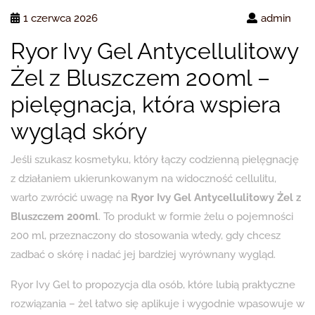
1 czerwca 2026
admin
Ryor Ivy Gel Antycellulitowy
Żel z Bluszczem 200ml –
pielęgnacja, która wspiera
wygląd skóry
Jeśli szukasz kosmetyku, który łączy codzienną pielęgnację
z działaniem ukierunkowanym na widoczność cellulitu,
warto zwrócić uwagę na
Ryor Ivy Gel Antycellulitowy Żel z
Bluszczem 200ml
. To produkt w formie żelu o pojemności
200 ml, przeznaczony do stosowania wtedy, gdy chcesz
zadbać o skórę i nadać jej bardziej wyrównany wygląd.
Ryor Ivy Gel to propozycja dla osób, które lubią praktyczne
rozwiązania – żel łatwo się aplikuje i wygodnie wpasowuje w