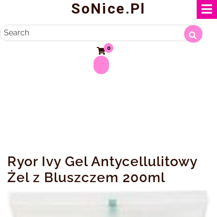
SoNice.pl
Skip
to
content
Search
0
Ryor Ivy Gel Antycellulitowy
Żel z Bluszczem 200ml