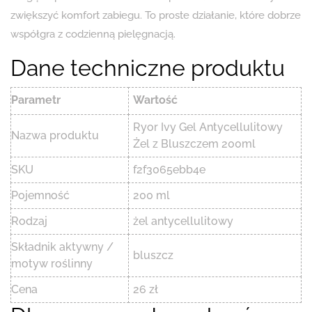
zwiększyć komfort zabiegu. To proste działanie, które dobrze
współgra z codzienną pielęgnacją.
Dane techniczne produktu
Parametr
Wartość
Ryor Ivy Gel Antycellulitowy
Nazwa produktu
Żel z Bluszczem 200ml
SKU
f2f3065ebb4e
Pojemność
200 ml
Rodzaj
żel antycellulitowy
Składnik aktywny /
bluszcz
motyw roślinny
Cena
26 zł