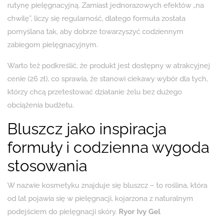
rutynę pielęgnacyjną. Zamiast jednorazowych efektów „na
chwilę”, liczy się regularność, dlatego formuła została
pomyślana tak, aby dobrze towarzyszyć codziennym
zabiegom pielęgnacyjnym.
Warto też podkreślić, że produkt jest dostępny w atrakcyjnej
cenie (26 zł), co sprawia, że stanowi ciekawy wybór dla tych,
którzy chcą przetestować działanie żelu bez dużego
obciążenia budżetu.
Bluszcz jako inspiracja
formuły i codzienna wygoda
stosowania
W nazwie kosmetyku znajduje się bluszcz – to roślina, która
od lat pojawia się w pielęgnacji, kojarzona z naturalnym
podejściem do pielęgnacji skóry.
Ryor Ivy Gel