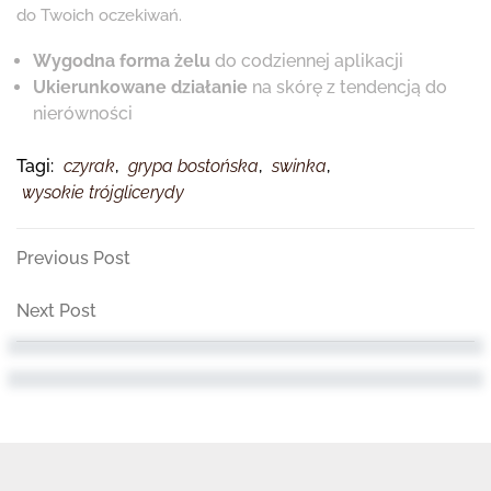
do Twoich oczekiwań.
Wygodna forma żelu
do codziennej aplikacji
Ukierunkowane działanie
na skórę z tendencją do
nierówności
Tagi:
czyrak
,
grypa bostońska
,
swinka
,
wysokie trójglicerydy
Nawigacja
Previous
Previous Post
Post
wpisu
Next
Next Post
Post