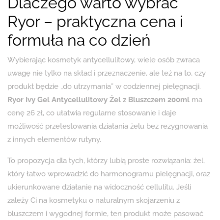
Dlaczego warto wybrać
Ryor – praktyczna cena i
formuła na co dzień
Wybierając kosmetyk antycellulitowy, wiele osób zwraca
uwagę nie tylko na skład i przeznaczenie, ale też na to, czy
produkt będzie „do utrzymania” w codziennej pielęgnacji.
Ryor Ivy Gel Antycellulitowy Żel z Bluszczem 200ml
ma
cenę 26 zł, co ułatwia regularne stosowanie i daje
możliwość przetestowania działania żelu bez rezygnowania
z innych elementów rutyny.
To propozycja dla tych, którzy lubią proste rozwiązania: żel,
który łatwo wprowadzić do harmonogramu pielęgnacji, oraz
ukierunkowane działanie na widoczność cellulitu. Jeśli
zależy Ci na kosmetyku o naturalnym skojarzeniu z
bluszczem i wygodnej formie, ten produkt może pasować