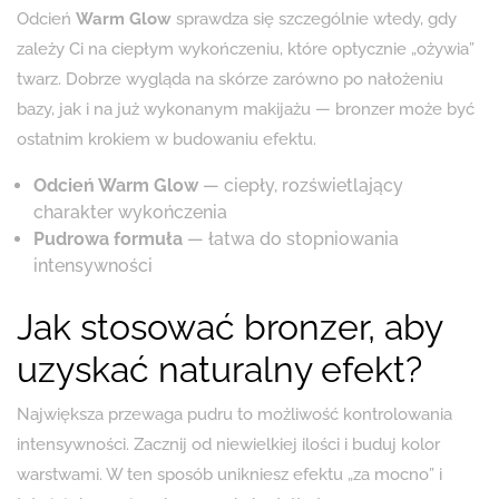
Odcień
Warm Glow
sprawdza się szczególnie wtedy, gdy
zależy Ci na ciepłym wykończeniu, które optycznie „ożywia”
twarz. Dobrze wygląda na skórze zarówno po nałożeniu
bazy, jak i na już wykonanym makijażu — bronzer może być
ostatnim krokiem w budowaniu efektu.
Odcień Warm Glow
— ciepły, rozświetlający
charakter wykończenia
Pudrowa formuła
— łatwa do stopniowania
intensywności
Jak stosować bronzer, aby
uzyskać naturalny efekt?
Największa przewaga pudru to możliwość kontrolowania
intensywności. Zacznij od niewielkiej ilości i buduj kolor
warstwami. W ten sposób unikniesz efektu „za mocno” i