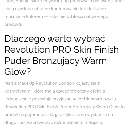
który dodaje skórze wymiaru. To propozycja dla osób, które
chcą uzyskać subtelne konturowanie lub delikatne
muśnięcie kolorem — zależnie od ilości nałożonego
produktu.
Dlaczego warto wybrać
Revolution PRO Skin Finish
Puder Bronzujący Warm
Glow?
Marka MakeUp Revolution London kojarzy się z
kosmetykami, które mają dawać widoczny efekt, a
jednocześnie pozostają przyjazne w codziennym użyciu.
Revolution PRO Skin Finish Puder Bronzujący Warm Glow to
produkt o pojemności
11 g
, dzięki czemu wystarcza na
długo i pozwala tworzyć różne warianty makijażu.