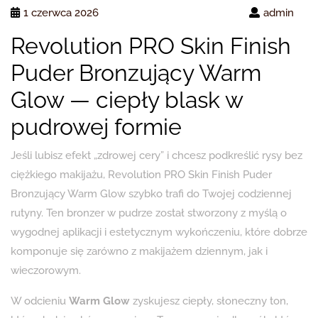
1 czerwca 2026
admin
Revolution PRO Skin Finish
Puder Bronzujący Warm
Glow — ciepły blask w
pudrowej formie
Jeśli lubisz efekt „zdrowej cery” i chcesz podkreślić rysy bez
ciężkiego makijażu, Revolution PRO Skin Finish Puder
Bronzujący Warm Glow szybko trafi do Twojej codziennej
rutyny. Ten bronzer w pudrze został stworzony z myślą o
wygodnej aplikacji i estetycznym wykończeniu, które dobrze
komponuje się zarówno z makijażem dziennym, jak i
wieczorowym.
W odcieniu
Warm Glow
zyskujesz ciepły, słoneczny ton,