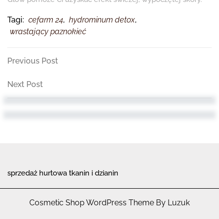
Tagi:
cefarm 24
,
hydrominum detox
,
wrastający paznokieć
Nawigacja
Previous
Previous Post
Post
wpisu
Next
Next Post
Post
sprzedaż hurtowa tkanin i dzianin
Cosmetic Shop WordPress Theme By Luzuk