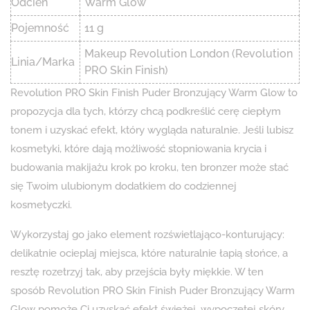
Odcień
Warm Glow
Pojemność
11 g
Makeup Revolution London (Revolution
Linia/Marka
PRO Skin Finish)
Revolution PRO Skin Finish Puder Bronzujący Warm Glow to
propozycja dla tych, którzy chcą podkreślić cerę ciepłym
tonem i uzyskać efekt, który wygląda naturalnie. Jeśli lubisz
kosmetyki, które dają możliwość stopniowania krycia i
budowania makijażu krok po kroku, ten bronzer może stać
się Twoim ulubionym dodatkiem do codziennej
kosmetyczki.
Wykorzystaj go jako element rozświetlająco-konturujący:
delikatnie ocieplaj miejsca, które naturalnie łapią słońce, a
resztę rozetrzyj tak, aby przejścia były miękkie. W ten
sposób Revolution PRO Skin Finish Puder Bronzujący Warm
Glow pomoże Ci uzyskać efekt świeżej, wypoczętej skóry.