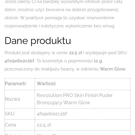
Jeżeli zależy Ci na bardziej wyrazistym efekcie przez cały
dzień, możesz użyć bronzera na dobrze przygotowanej
skórze. W praktyce pomaga to uzyskać równomierne
rozprowadzenie i estetyczne wykończenie bez smug.
Dane produktu
Produkt jest dostępny w cenie
22.5 zł
i występuje pod SKU
4fa9e6e2c1bf
. To kosmetyk o pojemności
11 g
,
przeznaczony do makijażu twarzy, w odcieniu
Warm Glow
.
Parametr
Wartość
Revolution PRO Skin Finish Puder
Nazwa
Bronzujący Warm Glow
SKU
4fa9e6e2c1bf
Cena
22.5 zł