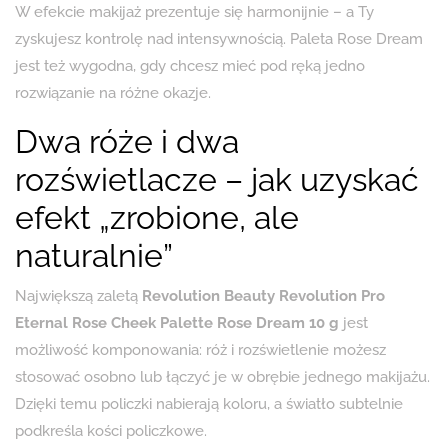
W efekcie makijaż prezentuje się harmonijnie – a Ty
zyskujesz kontrolę nad intensywnością. Paleta Rose Dream
jest też wygodna, gdy chcesz mieć pod ręką jedno
rozwiązanie na różne okazje.
Dwa róże i dwa
rozświetlacze – jak uzyskać
efekt „zrobione, ale
naturalnie”
Największą zaletą
Revolution Beauty Revolution Pro
Eternal Rose Cheek Palette Rose Dream 10 g
jest
możliwość komponowania: róż i rozświetlenie możesz
stosować osobno lub łączyć je w obrębie jednego makijażu.
Dzięki temu policzki nabierają koloru, a światło subtelnie
podkreśla kości policzkowe.