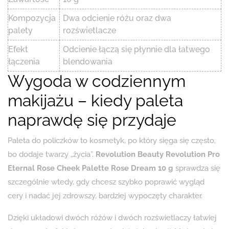
Kompozycja
Dwa odcienie różu oraz dwa
palety
rozświetlacze
Efekt
Odcienie łączą się płynnie dla łatwego
łączenia
blendowania
Wygoda w codziennym
makijażu – kiedy paleta
naprawdę się przydaje
Paleta do policzków to kosmetyk, po który sięga się często,
bo dodaje twarzy „życia”.
Revolution Beauty Revolution Pro
Eternal Rose Cheek Palette Rose Dream 10 g
sprawdza się
szczególnie wtedy, gdy chcesz szybko poprawić wygląd
cery i nadać jej zdrowszy, bardziej wypoczęty charakter.
Dzięki układowi dwóch różów i dwóch rozświetlaczy łatwiej