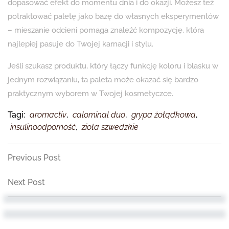
dopasować efekt do momentu dnia i do okazji. Możesz też
potraktować paletę jako bazę do własnych eksperymentów
– mieszanie odcieni pomaga znaleźć kompozycję, która
najlepiej pasuje do Twojej karnacji i stylu.
Jeśli szukasz produktu, który łączy funkcję koloru i blasku w
jednym rozwiązaniu, ta paleta może okazać się bardzo
praktycznym wyborem w Twojej kosmetyczce.
Tagi:
aromactiv
,
calominal duo
,
grypa żołądkowa
,
insulinoodporność
,
zioła szwedzkie
Nawigacja
Previous
Previous Post
Post
wpisu
Next
Next Post
Post