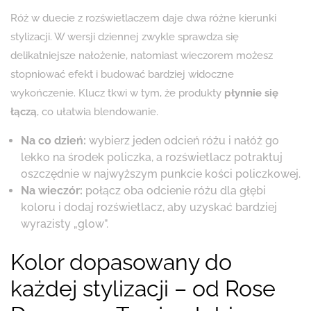
Róż w duecie z rozświetlaczem daje dwa różne kierunki
stylizacji. W wersji dziennej zwykle sprawdza się
delikatniejsze nałożenie, natomiast wieczorem możesz
stopniować efekt i budować bardziej widoczne
wykończenie. Klucz tkwi w tym, że produkty
płynnie się
łączą
, co ułatwia blendowanie.
Na co dzień:
wybierz jeden odcień różu i nałóż go
lekko na środek policzka, a rozświetlacz potraktuj
oszczędnie w najwyższym punkcie kości policzkowej.
Na wieczór:
połącz oba odcienie różu dla głębi
koloru i dodaj rozświetlacz, aby uzyskać bardziej
wyrazisty „glow”.
Kolor dopasowany do
każdej stylizacji – od Rose