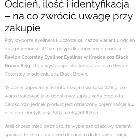
Odcień, ilość i identyfikacja
– na co zwrócić uwagę przy
zakupie
Przy wyborze eyelinera kluczowe są: nazwa wariantu, odcień
oraz pojemność. W tym przypadku mówimy o produkcie
Revlon Colorstay Eyeliner Eyeliner w Kredce 202 Black
Brown 8,4g
, który występuje jako kredka do oczu Revlon
Colorstay w odcieniu 202 Black Brown.
W opisie pojawia się też informacja o wartości 0,28 g, co
warto traktować jako dodatkowy zapis z karty produktu.
Całościowo jednak produkt jest oznaczony pojemnością 8,4
g, a jego identyfikacja SKU to e69768ff7fbd.
Jeśli chcesz mieć pewność, że wybierasz właściwy wariant,
sprawdź te elementy przed dodaniem do koszyka. Dzięki