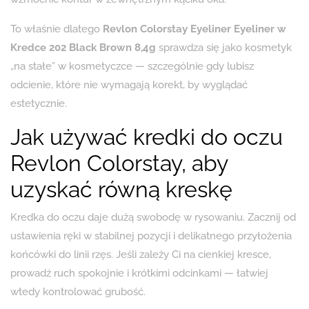
To właśnie dlatego
Revlon Colorstay Eyeliner Eyeliner w
Kredce 202 Black Brown 8,4g
sprawdza się jako kosmetyk
„na stałe” w kosmetyczce — szczególnie gdy lubisz
odcienie, które nie wymagają korekt, by wyglądać
estetycznie.
Jak używać kredki do oczu
Revlon Colorstay, aby
uzyskać równą kreskę
Kredka do oczu daje dużą swobodę w rysowaniu. Zacznij od
ustawienia ręki w stabilnej pozycji i delikatnego przyłożenia
końcówki do linii rzęs. Jeśli zależy Ci na cienkiej kresce,
prowadź ruch spokojnie i krótkimi odcinkami — łatwiej
wtedy kontrolować grubość.