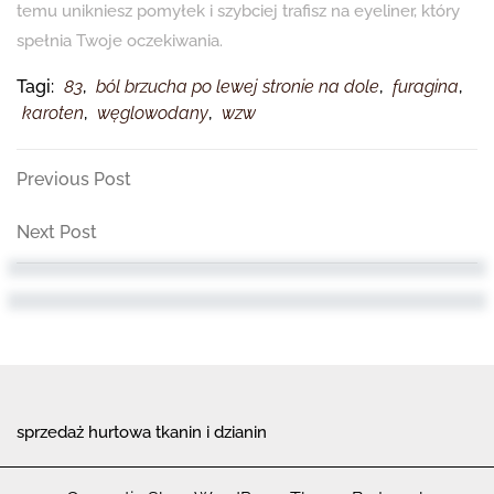
temu unikniesz pomyłek i szybciej trafisz na eyeliner, który
spełnia Twoje oczekiwania.
Tagi:
83
,
ból brzucha po lewej stronie na dole
,
furagina
,
karoten
,
węglowodany
,
wzw
Nawigacja
Previous
Previous Post
Post
wpisu
Next
Next Post
Post
sprzedaż hurtowa tkanin i dzianin