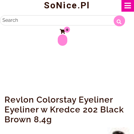
SoNice.pl
Skip
to
content
Search
0
Revlon Colorstay Eyeliner
Eyeliner w Kredce 202 Black
Brown 8,4g