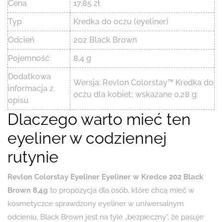
Cena
17.85 zł
Typ
Kredka do oczu (eyeliner)
Odcień
202 Black Brown
Pojemność
8,4 g
Dodatkowa
Wersja: Revlon Colorstay™ Kredka do
informacja z
oczu dla kobiet; wskazane 0,28 g
opisu
Dlaczego warto mieć ten
eyeliner w codziennej
rutynie
Revlon Colorstay Eyeliner Eyeliner w Kredce 202 Black
Brown 8,4g
to propozycja dla osób, które chcą mieć w
kosmetyczce sprawdzony eyeliner w uniwersalnym
odcieniu. Black Brown jest na tyle „bezpieczny”, że pasuje