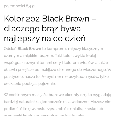
pojemności 8,4 g.
Kolor 202 Black Brown –
dlaczego brąz bywa
najlepszy na co dzień
Odcień
Black Brown
to kompromis między klasycznym
czarnym a miękkim brązem. Taki kolor zwykle lepiej
współgra z różnymi tonami cery i kolorem włosów, a także
ułatwia przejście od makijażu dziennego do wieczornego. W
praktyce oznacza to, że eyeliner nie przytłacza rysów, tylko
delikatnie podbija spojrzenie.
W codziennym makijażu brązowe akcenty często wyglądają
bardziej naturalnie, a jednocześnie są widoczne. Możesz nim
podkreślić linię wzrostu rzęs, zrobić cieniutką kreskę lub
wzmocnić kontur w zewnętrznym kąciku oka.