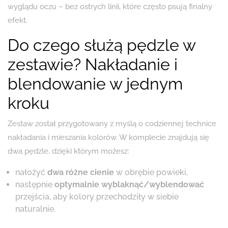
wyglądu oczu – bez ostrych linii, które często psują finalny
efekt.
Do czego służą pędzle w
zestawie? Nakładanie i
blendowanie w jednym
kroku
Zestaw został przygotowany z myślą o codziennej technice
nakładania i mieszania kolorów. W komplecie znajdują się
dwa pędzle, dzięki którym możesz:
nałożyć
dwa różne cienie
w obrębie powieki,
następnie
optymalnie wyblaknąć/wyblendować
przejścia, aby kolory przechodziły w siebie
naturalnie.