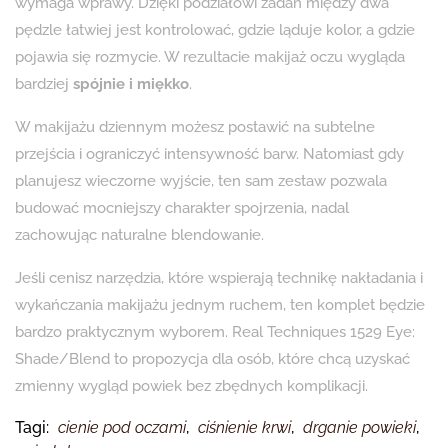
wymaga wprawy. Dzięki podziałowi zadań między dwa
pędzle łatwiej jest kontrolować, gdzie ląduje kolor, a gdzie
pojawia się rozmycie. W rezultacie makijaż oczu wygląda
bardziej
spójnie i miękko
.
W makijażu dziennym możesz postawić na subtelne
przejścia i ograniczyć intensywność barw. Natomiast gdy
planujesz wieczorne wyjście, ten sam zestaw pozwala
budować mocniejszy charakter spojrzenia, nadal
zachowując naturalne blendowanie.
Jeśli cenisz narzędzia, które wspierają technikę nakładania i
wykańczania makijażu jednym ruchem, ten komplet będzie
bardzo praktycznym wyborem. Real Techniques 1529 Eye:
Shade/Blend to propozycja dla osób, które chcą uzyskać
zmienny wygląd powiek bez zbędnych komplikacji.
Tagi:
cienie pod oczami
,
ciśnienie krwi
,
drganie powieki
,