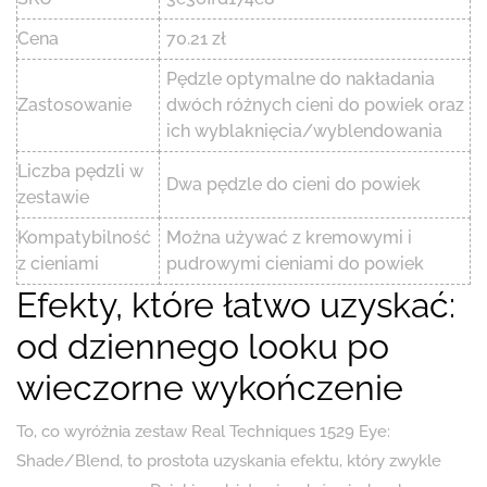
Cena
70.21 zł
Pędzle optymalne do nakładania
Zastosowanie
dwóch różnych cieni do powiek oraz
ich wyblaknięcia/wyblendowania
Liczba pędzli w
Dwa pędzle do cieni do powiek
zestawie
Kompatybilność
Można używać z kremowymi i
z cieniami
pudrowymi cieniami do powiek
Efekty, które łatwo uzyskać:
od dziennego looku po
wieczorne wykończenie
To, co wyróżnia zestaw Real Techniques 1529 Eye:
Shade/Blend, to prostota uzyskania efektu, który zwykle