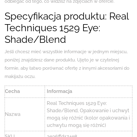
odbiegać od tego, co widzisz na zdjęciach w ofercie.
Specyfikacja produktu: Real
Techniques 1529 Eye:
Shade/Blend
Jeśli chcesz mieć wszystkie informacje w jednym miejscu,
poniżej znajdziesz dane produktu. Ujęto je w czytelnej
formie, aby łatwo porównać ofertę z innymi akcesoriami do
makijażu oczu.
Cecha
Informacja
Real Techniques 1529 Eye:
Shade/Blend, Opakowanie i uchwyt
Nazwa
mogą się różnić (kolor opakowania i
uchwytu mogą się różnić)
SKU
3e36ffd174e8