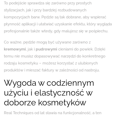
To podejście sprawdza się zarówno przy prostych
stylizacjach, jak i przy bardziej rozbudowanych
kompozycjach barw. Pędzle są tak dobrane, aby wspierać
płynność aplikacji i ułatwiać uzyskanie efektu, który wygląda
profesjonalnie także wtedy, gdy malujesz się w pośpiechu.
Co ważne, pędzle mogą być używane zarówno z
kremowymi
, jak i
pudrowymi
cieniami do powiek. Dzięki
temu nie musisz dopasowywać narzędzi do konkretnego
rodzaju kosmetyku – możesz korzystać z ulubionych
produktów i mieszać faktury w zależności od nastroju.
Wygoda w codziennym
użyciu i elastyczność w
doborze kosmetyków
Real Techniques od lat stawia na funkcjonalność, a ten