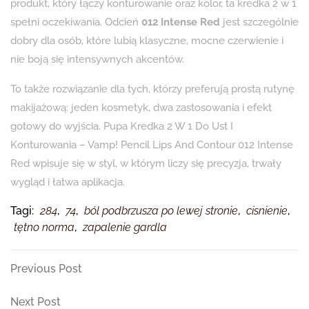
produkt, który łączy konturowanie oraz kolor, ta kredka 2 w 1
spełni oczekiwania. Odcień
012 Intense Red
jest szczególnie
dobry dla osób, które lubią klasyczne, mocne czerwienie i
nie boją się intensywnych akcentów.
To także rozwiązanie dla tych, którzy preferują prostą rutynę
makijażową: jeden kosmetyk, dwa zastosowania i efekt
gotowy do wyjścia. Pupa Kredka 2 W 1 Do Ust I
Konturowania – Vamp! Pencil Lips And Contour 012 Intense
Red wpisuje się w styl, w którym liczy się precyzja, trwały
wygląd i łatwa aplikacja.
Tagi:
284
,
74
,
ból podbrzusza po lewej stronie
,
cisnienie
,
tętno norma
,
zapalenie gardla
Nawigacja
Previous
Previous Post
Post
wpisu
Next
Next Post