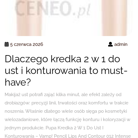
5 czerwca 2026
admin
Dlaczego kredka 2 w 1 do
ust i konturowania to must-
have?
Makijaż ust potrafi zająć kilka minut, ale efekt zależy od
drobiazgów: precyzji linii, trwałości oraz komfortu w trakcie
noszenia. Właśnie dlatego wiele osób sięga po kosmetyki
wielozadaniowe, które łączą funkcję konturu i koloryzacji w
jednym produkcie. Pupa Kredka 2 W 1 Do Ust I
Konturowania – Vamp! Pencil Lips And Contour 012 Intense