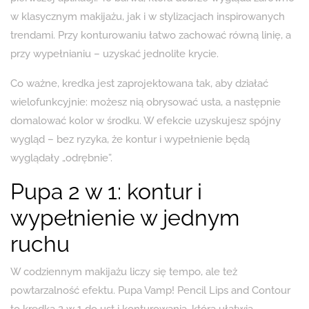
w klasycznym makijażu, jak i w stylizacjach inspirowanych
trendami. Przy konturowaniu łatwo zachować równą linię, a
przy wypełnianiu – uzyskać jednolite krycie.
Co ważne, kredka jest zaprojektowana tak, aby działać
wielofunkcyjnie: możesz nią obrysować usta, a następnie
domalować kolor w środku. W efekcie uzyskujesz spójny
wygląd – bez ryzyka, że kontur i wypełnienie będą
wyglądały „odrębnie”.
Pupa 2 w 1: kontur i
wypełnienie w jednym
ruchu
W codziennym makijażu liczy się tempo, ale też
powtarzalność efektu. Pupa Vamp! Pencil Lips and Contour