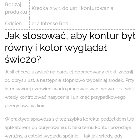
Rodzaj
Kredka 2 w 1 do ust i konturowania
produktu
Odcień
012 Intense Red
Jak stosować, aby kontur był
równy i kolor wyglądał
świeżo?
Jeśli chcesz uzyskać najbardziej dopracowany efekt, zacznij
od obrysu ust, a następnie stopniowo wypełniaj środek. Przy
intensywnej czerwieni warto pracować warstwowo – łatwiej
wtedy kontrolować nasycenie i uniknąć przypadkowego
przerysowania linii.
W praktyce sprawdza się też szybka korekta pędzelkiem lub
aplikatorem po obrysowaniu. Dzięki temu kontur pozostaje
wyraźny, a całość wygląda spójnie – tak jak wtedy, gdy