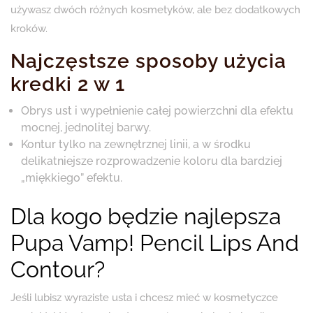
używasz dwóch różnych kosmetyków, ale bez dodatkowych
kroków.
Najczęstsze sposoby użycia
kredki 2 w 1
Obrys ust i wypełnienie całej powierzchni dla efektu
mocnej, jednolitej barwy.
Kontur tylko na zewnętrznej linii, a w środku
delikatniejsze rozprowadzenie koloru dla bardziej
„miękkiego” efektu.
Dla kogo będzie najlepsza
Pupa Vamp! Pencil Lips And
Contour?
Jeśli lubisz wyraziste usta i chcesz mieć w kosmetyczce