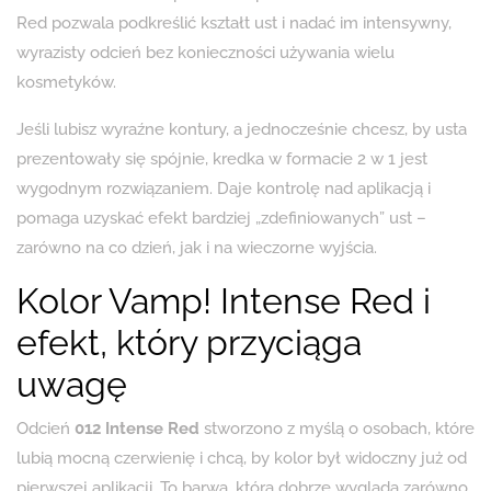
Red pozwala podkreślić kształt ust i nadać im intensywny,
wyrazisty odcień bez konieczności używania wielu
kosmetyków.
Jeśli lubisz wyraźne kontury, a jednocześnie chcesz, by usta
prezentowały się spójnie, kredka w formacie 2 w 1 jest
wygodnym rozwiązaniem. Daje kontrolę nad aplikacją i
pomaga uzyskać efekt bardziej „zdefiniowanych” ust –
zarówno na co dzień, jak i na wieczorne wyjścia.
Kolor Vamp! Intense Red i
efekt, który przyciąga
uwagę
Odcień
012 Intense Red
stworzono z myślą o osobach, które
lubią mocną czerwienię i chcą, by kolor był widoczny już od
pierwszej aplikacji. To barwa, która dobrze wygląda zarówno