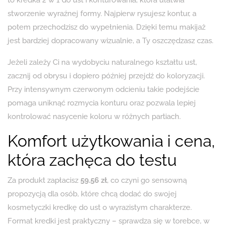
to kredka 2 w 1 do ust i konturowania, która ułatwia
stworzenie wyraźnej formy. Najpierw rysujesz kontur, a
potem przechodzisz do wypełnienia. Dzięki temu makijaż
jest bardziej dopracowany wizualnie, a Ty oszczędzasz czas.
Jeżeli zależy Ci na wydobyciu naturalnego kształtu ust,
zacznij od obrysu i dopiero później przejdź do koloryzacji.
Przy intensywnym czerwonym odcieniu takie podejście
pomaga uniknąć rozmycia konturu oraz pozwala lepiej
kontrolować nasycenie koloru w różnych partiach.
Komfort użytkowania i cena,
która zachęca do testu
Za produkt zapłacisz
59.56 zł
, co czyni go sensowną
propozycją dla osób, które chcą dodać do swojej
kosmetyczki kredkę do ust o wyrazistym charakterze.
Format kredki jest praktyczny – sprawdza się w torebce, w