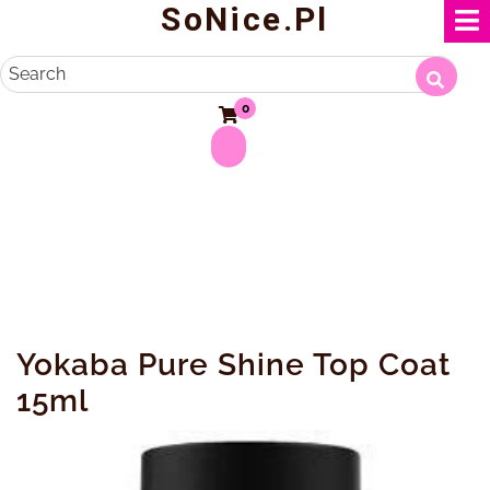
SoNice.pl
Skip
to
content
Search
0
Yokaba Pure Shine Top Coat
15ml