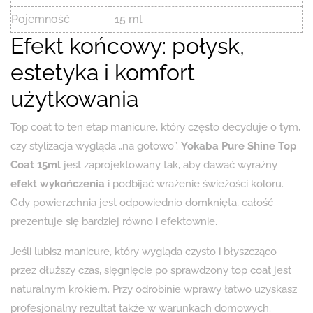
Pojemność
15 ml
Efekt końcowy: połysk,
estetyka i komfort
użytkowania
Top coat to ten etap manicure, który często decyduje o tym,
czy stylizacja wygląda „na gotowo”.
Yokaba Pure Shine Top
Coat 15ml
jest zaprojektowany tak, aby dawać wyraźny
efekt wykończenia
i podbijać wrażenie świeżości koloru.
Gdy powierzchnia jest odpowiednio domknięta, całość
prezentuje się bardziej równo i efektownie.
Jeśli lubisz manicure, który wygląda czysto i błyszcząco
przez dłuższy czas, sięgnięcie po sprawdzony top coat jest
naturalnym krokiem. Przy odrobinie wprawy łatwo uzyskasz
profesjonalny rezultat także w warunkach domowych.