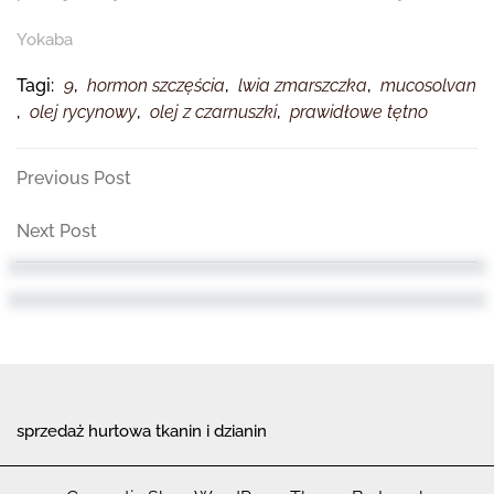
Yokaba
Tagi:
9
,
hormon szczęścia
,
lwia zmarszczka
,
mucosolvan
,
olej rycynowy
,
olej z czarnuszki
,
prawidłowe tętno
Nawigacja
Previous
Previous Post
Post
wpisu
Next
Next Post
Post
sprzedaż hurtowa tkanin i dzianin