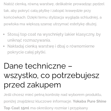
Nałóż cienką, równą warstwę, delikatnie prowadząc pędzel
tak, aby pokryć całą płytkę i zatopić krawędzie przy
końcówkach. Dzięki temu stylizacja wygląda schludniej, a
powłoka ma większą szansę utrzymać estetykę dłużej.
Stosuj top coat na wyschnięty lakier klasyczny, by
uniknąć rozmazywania.
Nakładaj cienką warstwę i dbaj o równomierne
pokrycie całej płytki.
Dane techniczne –
wszystko, co potrzebujesz
przed zakupem
Jeśli chcesz mieć pełną kontrolę nad wyborem produktu,
poniżej znajdziesz kluczowe informacje.
Yokaba Pure Shine
Top Coat 15ml
ma określony rozmiar i przypisany