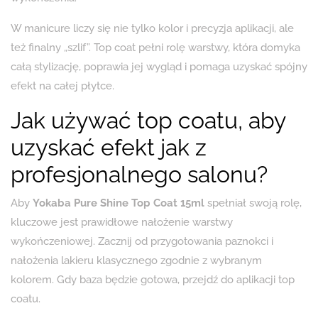
W manicure liczy się nie tylko kolor i precyzja aplikacji, ale
też finalny „szlif”. Top coat pełni rolę warstwy, która domyka
całą stylizację, poprawia jej wygląd i pomaga uzyskać spójny
efekt na całej płytce.
Jak używać top coatu, aby
uzyskać efekt jak z
profesjonalnego salonu?
Aby
Yokaba Pure Shine Top Coat 15ml
spełniał swoją rolę,
kluczowe jest prawidłowe nałożenie warstwy
wykończeniowej. Zacznij od przygotowania paznokci i
nałożenia lakieru klasycznego zgodnie z wybranym
kolorem. Gdy baza będzie gotowa, przejdź do aplikacji top
coatu.