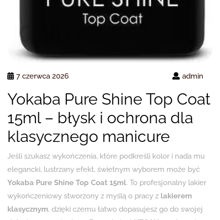
7 czerwca 2026
admin
Yokaba Pure Shine Top Coat
15ml – błysk i ochrona dla
klasycznego manicure
Jeśli szukasz wykończenia, które podkreśli kolor i nada mu
elegancki, lustrzany efekt, świetnym wyborem może być
Yokaba Pure Shine Top Coat 15ml
. To profesjonalny lakier
wykończeniowy stworzony z myślą o pracy z
lakierem
klasycznym
, dzięki czemu łatwo dopasujesz go do swojej