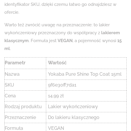
identyfikator SKU, dzięki czemu łatwo go odnajdziesz w
ofercie.
Warto też zwrócić uwagę na przeznaczenie: to lakier
wykończeniowy przeznaczony do współpracy z
lakierem
klasycznym
. Formuła jest
VEGAN
, a pojemność wynosi
15
ml
.
Parametr
Wartość
Nazwa
Yokaba Pure Shine Top Coat 15ml
SKU
9f6e30ff7da1
Cena
14.99 zł
Rodzaj produktu
Lakier wykończeniowy
Przeznaczenie
Do lakieru klasycznego
Formuła
VEGAN