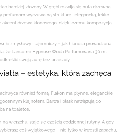
p bardziej złożony. W głębi rozwija się nuta drzewna
ący perfumom wyczuwalną strukturę i elegancką, lekko
raz akcent drzewa klonowego, dzięki czemu kompozycja
ześnie zmysłowy i tajemniczy – jak hipnoza prowadzona
rawia, że Lancome Hypnose Woda Perfumowana 30 ml
podkreślić swoją aurę bez przesady.
wiatła – estetyka, która zachęca
hwyca również formą. Flakon ma płynne, eleganckie
drogocennym klejnotem. Barwa i blask nawiązują do
ba na toaletce.
h na wierzchu, staje się częścią codziennej rutyny. A gdy
ybierasz coś wyjątkowego – nie tylko w kwestii zapachu,