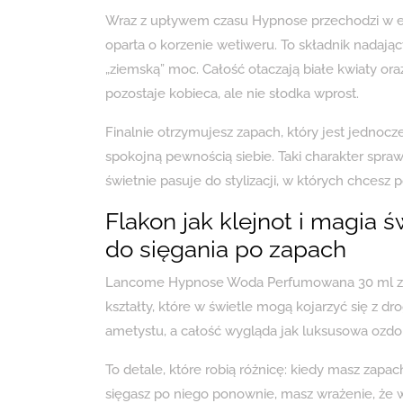
Wraz z upływem czasu Hypnose przechodzi w eta
oparta o korzenie wetiweru. To składnik nadaj
„ziemską” moc. Całość otaczają białe kwiaty o
pozostaje kobieca, ale nie słodka wprost.
Finalnie otrzymujesz zapach, który jest jednoc
spokojną pewnością siebie. Taki charakter sp
świetnie pasuje do stylizacji, w których chcesz 
Flakon jak klejnot i magia ś
do sięgania po zapach
Lancome Hypnose Woda Perfumowana 30 ml zac
kształty, które w świetle mogą kojarzyć się z 
ametystu, a całość wygląda jak luksusowa ozdo
To detale, które robią różnicę: kiedy masz zapac
sięgasz po niego ponownie, masz wrażenie, że w