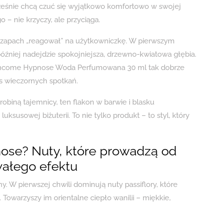
cześnie chcą czuć się wyjątkowo komfortowo w swojej
– nie krzyczy, ale przyciąga.
by zapach „reagował” na użytkowniczkę. W pierwszym
później nadejdzie spokojniejsza, drzewno-kwiatowa głębia.
Lancome Hypnose Woda Perfumowana 30 ml tak dobrze
as wieczornych spotkań.
robiną tajemnicy, ten flakon w barwie i blasku
ksusowej biżuterii. To nie tylko produkt – to styl, który
ose? Nuty, które prowadzą od
wałego efektu
y. W pierwszej chwili dominują nuty passiflory, które
 Towarzyszy im orientalne ciepło wanilii – miękkie,