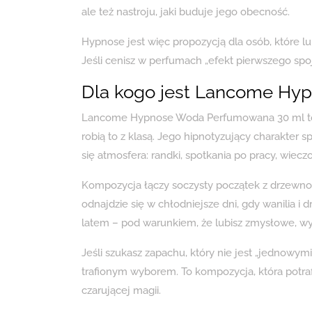
ale też nastroju, jaki buduje jego obecność.
Hypnose jest więc propozycją dla osób, które l
Jeśli cenisz w perfumach „efekt pierwszego spoj
Dla kogo jest Lancome Hypn
Lancome Hypnose Woda Perfumowana 30 ml to za
robią to z klasą. Jego hipnotyzujący charakter sp
się atmosfera: randki, spotkania po pracy, wiecz
Kompozycja łączy soczysty początek z drzewno-
odnajdzie się w chłodniejsze dni, gdy wanilia i 
latem – pod warunkiem, że lubisz zmysłowe, wy
Jeśli szukasz zapachu, który nie jest „jednowym
trafionym wyborem. To kompozycja, która potraf
czarującej magii.