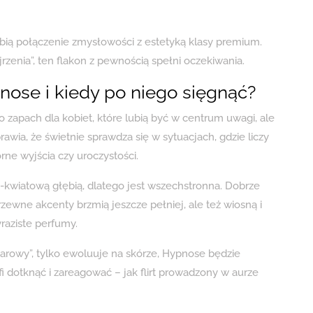
ubią połączenie zmysłowości z estetyką klasy premium.
rzenia”, ten flakon z pewnością spełni oczekiwania.
ose i kiedy po niego sięgnąć?
pach dla kobiet, które lubią być w centrum uwagi, ale
rawia, że świetnie sprawdza się w sytuacjach, gdzie liczy
orne wyjścia czy uroczystości.
kwiatową głębią, dlatego jest wszechstronna. Dobrze
drzewne akcenty brzmią jeszcze pełniej, ale też wiosną i
raziste perfumy.
iarowy”, tylko ewoluuje na skórze, Hypnose będzie
i dotknąć i zareagować – jak flirt prowadzony w aurze