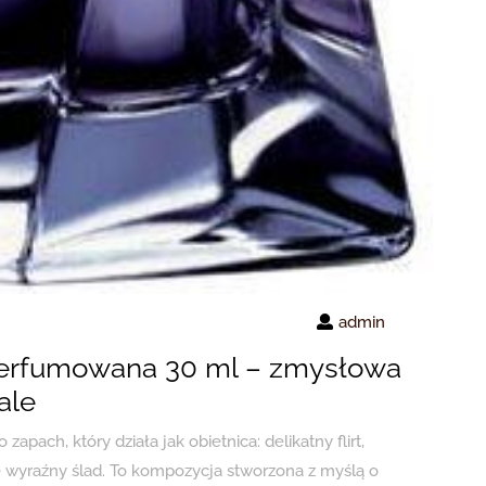
admin
rfumowana 30 ml – zmysłowa
ale
ch, który działa jak obietnica: delikatny flirt,
e wyraźny ślad. To kompozycja stworzona z myślą o