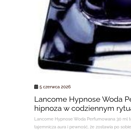
5 czerwca 2026
Lancome Hypnose Woda Pe
hipnoza w codziennym rytu
Lancome Hypnose Woda Perfumowana 30 ml to zapa
tajemnicza aura i pewność, że zostawia po sobi