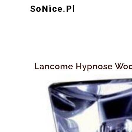
Skip
SoNice.pl
to
content
Lancome Hypnose Wod