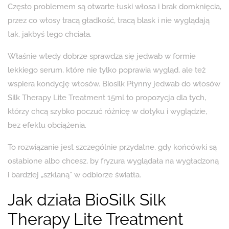
Często problemem są otwarte łuski włosa i brak domknięcia,
przez co włosy tracą gładkość, tracą blask i nie wyglądają
tak, jakbyś tego chciała.
Właśnie wtedy dobrze sprawdza się jedwab w formie
lekkiego serum, które nie tylko poprawia wygląd, ale też
wspiera kondycję włosów. Biosilk Płynny jedwab do włosów
Silk Therapy Lite Treatment 15ml to propozycja dla tych,
którzy chcą szybko poczuć różnicę w dotyku i wyglądzie,
bez efektu obciążenia.
To rozwiązanie jest szczególnie przydatne, gdy końcówki są
osłabione albo chcesz, by fryzura wyglądała na wygładzoną
i bardziej „szklaną” w odbiorze światła.
Jak działa BioSilk Silk
Therapy Lite Treatment