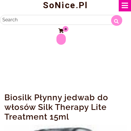
SoNice.pl
Skip
to
content
Search
0
Biosilk Płynny jedwab do
włosów Silk Therapy Lite
Treatment 15ml