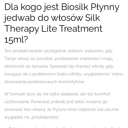
Dla kogo jest Biosilk Płynny
jedwab do włosów Silk
Therapy Lite Treatment
15ml?
Ten produkt będzie szczególnie dobrym wyborem, gdy
Twoje włosy są szorstkie, pozbawione miękkości i mają
skłonność do łamania. Sprawdzi się również wtedy, gdy
zmagasz się z problemem braku efektu „wygładzenia” mimo
stosowania podstawowych kosmetyków.
W formule liczy się nie tylko działanie, ale też komfort
użytkowania. Ponieważ jedwab jest lekki, możesz go
stosować bez obawy, że fryzura straci objętość lub zacznie
wyglądać na „przyklapniętą”.