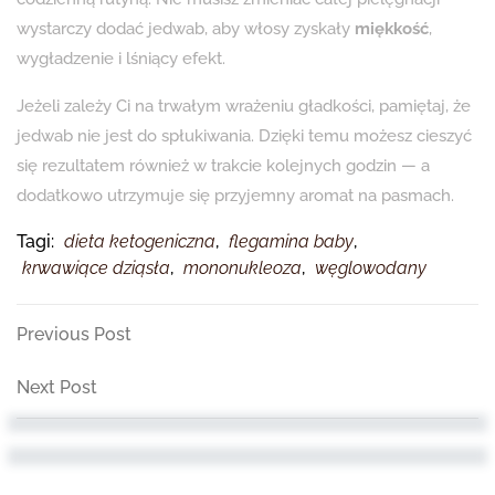
wystarczy dodać jedwab, aby włosy zyskały
miękkość
,
wygładzenie i lśniący efekt.
Jeżeli zależy Ci na trwałym wrażeniu gładkości, pamiętaj, że
jedwab nie jest do spłukiwania. Dzięki temu możesz cieszyć
się rezultatem również w trakcie kolejnych godzin — a
dodatkowo utrzymuje się przyjemny aromat na pasmach.
Tagi:
dieta ketogeniczna
,
flegamina baby
,
krwawiące dziąsła
,
mononukleoza
,
węglowodany
Nawigacja
Previous
Previous Post
Post
wpisu
Next
Next Post
Post