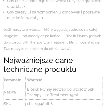
Gdy chcesz domknąć łuski włosa i uzyskać gładkość
oraz blask
Gdy zależy Ci na wzmocnieniu końcówek i poprawie
miękkości w dotyku
Jeśli marzysz o włosach, które wyglądają zdrowo na całej
długości — od nasady aż po końce — Biosilk Płynny jedwab
do włosów Silk Therapy Lite Treatment 15ml może stać się
Twoim szybkim krokiem do efektu „wow”.
Najważniejsze dane
techniczne produktu
Parametr
Wartość
Biosilk Płynny jedwab do włosów Silk
Nazwa
Therapy Lite Treatment 15ml
SKU
cbcec3480fb6