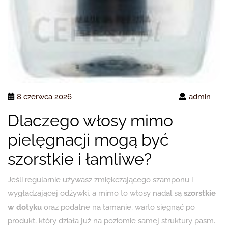
8 czerwca 2026
admin
Dlaczego włosy mimo
pielęgnacji mogą być
szorstkie i łamliwe?
Jeśli regularnie używasz zmiękczającego szamponu i
wygładzającej odżywki, a mimo to włosy nadal są
szorstkie
w dotyku
oraz podatne na łamanie, warto sięgnąć po
produkt, który działa już na poziomie samej struktury pasm.