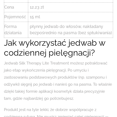
Cena
12.23 zł
Pojemność
15 ml
Forma
płynny jedwab do włosów, nakładany
działania
bezpośrednio na pasma (bez spłukiwania)
Jak wykorzystać jedwab w
codziennej pielęgnacji?
Jedwab Silk Therapy Lite Treatment możesz potraktować
jako etap wykończenia pielęgnacji. Po umyciu i
zastosowaniu podstawowych produktów (np. szamponu i
odżywki) sięgnij po jedwab i nanieś go na pasma. To właśnie
dzięki takiej formie aplikacji kosmetyk działa precyzyjnie
tam, gdzie najbardziej go potrzebujesz.
Produkt jest na tyle lekki, że dobrze współpracuje z
codzienną rutyną. Nie musisz zmieniać całej pielęgnacji —