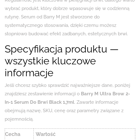
Regularność jest kluczowa w pielęgnacji brwi, dlatego warto
wybrać produkt, który dobrze wpasowuje się w codzienną
rutynę. Serum od Barry M jest stworzone do
systematycznego stosowania, dzięki czemu możesz
stopniowo budować efekt zadbanych, estetycznych brwi.
Specyfikacja produktu —
wszystkie kluczowe
informacje
Jeśli chcesz szybko sprawdzić najważniejsze dane, poniżej
znajdziesz zestawienie informacji o
Barry M Ultra Brow 2-
In-1 Serum Do Brwi Black 1,7ml
. Zawarte informacje
obejmują nazwę, SKU, cenę oraz parametry związane z
pojemnością.
Cecha
Wartość