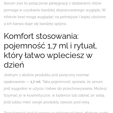
Serum 2w1 to połączenie pielęgnacji z działaniem, które
pomaga w uzyskaniu bardziej dopracowanego wyglądu. W
efekcie brwi mogą wyglądać na pełniejsze i lepiej ułożone,
a ich barwa staje się bardziej spójna.
Komfort stosowania:
pojemność 1,7 ml i rytuał,
który łatwo wpleciesz w
dzień
Jednym z atutów produktu jest poręczny rozmiar
opakowania —
1,7 ml
. Taka pojemność sprawia, że serum
jest wygodne w użyciu i łatwe do przechowywania. Możesz
trzymać je w kosmetyczce, w łazience lub zabrać ze sobą,
jeśli lubisz mieć swoje produkty zawsze pod ręką.