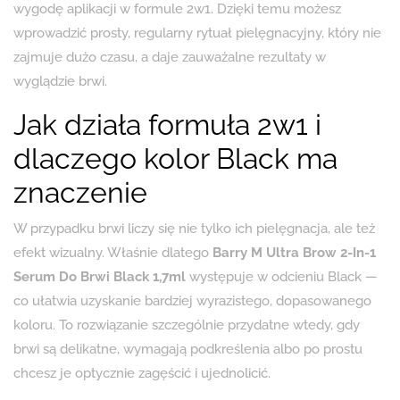
wygodę aplikacji w formule 2w1. Dzięki temu możesz
wprowadzić prosty, regularny rytuał pielęgnacyjny, który nie
zajmuje dużo czasu, a daje zauważalne rezultaty w
wyglądzie brwi.
Jak działa formuła 2w1 i
dlaczego kolor Black ma
znaczenie
W przypadku brwi liczy się nie tylko ich pielęgnacja, ale też
efekt wizualny. Właśnie dlatego
Barry M Ultra Brow 2-In-1
Serum Do Brwi Black 1,7ml
występuje w odcieniu Black —
co ułatwia uzyskanie bardziej wyrazistego, dopasowanego
koloru. To rozwiązanie szczególnie przydatne wtedy, gdy
brwi są delikatne, wymagają podkreślenia albo po prostu
chcesz je optycznie zagęścić i ujednolicić.