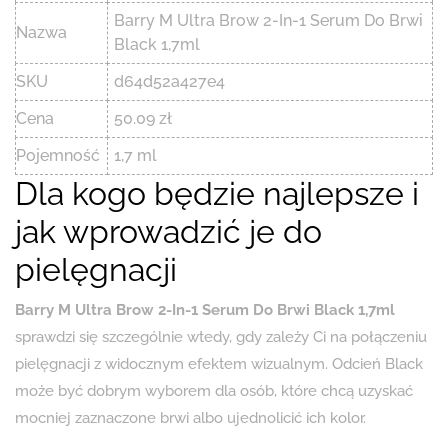
Barry M Ultra Brow 2-In-1 Serum Do Brwi
Nazwa
Black 1,7ml
SKU
d64d52a427e4
Cena
50.09 zł
Pojemność
1,7 ml
Dla kogo będzie najlepsze i
jak wprowadzić je do
pielęgnacji
Barry M Ultra Brow 2-In-1 Serum Do Brwi Black 1,7ml
sprawdzi się szczególnie wtedy, gdy zależy Ci na połączeniu
pielęgnacji z widocznym efektem wizualnym. Odcień Black
może być dobrym wyborem dla osób, które chcą uzyskać
mocniej zaznaczone brwi albo ujednolicić ich kolor.