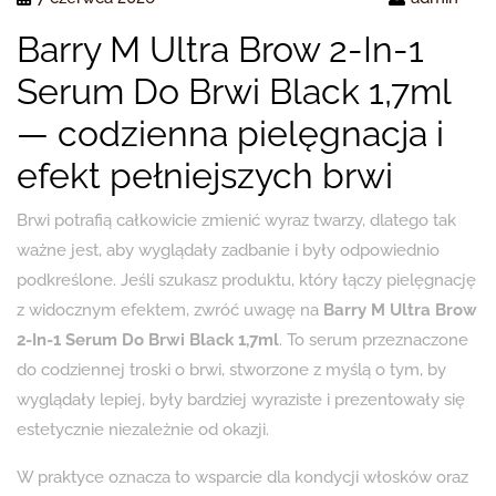
Barry M Ultra Brow 2-In-1
Serum Do Brwi Black 1,7ml
— codzienna pielęgnacja i
efekt pełniejszych brwi
Brwi potrafią całkowicie zmienić wyraz twarzy, dlatego tak
ważne jest, aby wyglądały zadbanie i były odpowiednio
podkreślone. Jeśli szukasz produktu, który łączy pielęgnację
z widocznym efektem, zwróć uwagę na
Barry M Ultra Brow
2-In-1 Serum Do Brwi Black 1,7ml
. To serum przeznaczone
do codziennej troski o brwi, stworzone z myślą o tym, by
wyglądały lepiej, były bardziej wyraziste i prezentowały się
estetycznie niezależnie od okazji.
W praktyce oznacza to wsparcie dla kondycji włosków oraz