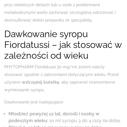
przy niektórych dietach lub u osób z problemami
metabolicznymi warto zachować szczególną ostrożność i
skonsultować dobór preparatu ze specjalistą.
Dawkowanie syropu
Fiordatussi – jak stosować w
zależności od wieku
PHYTOPHARM Fiordatussi 30 mg/ml 200ml należy
stosować zgodnie z zaleceniami dotyczącymi wieku. Przed
użyciem
wstrząśnij butelkę
, aby zapewnić równomierne
wymieszanie syropu.
Dawkowanie jest następujące:
Młodzież powyżej 12 lat, dorośli i osoby w
podeszłym wieku:
10 ml syropu 3 do 4 razy na dobę.