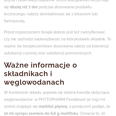
użycia i obserwacji objawów. Jeżeli dolegliwości utrzymują
się
dłużej niż 7 dni
podczas stosowania produktu
leczniczego, należy skontaktować się z lekarzem lub
farmaceutą.
Przed rozpoczęciem terapii dobrze jest też zweryfikować,
czy nie zachodzi nadwrażliwość na którykolwiek składnik. To
ważne, bo bezpieczeństwo stosowania zależy od tolerancji
substancji czynnej oraz substancji pomocniczych.
Ważne informacje o
składnikach i
węglowodanach
W kontekście składu, pojawia się istotna kwestia dotycząca
węglowodanów: w PHYTOPHARM Fiordatussi 30 mg/ml
200ml znajduje się
maltitol płynny
, a producent podaje, że
10 ml syropu zawiera do 6,6 g maltitolu
. Oznacza to, że