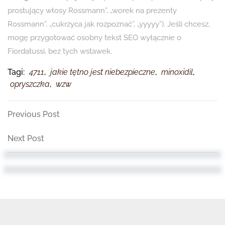
prostujący włosy Rossmann”, „worek na prezenty
Rossmann”, „cukrzyca jak rozpoznać”, „yyyyy”). Jeśli chcesz,
mogę przygotować osobny tekst SEO wyłącznie o
Fiordatussi, bez tych wstawek.
Tagi:
4711
,
jakie tętno jest niebezpieczne
,
minoxidil
,
opryszczka
,
wzw
Nawigacja
Previous
Previous Post
Post
wpisu
Next
Next Post
Post