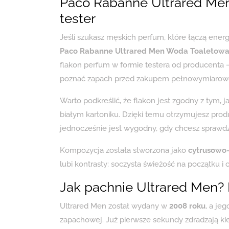
Paco Rabanne Ultrared Me
tester
Jeśli szukasz męskich perfum, które łączą ener
Paco Rabanne Ultrared Men Woda Toaletowa
flakon perfum w formie testera od producenta –
poznać zapach przed zakupem pełnowymiarowej
Warto podkreślić, że flakon jest zgodny z tym, j
białym kartoniku. Dzięki temu otrzymujesz produ
jednocześnie jest wygodny, gdy chcesz sprawdz
Kompozycja została stworzona jako
cytrusowo
lubi kontrasty: soczysta świeżość na początku i 
Jak pachnie Ultrared Men? 
Ultrared Men został wydany w
2008 roku
, a je
zapachowej. Już pierwsze sekundy zdradzają k