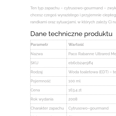
Ten typ zapachu – cytrusowo-gourmand – zwykl
chcesz czegoś wyrazistego i przyjemnie ciepłe
randkami oraz sytuacjami, w których zależy Ci n
Dane techniczne produktu
Parametr
Wartość
Nazwa
Paco Rabanne Ultrared M
SKU
eb6cb24e9ff4
Rodzaj
Woda toaletowa (EDT) – t
Pojemność
100 ml
Cena
163,4 zł
Rok wydania
2008
Charakter zapachu
Cytrusowo–gourmand