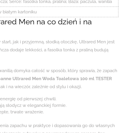
; Serce: fasolka tonka, pralina; Baza: paczula, wanilia
w białym kartoniku
ared Men na co dzień i na
start, jak i przyjemną, słodką otoczkę, Ultrared Men jest
a dodaje lekkości, a fasolka tonka z praliną budują
 wanilią domyka całość w sposób, który sprawia, że zapach
anne Ultrared Men Woda Toaletowa 100 ml TESTER
 na wieczór, zależnie od stylu i okazji.
ergię od pierwszej chwili.
ają słodycz w eleganckiej formie.
epłe, trwałe wrażenie.
zenia zapachu w praktyce i dopasowania go do własnych