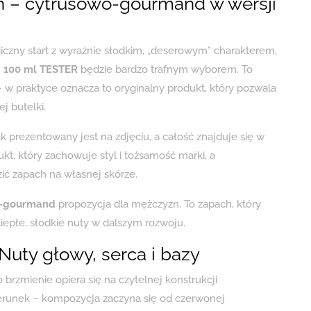
n – cytrusowo-gourmand w wersji
giczny start z wyraźnie słodkim, „deserowym” charakterem,
 100 ml TESTER
będzie bardzo trafnym wyborem. To
 w praktyce oznacza to oryginalny produkt, który pozwala
 butelki.
ak prezentowany jest na zdjęciu, a całość znajduje się w
kt, który zachowuje styl i tożsamość marki, a
ić zapach na własnej skórze.
–gourmand
propozycja dla mężczyzn. To zapach, który
ciepłe, słodkie nuty w dalszym rozwoju.
Nuty głowy, serca i bazy
go brzmienie opiera się na czytelnej konstrukcji
ierunek – kompozycja zaczyna się od czerwonej