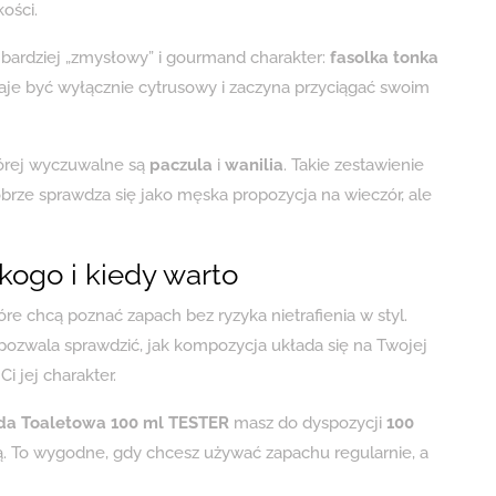
ości.
i bardziej „zmysłowy” i gourmand charakter:
fasolka tonka
staje być wyłącznie cytrusowy i zaczyna przyciągać swoim
órej wyczuwalne są
paczula
i
wanilia
. Takie zestawienie
dobrze sprawdza się jako męska propozycja na wieczór, ale
kogo i kiedy warto
re chcą poznać zapach bez ryzyka nietrafienia w styl.
 pozwala sprawdzić, jak kompozycja układa się na Twojej
i jej charakter.
da Toaletowa 100 ml TESTER
masz do dyspozycji
100
wą. To wygodne, gdy chcesz używać zapachu regularnie, a