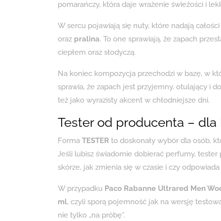
pomarańczy, która daje wrażenie świeżości i lekk
W sercu pojawiają się nuty, które nadają całośc
oraz
pralina
. To one sprawiają, że zapach prze
ciepłem oraz słodyczą.
Na koniec kompozycja przechodzi w bazę, w kt
sprawia, że zapach jest przyjemny, otulający i 
też jako wyrazisty akcent w chłodniejsze dni.
Tester od producenta – dla 
Forma
TESTER
to doskonały wybór dla osób, któ
Jeśli lubisz świadomie dobierać perfumy, tester
skórze, jak zmienia się w czasie i czy odpowiada C
W przypadku
Paco Rabanne Ultrared Men Wo
ml
, czyli sporą pojemność jak na wersję testo
nie tylko „na próbę”.