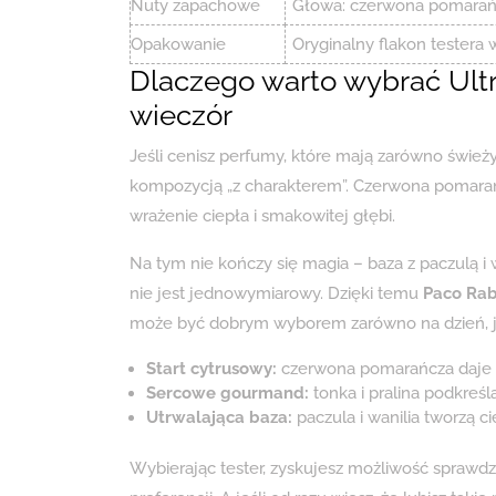
Nuty zapachowe
Głowa: czerwona pomarańcza
Opakowanie
Oryginalny flakon testera 
Dlaczego warto wybrać Ultr
wieczór
Jeśli cenisz perfumy, które mają zarówno świeży 
kompozycją „z charakterem”. Czerwona pomarańcz
wrażenie ciepła i smakowitej głębi.
Na tym nie kończy się magia – baza z paczulą i
nie jest jednowymiarowy. Dzięki temu
Paco Rab
może być dobrym wyborem zarówno na dzień, jak i
Start cytrusowy:
czerwona pomarańcza daje en
Sercowe gourmand:
tonka i pralina podkreśl
Utrwalająca baza:
paczula i wanilia tworzą ci
Wybierając tester, zyskujesz możliwość sprawd