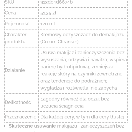
SKU
913dc4d6674b
Cena
51.35 zł
Pojemność
120 ml
Charakter
Kremowy oczyszczacz do demakijażu
produktu
(Cream Cleanser)
Usuwa makijaż i zanieczyszczenia bez
wysuszania; odżywia i nawilża; wspiera
barierę hydrolipidową; zmniejsza
Działanie
reakcję skóry na czynniki zewnętrzne
oraz tendencję do podrażnień;
wygładza i rozświetla; nie zapycha
Łagodny również dla oczu; bez
Delikatność
uczucia ściągnięcia
Przeznaczenie
Dla każdej cery, w tym dla cery tłustej
Skuteczne usuwanie
makijażu i zanieczyszczeń bez