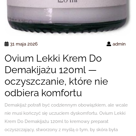
31 maja 2026
admin
Ovium Lekki Krem Do
Demakijażu 120ml —
oczyszczanie, które nie
odbiera komfortu
Demakijaż potrafi być codziennym obowiązkiem, ale wcale
nie musi kończyć się uczuciem dyskomfortu. Ovium Lekki
Krem Do Demakijażu 120ml to kremowy preparat
oczyszczający, stworzony z myślą o tym, by skóra była