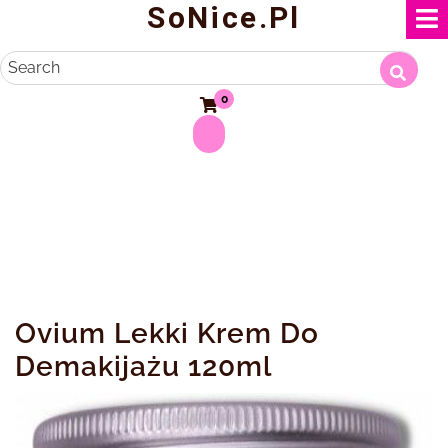
SoNice.pl
Skip
to
content
Search
0
Ovium Lekki Krem Do
Demakijażu 120ml