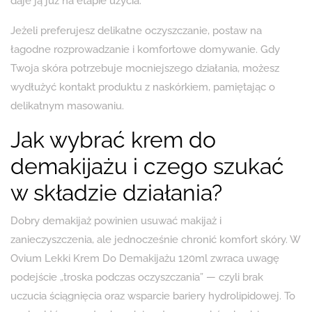
daje ją już na etapie użycia.
Jeżeli preferujesz delikatne oczyszczanie, postaw na
łagodne rozprowadzanie i komfortowe domywanie. Gdy
Twoja skóra potrzebuje mocniejszego działania, możesz
wydłużyć kontakt produktu z naskórkiem, pamiętając o
delikatnym masowaniu.
Jak wybrać krem do
demakijażu i czego szukać
w składzie działania?
Dobry demakijaż powinien usuwać makijaż i
zanieczyszczenia, ale jednocześnie chronić komfort skóry. W
Ovium Lekki Krem Do Demakijażu 120ml zwraca uwagę
podejście „troska podczas oczyszczania” — czyli brak
uczucia ściągnięcia oraz wsparcie bariery hydrolipidowej. To