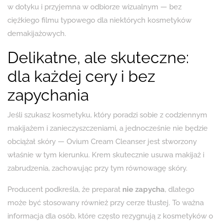
w dotyku i przyjemna w odbiorze wizualnym — bez
ciężkiego filmu typowego dla niektórych kosmetyków
demakijażowych.
Delikatne, ale skuteczne:
dla każdej cery i bez
zapychania
Jeśli szukasz kosmetyku, który poradzi sobie z codziennym
makijażem i zanieczyszczeniami, a jednocześnie nie będzie
obciążał skóry — Ovium Cream Cleanser jest stworzony
właśnie w tym kierunku. Krem skutecznie usuwa makijaż i
zabrudzenia, zachowując przy tym równowagę skóry.
Producent podkreśla, że preparat
nie zapycha
, dlatego
może być stosowany również przy cerze tłustej. To ważna
informacja dla osób, które często rezygnują z kosmetyków o