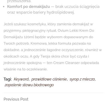
przesuszenia.
Komfort po demakijażu
— brak uczucia ściągnięcia
oraz wsparcie bariery hydrolipidowej.
Jeżeli szukasz kosmetyku, który zamienia demakijaż w
przyjemny, pielęgnacyjny rytuał, Ovium Lekki Krem Do
Demakijażu 120ml będzie wyborem dopasowanym do
Twoich potrzeb. Kremowa, lekka formuła pozwala na
dokładne, a jednocześnie łagodne oczyszczenie, również w
okolicach oczu. A gdy Twoja skóra chce być czysta i
jednocześnie spokojna — ten Cream Cleanser odpowiada
właśnie na to oczekiwanie.
Tagi:
Keyword
,
prawidłowe ciśnienie
,
syrop z mlecza
,
zapalenie stawu biodrowego
Nawigacja
Previous
Previous Post
Post