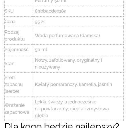
Perfumy 50 ml
SKU
83bbacdee18a
Cena
95 zł
Rodzaj
Woda perfumowana (damska)
produktu
Pojemność
50 ml
Nowy, zafoliowany, oryginalny i
Stan
nieużywany
Profil
zapachu
Kwiaty pomarańczy, kamelia, jaśmin
(serce)
Lekki, świeży, a jednocześnie
Wrażenie
niepowtarzalny; ciepła i zmysłowa
zapachowe
głębia
Dla kogo będzie najlepszy?