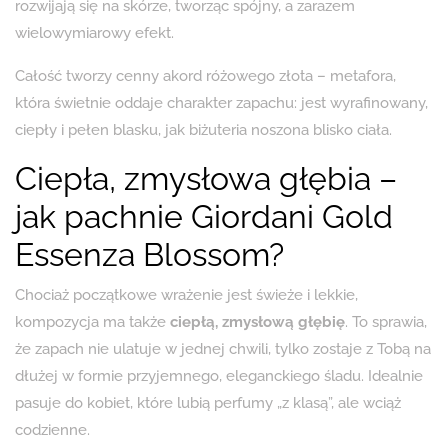
rozwijają się na skórze, tworząc spójny, a zarazem
wielowymiarowy efekt.
Całość tworzy cenny akord różowego złota – metafora,
która świetnie oddaje charakter zapachu: jest wyrafinowany,
ciepły i pełen blasku, jak biżuteria noszona blisko ciała.
Ciepła, zmysłowa głębia –
jak pachnie Giordani Gold
Essenza Blossom?
Chociaż początkowe wrażenie jest świeże i lekkie,
kompozycja ma także
ciepłą, zmysłową głębię
. To sprawia,
że zapach nie ulatuje w jednej chwili, tylko zostaje z Tobą na
dłużej w formie przyjemnego, eleganckiego śladu. Idealnie
pasuje do kobiet, które lubią perfumy „z klasą”, ale wciąż
codzienne.