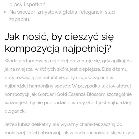
pracy i spotkań.
Na wieczór: zmysłowa głębia i elegancki ślad
zapachu.
Jak nosić, by cieszyć się
kompozycją najpełniej?
Woda perfumowana najlepiej prezentuje się, gdy aplikujesz
ją na miejsca, w których skóra jest cieplejsza. Dzięki temu
nuty rozwijają się naturalnie, a Ty czujesz zapach w
najbardziej harmonijny sposób. W przypadku tak kwiatowej
kompozycji jak Giordani Gold Essenza Blossom szczególnie
ważne jest, by nie przesadzić – wtedy efekt jest najbardziej
elegancki.
Jeżeli lubisz delikatny, ale wyraźny charakter, zacznij od
mniejszej ilości i obserwuj, jak zapach zachowuje się w ciągu