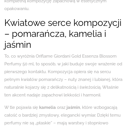
kompletną kompozycję zapachową w estetycznym
opakowaniu.
Kwiatowe serce kompozycji
– pomarańcza, kamelia i
jaśmin
To, co wyróżnia Oriflame Giordani Gold Essenza Blossom
Perfumy 50 ml, to sposób, w jaki buduje swoje wrażenie od
pierwszego kontaktu. Kompozycja opiera się na sercu
pełnym kwiatów pomarańczy – nuty znanej i lubianej, która
naturalnie kojarzy się z delikatnością i świeżością. Właśnie
ten akcent nadaje zapachowi lekkości i harmonii.
W tle pojawia się
kamelia
oraz
jaśmin
, które wzbogacają
całość o bardziej zmysłowy, elegancki wymiar. Dzięki temu
perfumy nie są „płaskie” – mają warstwy i stopniowo