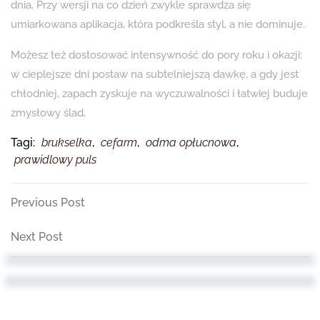
dnia. Przy wersji na co dzień zwykle sprawdza się
umiarkowana aplikacja, która podkreśla styl, a nie dominuje.
Możesz też dostosować intensywność do pory roku i okazji:
w cieplejsze dni postaw na subtelniejszą dawkę, a gdy jest
chłodniej, zapach zyskuje na wyczuwalności i łatwiej buduje
zmysłowy ślad.
Tagi:
brukselka
,
cefarm
,
odma opłucnowa
,
prawidlowy puls
Nawigacja
Previous
Previous Post
Post
wpisu
Next
Next Post
Post