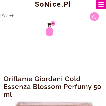
SoNice.pl
Skip
to
content
Search
0
Oriflame Giordani Gold
Essenza Blossom Perfumy 50
ml